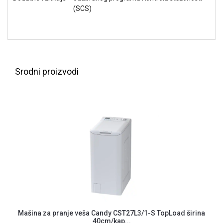
(SCS)
ALAT I
BAŠTA
OUTLET
KRIPTO
Srodni proizvodi
IGRAČKE
Mašina za pranje veša Candy CST27L3/1-S TopLoad širina
40cm/kap...