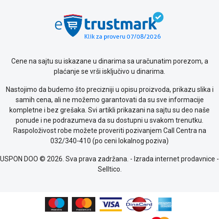
Cene na sajtu su iskazane u dinarima sa uračunatim porezom, a
plaćanje se vrši isključivo u dinarima.
Nastojimo da budemo što precizniji u opisu proizvoda, prikazu slika i
samih cena, ali ne možemo garantovati da su sve informacije
kompletne i bez grešaka. Svi artikli prikazani na sajtu su deo naše
ponude i ne podrazumeva da su dostupni u svakom trenutku.
Raspoloživost robe možete proveriti pozivanjem Call Centra na
032/340-410 (po ceni lokalnog poziva)
USPON DOO © 2026. Sva prava zadržana. -
Izrada internet prodavnice
-
Selltico.