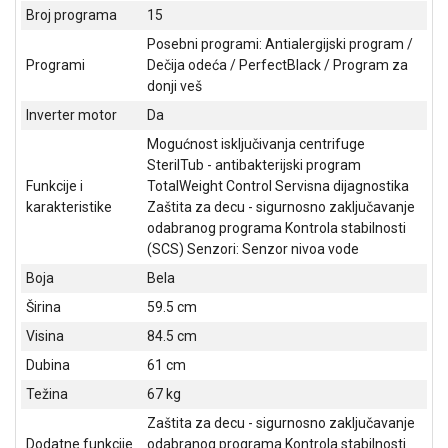
NADZOR I
Broj programa
15
SIGURNOSNA
Posebni programi: Antialergijski program /
OPREMA
Programi
Dečija odeća / PerfectBlack / Program za
donji veš
SOFTWARE
Inverter motor
Da
KABLOVI I
Mogućnost isključivanja centrifuge
ADAPTERI
SterilTub - antibakterijski program
Funkcije i
TotalWeight Control Servisna dijagnostika
KANCELARIJSKI
karakteristike
Zaštita za decu - sigurnosno zaključavanje
MATERIJAL
odabranog programa Kontrola stabilnosti
SVE
(SCS) Senzori: Senzor nivoa vode
ZA
Boja
Bela
KUĆU
Širina
59.5 cm
ŠKOLSKI
Visina
84.5 cm
PRIBOR
Dubina
61 cm
BICIKLE
Težina
67 kg
I
Zaštita za decu - sigurnosno zaključavanje
FITNES
Dodatne funkcije
odabranog programa Kontrola stabilnosti