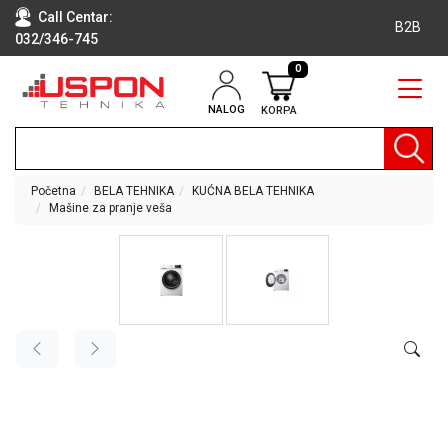
Call Centar:
B2B
032/346-745
0
NALOG
KORPA
RAČUNARI
BELA
TEHNIKA
Početna
BELA TEHNIKA
KUĆNA BELA TEHNIKA
Mašine za pranje veša
KLIME I
DODATNA
OPREMA
TV,
AUDIO,
VIDEO
LAPTOP I
TABLET
RAČUNARI