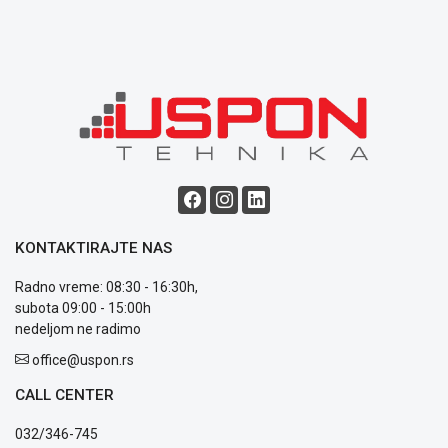
Opšti
uslovi
poslovanja
Saobraznost
i
reklamacije
Usluge
prijava
kvara
Politika
privatnosti
Politika
KONTAKTIRAJTE NAS
o
kolačićima
Radno vreme: 08:30 - 16:30h,
Provera
subota 09:00 - 15:00h
garancije
nedeljom ne radimo
OUTLET
office@uspon.rs
Kontakt
WEB
CALL CENTER
KREDIT
032/346-745