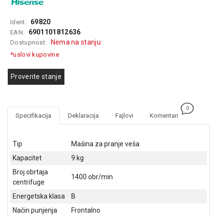
GAMING
69820
Ident:
EELEKTRO
6901101812636
EAN:
ZAŠTITA
Nema na stanju
Dostupnost:
*uslovi kupovine
SOLARNI
SISTEMI
Proverite stanje
MREŽNA
OPREMA
0
ŠTAMPAČI,
Specifikacija
Deklaracija
Fajlovi
Komentari
SKENERI I
FOTOKOPIRI
Tip
Mašina za pranje veša
FOTOAPARATI
Kapacitet
9 kg
I KAMERE
Broj obrtaja
1400 obr/min
centrifuge
GPS
NAVIGACIJE
Energetska klasa
B
Način punjenja
Frontalno
VIDEO