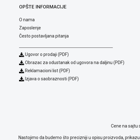
OPŠTE INFORMACIJE
O nama
Zaposlenje
Često postavljana pitanja
Ugovor o prodaji (PDF)
Obrazac za odustanak od ugovora na daljinu (PDF)
Reklamacioni list (PDF)
Izjava o saobraznosti (PDF)
Cene na sajtu 
Nastojimo da budemo što precizniji u opisu proizvoda, prikazu 