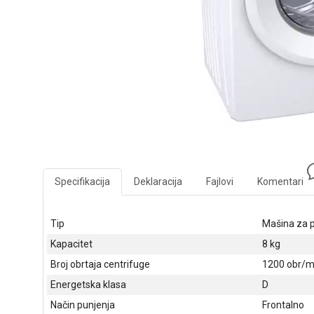
Specifikacija
Deklaracija
Fajlovi
Komentari
Tip
Mašina za p
Kapacitet
8 kg
Broj obrtaja centrifuge
1200 obr/m
Energetska klasa
D
Način punjenja
Frontalno