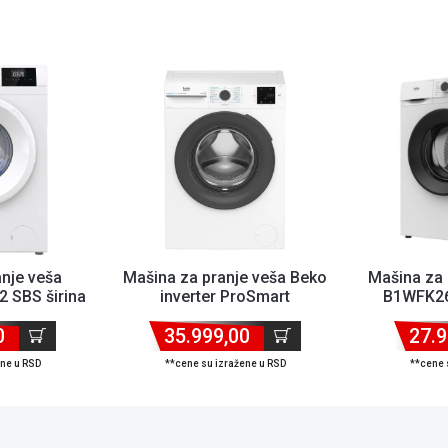
nje veša
Mašina za pranje veša Beko
Mašina za 
 SBS širina
inverter ProSmart
B1WFK26
ite...
BM3WFSU37213WA širi...
60cm/k
0
35.999,00
27.9
ene u RSD
**cene su izražene u RSD
**cene 