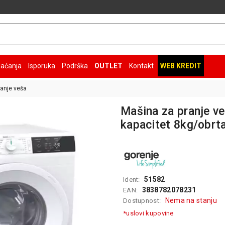
laćanja
Isporuka
Podrška
OUTLET
Kontakt
WEB KREDIT
anje veša
Mašina za pranje v
kapacitet 8kg/obrt
51582
Ident:
3838782078231
EAN:
Nema na stanju
Dostupnost:
*uslovi kupovine