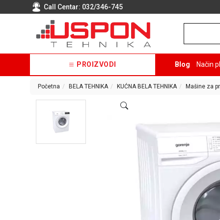
Call Centar:
032/346-745
PROIZVODI
Blog
Način p
Početna
BELA TEHNIKA
KUĆNA BELA TEHNIKA
Mašine za pr