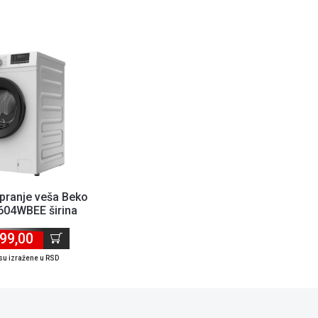
pranje veša Beko
04WBEE širina
apacitet 6...
99,00
su izražene u RSD