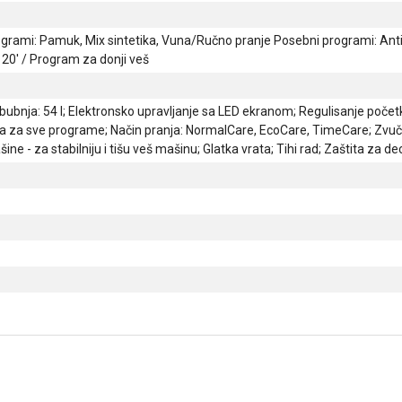
grami: Pamuk, Mix sintetika, Vuna/Ručno pranje Posebni programi: Ant
 20' / Program za donji veš
ubnja: 54 l; Elektronsko upravljanje sa LED ekranom; Regulisanje počet
 za sve programe; Način pranja: NormalCare, EcoCare, TimeCare; Zvučni 
ine - za stabilniju i tišu veš mašinu; Glatka vrata; Tihi rad; Zaštita z