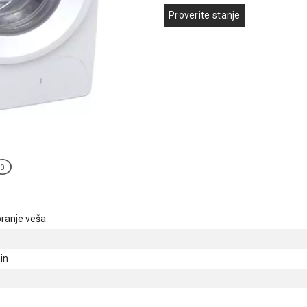
Proverite stanje
0
ranje veša
in