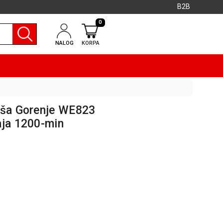
B2B
0
NALOG
KORPA
eša Gorenje WE823
aja 1200-min