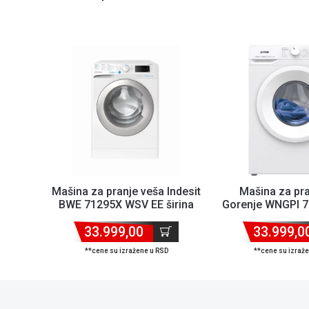
Mašina za pranje veša Indesit
Mašina za pra
BWE 71295X WSV EE širina
Gorenje WNGPI 72
60cm/kap...
60cm/kapac
33.999,00
33.999,0
**cene su izražene u RSD
**cene su izraž