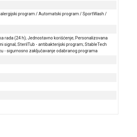
ialergijski program / Automatski program / SportWash /
ka rada (24 h); Jednostavno korišćenje; Personalizovana
signal; SterilTub - antibakterijski program; StableTech
a decu - sigurnosno zaključavanje odabranog programa