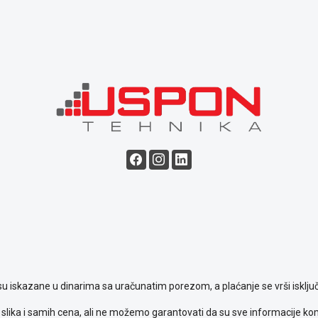
su iskazane u dinarima sa uračunatim porezom, a plaćanje se vrši isključ
slika i samih cena, ali ne možemo garantovati da su sve informacije komp