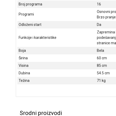
Broj programa
16
Osnovni pro
Programi
Brzo pranje
Odloženi start
Da
Zapremina b
Funkcije i karakteristike
podešavanja
stranice maš
Boja
Bela
Širina
60 cm
Visina
85 cm
Dubina
54.5 cm
Težina
71 kg
Srodni proizvodi