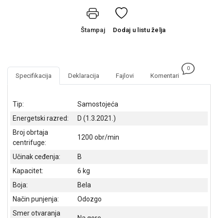
NADZOR I
SIGURNOSNA
OPREMA
Štampaj
Dodaj
u listu želja
SOFTWARE
KABLOVI I
0
ADAPTERI
Specifikacija
Deklaracija
Fajlovi
Komentari
KANCELARIJSKI
MATERIJAL
Tip:
Samostojeća
Energetski razred:
D (1.3.2021.)
SVE
ZA
Broj obrtaja
1200 obr/min
KUĆU
centrifuge:
Učinak ceđenja:
B
ŠKOLSKI
PRIBOR
Kapacitet:
6 kg
Boja:
Bela
BICIKLE
I
Način punjenja:
Odozgo
FITNES
Smer otvaranja
Na gore