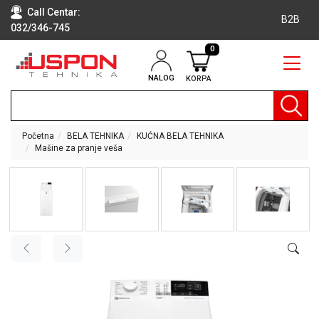
Call Centar:
B2B
032/346-745
0
NALOG
KORPA
RAČUNARI
BELA
TEHNIKA
Početna
BELA TEHNIKA
KUĆNA BELA TEHNIKA
Mašine za pranje veša
KLIME I
DODATNA
OPREMA
TV,
AUDIO,
VIDEO
LAPTOP I
TABLET
RAČUNARI