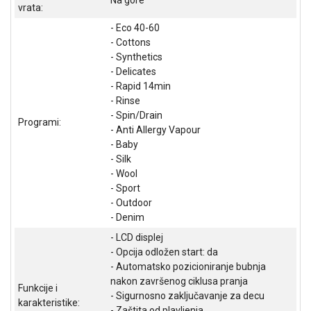
vrata:
ALAT I
- Eco 40-60
BAŠTA
- Cottons
OUTLET
- Synthetics
- Delicates
KRIPTO
- Rapid 14min
- Rinse
IGRAČKE
- Spin/Drain
Programi:
- Anti Allergy Vapour
- Baby
- Silk
- Wool
- Sport
- Outdoor
- Denim
- LCD displej
- Opcija odložen start: da
- Automatsko pozicioniranje bubnja
nakon završenog ciklusa pranja
Funkcije i
- Sigurnosno zaključavanje za decu
karakteristike:
- Zaštita od plavljenja