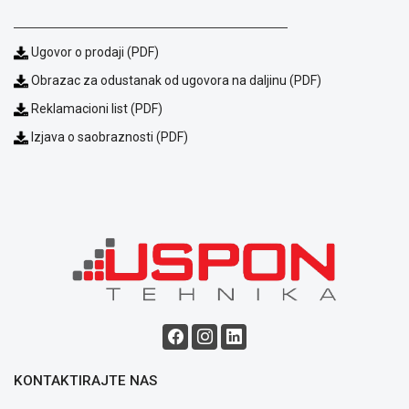
Usluge
prijava
kvara
Ugovor o prodaji (PDF)
Politika
privatnosti
Obrazac za odustanak od ugovora na daljinu (PDF)
Politika
Reklamacioni list (PDF)
o
kolačićima
Izjava o saobraznosti (PDF)
Provera
garancije
OUTLET
Kontakt
WEB
KREDIT
KONTAKTIRAJTE NAS