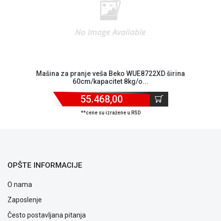
Mašina za pranje veša Beko WUE8722XD širina
60cm/kapacitet 8kg/o...
55.468,00
Blog
**cene su izražene u RSD
Način
plaćanja
Isporuka
Podrška
Opšti
OPŠTE INFORMACIJE
uslovi
poslovanja
O nama
Saobraznost
Zaposlenje
i
reklamacije
Često postavljana pitanja