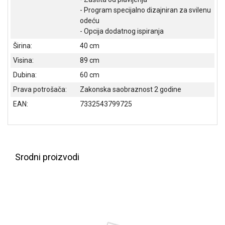
- Program specijalno dizajniran za svilenu
odeću
- Opcija dodatnog ispiranja
Širina:
40 cm
Visina:
89 cm
Dubina:
60 cm
Prava potrošača:
Zakonska saobraznost 2 godine
EAN:
7332543799725
Srodni proizvodi