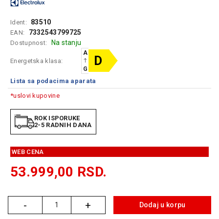
GAMING
83510
Ident:
EELEKTRO
7332543799725
EAN:
ZAŠTITA
Na stanju
Dostupnost:
A
SOLARNI
D
Energetska klasa:
SISTEMI
G
Lista sa podacima aparata
MREŽNA
*uslovi kupovine
OPREMA
ŠTAMPAČI,
ROK ISPORUKE
2-5 RADNIH DANA
SKENERI I
FOTOKOPIRI
WEB CENA
FOTOAPARATI
I KAMERE
53.999,00
RSD.
GPS
NAVIGACIJE
-
+
Dodaj u korpu
Količina
VIDEO