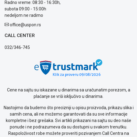
Radno vreme: 08:30 - 16:30h,
subota 09:00 - 15:00h
nedeljom ne radimo
office@uspon.rs
CALL CENTER
032/346-745
Cene na sajtu su iskazane u dinarima sa uračunatim porezom, a
plaćanje se vrši isključivo u dinarima.
Nastojimo da budemo što precizniji u opisu proizvoda, prikazu slika i
samih cena, ali ne možemo garantovati da su sve informacije
kompletne i bez grešaka. Svi artikli prikazani na sajtu su deo naše
ponude i ne podrazumeva da su dostupni u svakom trenutku.
Raspoloživost robe možete proveriti pozivanjem Call Centra na