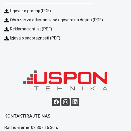
prijava
kvara
Ugovor o prodaji (PDF)
Politika
Obrazac za odustanak od ugovora na daljinu (PDF)
privatnosti
Politika
Reklamacioni list (PDF)
o
Izjava o saobraznosti (PDF)
kolačićima
Provera
garancije
OUTLET
Kontakt
WEB
KREDIT
KONTAKTIRAJTE NAS
Radno vreme: 08:30 - 16:30h,