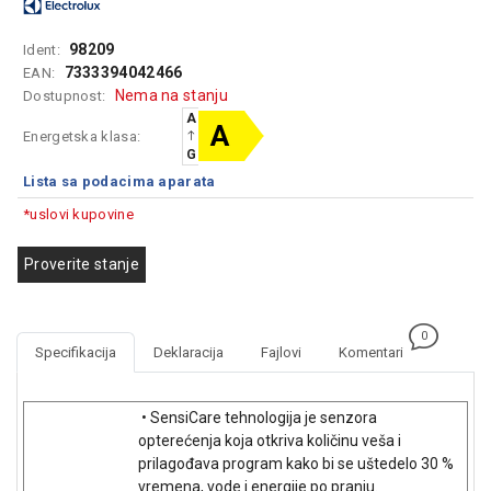
GAMING
98209
Ident:
EELEKTRO
7333394042466
EAN:
ZAŠTITA
Nema na stanju
Dostupnost:
A
SOLARNI
A
Energetska klasa:
SISTEMI
G
Lista sa podacima aparata
MREŽNA
*uslovi kupovine
OPREMA
ŠTAMPAČI,
Proverite stanje
SKENERI I
FOTOKOPIRI
0
FOTOAPARATI
Specifikacija
Deklaracija
Fajlovi
Komentari
I KAMERE
GPS
• SensiCare tehnologija je senzora
NAVIGACIJE
opterećenja koja otkriva količinu veša i
prilagođava program kako bi se uštedelo 30 %
VIDEO
vremena, vode i energije po pranju.