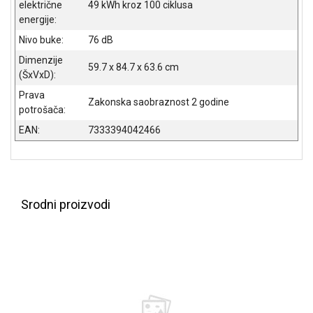
električne
49 kWh kroz 100 ciklusa
energije:
Nivo buke:
76 dB
Dimenzije
59.7 x 84.7 x 63.6 cm
(ŠxVxD):
Prava
Zakonska saobraznost 2 godine
potrošača:
EAN:
7333394042466
Srodni proizvodi