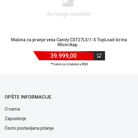
Mašina za pranje veša Candy CST27L3/1-S TopLoad širina
40cm/kap...
39.999,00
Blog
**cene su izražene u RSD
Način
plaćanja
Isporuka
Podrška
Opšti
OPŠTE INFORMACIJE
uslovi
O nama
poslovanja
Saobraznost
Zaposlenje
i
Često postavljana pitanja
reklamacije
Usluge