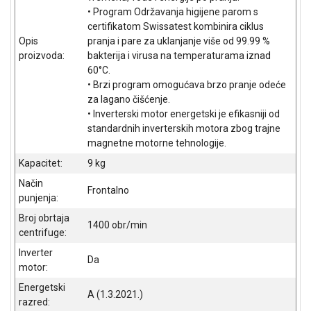
NADZOR I
• Program Održavanja higijene parom s
SIGURNOSNA
certifikatom Swissatest kombinira ciklus
OPREMA
Opis
pranja i pare za uklanjanje više od 99.99 %
proizvoda:
bakterija i virusa na temperaturama iznad
SOFTWARE
60°C.
• Brzi program omogućava brzo pranje odeće
KABLOVI I
za lagano čišćenje.
ADAPTERI
• Inverterski motor energetski je efikasniji od
standardnih inverterskih motora zbog trajne
KANCELARIJSKI
magnetne motorne tehnologije.
MATERIJAL
Kapacitet:
9 kg
SVE
Način
ZA
Frontalno
punjenja:
KUĆU
Broj obrtaja
1400 obr/min
ŠKOLSKI
centrifuge:
PRIBOR
Inverter
Da
motor:
BICIKLE
I
Energetski
A (1.3.2021.)
FITNES
razred: