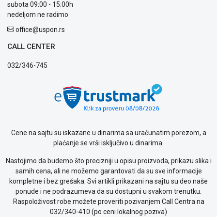
subota 09:00 - 15:00h
nedeljom ne radimo
office@uspon.rs
CALL CENTER
032/346-745
Cene na sajtu su iskazane u dinarima sa uračunatim porezom, a
plaćanje se vrši isključivo u dinarima.
Nastojimo da budemo što precizniji u opisu proizvoda, prikazu slika i
samih cena, ali ne možemo garantovati da su sve informacije
kompletne i bez grešaka. Svi artikli prikazani na sajtu su deo naše
ponude i ne podrazumeva da su dostupni u svakom trenutku.
Raspoloživost robe možete proveriti pozivanjem Call Centra na
032/340-410 (po ceni lokalnog poziva)