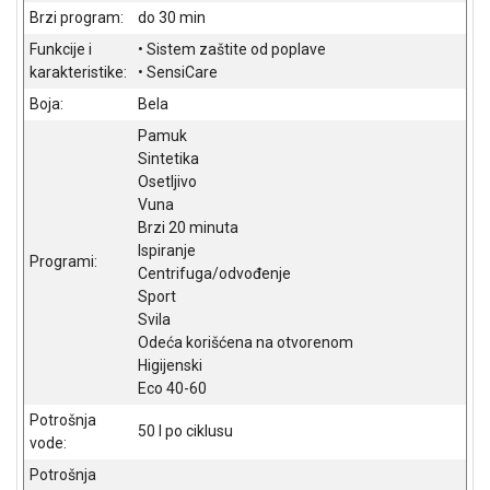
Brzi program:
do 30 min
ALAT I
BAŠTA
Funkcije i
• Sistem zaštite od poplave
karakteristike:
• SensiCare
OUTLET
Boja:
Bela
KRIPTO
Pamuk
Sintetika
IGRAČKE
Osetljivo
Vuna
Brzi 20 minuta
Ispiranje
Programi:
Centrifuga/odvođenje
Sport
Svila
Odeća korišćena na otvorenom
Higijenski
Eco 40-60
Potrošnja
50 l po ciklusu
vode:
Potrošnja