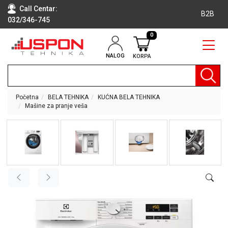
Call Centar:
B2B
032/346-745
0
NALOG
KORPA
RAČUNARI
BELA
TEHNIKA
Početna
BELA TEHNIKA
KUĆNA BELA TEHNIKA
Mašine za pranje veša
KLIME I
DODATNA
OPREMA
TV,
AUDIO,
VIDEO
LAPTOP I
TABLET
RAČUNARI