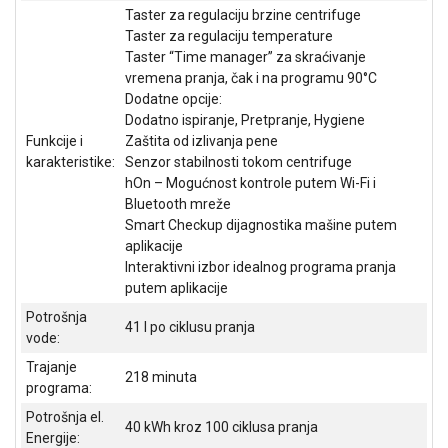
Taster za regulaciju brzine centrifuge
Taster za regulaciju temperature
Taster “Time manager” za skraćivanje
vremena pranja, čak i na programu 90°C
Dodatne opcije:
Dodatno ispiranje, Pretpranje, Hygiene
Funkcije i
Zaštita od izlivanja pene
karakteristike:
Senzor stabilnosti tokom centrifuge
hOn – Mogućnost kontrole putem Wi-Fi i
Bluetooth mreže
Smart Checkup dijagnostika mašine putem
aplikacije
Interaktivni izbor idealnog programa pranja
putem aplikacije
Potrošnja
41 l po ciklusu pranja
vode:
Trajanje
218 minuta
programa:
Potrošnja el.
40 kWh kroz 100 ciklusa pranja
Energije: