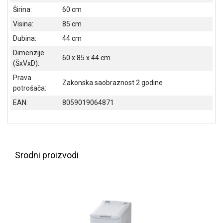
Širina:
60 cm
Visina:
85 cm
Dubina:
44 cm
Dimenzije
60 x 85 x 44 cm
(ŠxVxD):
Prava
Zakonska saobraznost 2 godine
potrošača:
EAN:
8059019064871
Srodni proizvodi
Blog