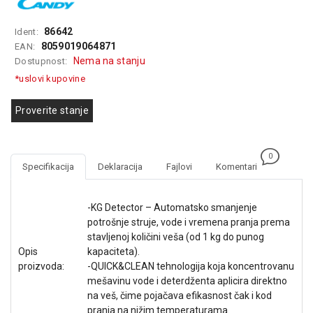
GAMING
86642
Ident:
EELEKTRO
8059019064871
EAN:
ZAŠTITA
Nema na stanju
Dostupnost:
*uslovi kupovine
SOLARNI
SISTEMI
Proverite stanje
MREŽNA
OPREMA
0
ŠTAMPAČI,
Specifikacija
Deklaracija
Fajlovi
Komentari
SKENERI I
FOTOKOPIRI
-KG Detector – Automatsko smanjenje
FOTOAPARATI
potrošnje struje, vode i vremena pranja prema
I KAMERE
stavljenoj količini veša (od 1 kg do punog
Opis
kapaciteta).
GPS
proizvoda:
-QUICK&CLEAN tehnologija koja koncentrovanu
NAVIGACIJE
mešavinu vode i deterdženta aplicira direktno
na veš, čime pojačava efikasnost čak i kod
VIDEO
pranja na nižim temperaturama.