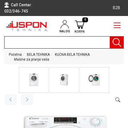
Call Centar:
B2B
032/346-745
0
NALOG
KORPA
RAČUNARI
BELA
TEHNIKA
Početna
BELA TEHNIKA
KUĆNA BELA TEHNIKA
Mašine za pranje veša
KLIME I
DODATNA
OPREMA
TV,
AUDIO,
VIDEO
LAPTOP I
TABLET
RAČUNARI