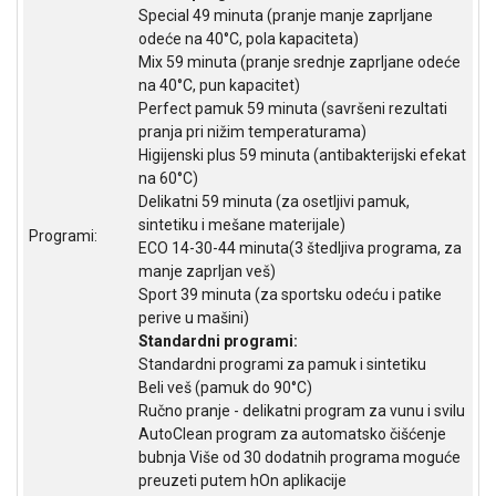
Special 49 minuta (pranje manje zaprljane
ALAT I
odeće na 40°C, pola kapaciteta)
BAŠTA
Mix 59 minuta (pranje srednje zaprljane odeće
na 40°C, pun kapacitet)
OUTLET
Perfect pamuk 59 minuta (savršeni rezultati
pranja pri nižim temperaturama)
KRIPTO
Higijenski plus 59 minuta (antibakterijski efekat
IGRAČKE
na 60°C)
Delikatni 59 minuta (za osetljivi pamuk,
sintetiku i mešane materijale)
Programi:
ECO 14-30-44 minuta(3 štedljiva programa, za
manje zaprljan veš)
Sport 39 minuta (za sportsku odeću i patike
perive u mašini)
Standardni programi:
Standardni programi za pamuk i sintetiku
Beli veš (pamuk do 90°C)
Ručno pranje - delikatni program za vunu i svilu
AutoClean program za automatsko čišćenje
bubnja Više od 30 dodatnih programa moguće
preuzeti putem hOn aplikacije