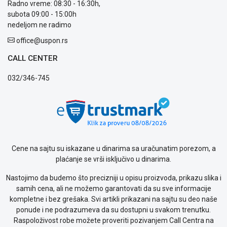
Radno vreme: 08:30 - 16:30h,
subota 09:00 - 15:00h
nedeljom ne radimo
office@uspon.rs
CALL CENTER
032/346-745
Cene na sajtu su iskazane u dinarima sa uračunatim porezom, a
plaćanje se vrši isključivo u dinarima.
Nastojimo da budemo što precizniji u opisu proizvoda, prikazu slika i
samih cena, ali ne možemo garantovati da su sve informacije
kompletne i bez grešaka. Svi artikli prikazani na sajtu su deo naše
ponude i ne podrazumeva da su dostupni u svakom trenutku.
Raspoloživost robe možete proveriti pozivanjem Call Centra na