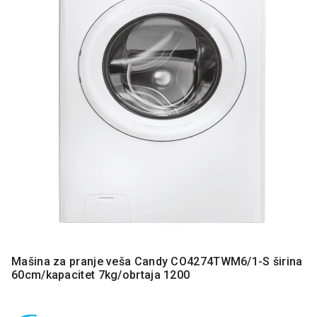
MONITORI
I
DODATNA
OPREMA
MOBILNI I
FIKSNI
TELEFONI
MALI
KUĆNI
APARATI
NEGA
LICA I
TELA
RAČUNARSKE
KOMPONENTE
Mašina za pranje veša Candy CO4274TWM6/1-S širina
60cm/kapacitet 7kg/obrtaja 1200
RAČUNARSKE
PERIFERIJE