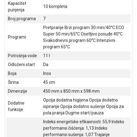
NADZOR I
Kapacitet
10 kompleta
SIGURNOSNA
punjenja
OPREMA
Broj programa
7
SOFTWARE
Pretpranje Brzi program 30 min/40°C ECO
Super 50 min/65°C Osetljivo posuđe 40°C
Programi
KABLOVI I
Svakodnevni program 60°C Intenzivni
ADAPTERI
program 65°C
Potrošnja vode
11 l
KANCELARIJSKI
MATERIJAL
Odloženi start
Da
Boja
Inox
SVE
ZA
Širina
45 cm
KUĆU
Dimenzije
450 mm x 850 mm x 598 mm
Opcija dodatna higijena Opcija dodatno
ŠKOLSKI
Dodatne
ispiranje Opcija dodatno sušenje Opcija za
PRIBOR
funkcije
pola pranja Dugme start/pauza
BICIKLE
Indeks energetske efikasnosti: 55,9 Indeks
I
performansi čišćenja: 1,13 Indeks
FITNES
performansi sušenja: 1,07 Trajanje