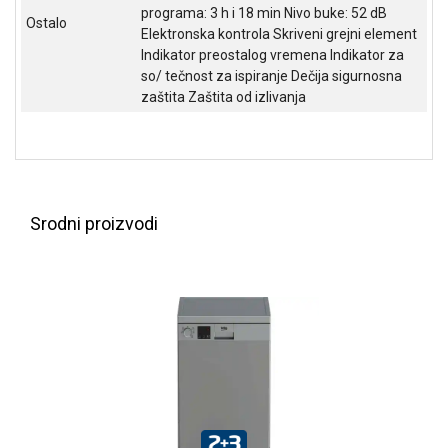
programa: 3 h i 18 min Nivo buke: 52 dB
ALAT I
Ostalo
Elektronska kontrola Skriveni grejni element
BAŠTA
Indikator preostalog vremena Indikator za
so/ tečnost za ispiranje Dečija sigurnosna
OUTLET
zaštita Zaštita od izlivanja
KRIPTO
IGRAČKE
Srodni proizvodi