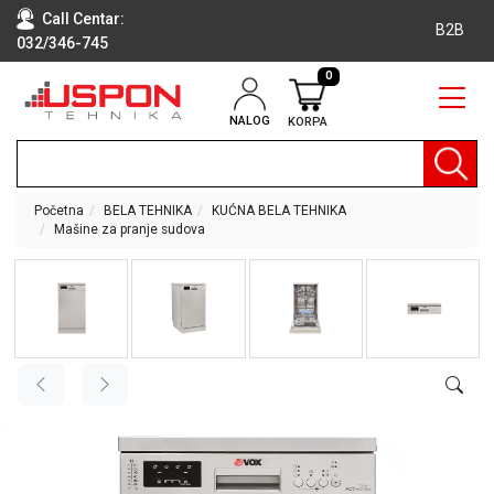
Call Centar:
B2B
032/346-745
0
NALOG
KORPA
RAČUNARI
BELA
TEHNIKA
Početna
BELA TEHNIKA
KUĆNA BELA TEHNIKA
Mašine za pranje sudova
KLIME I
DODATNA
OPREMA
TV,
AUDIO,
VIDEO
LAPTOP I
TABLET
RAČUNARI