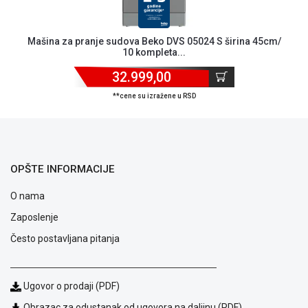
Mašina za pranje sudova Beko DVS 05024 S širina 45cm/
10 kompleta...
32.999,00
**cene su izražene u RSD
OPŠTE INFORMACIJE
O nama
Zaposlenje
Često postavljana pitanja
Blog
Način
Ugovor o prodaji (PDF)
plaćanja
Obrazac za odustanak od ugovora na daljinu (PDF)