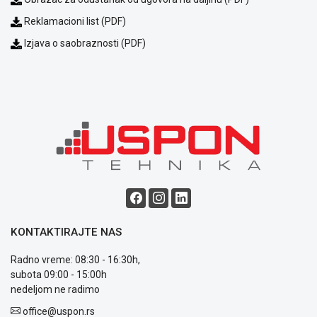
Isporuka
Podrška
Reklamacioni list (PDF)
Opšti
Izjava o saobraznosti (PDF)
uslovi
poslovanja
Saobraznost
i
reklamacije
Usluge
prijava
kvara
Politika
privatnosti
Politika
o
kolačićima
KONTAKTIRAJTE NAS
Provera
garancije
Radno vreme: 08:30 - 16:30h,
OUTLET
subota 09:00 - 15:00h
Kontakt
nedeljom ne radimo
WEB
office@uspon.rs
KREDIT