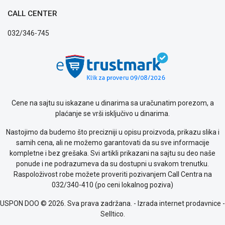
CALL CENTER
032/346-745
Cene na sajtu su iskazane u dinarima sa uračunatim porezom, a
plaćanje se vrši isključivo u dinarima.
Nastojimo da budemo što precizniji u opisu proizvoda, prikazu slika i
samih cena, ali ne možemo garantovati da su sve informacije
kompletne i bez grešaka. Svi artikli prikazani na sajtu su deo naše
ponude i ne podrazumeva da su dostupni u svakom trenutku.
Raspoloživost robe možete proveriti pozivanjem Call Centra na
032/340-410 (po ceni lokalnog poziva)
USPON DOO © 2026. Sva prava zadržana. -
Izrada internet prodavnice
-
Selltico.