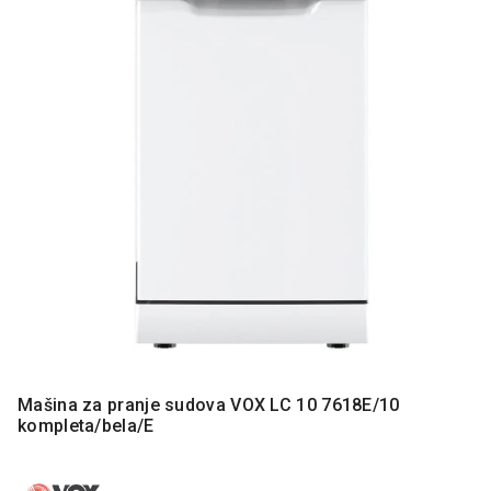
MONITORI
I
DODATNA
OPREMA
MOBILNI I
FIKSNI
TELEFONI
MALI
KUĆNI
APARATI
NEGA
LICA I
TELA
RAČUNARSKE
KOMPONENTE
Mašina za pranje sudova VOX LC 10 7618E/10
kompleta/bela/E
RAČUNARSKE
PERIFERIJE