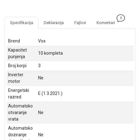
NADZOR I
SIGURNOSNA
OPREMA
0
Specifikacija
Deklaracija
Fajlovi
Komentari
SOFTWARE
KABLOVI I
Brend
Vox
ADAPTERI
Kapacitet
10 kompleta
punjenja
KANCELARIJSKI
MATERIJAL
Broj korpi
3
Inverter
SVE
Ne
motor
ZA
KUĆU
Energetski
E (1.3.2021.)
razred
ŠKOLSKI
Automatsko
PRIBOR
otvaranje
Ne
vrata
BICIKLE
I
Automatsko
FITNES
doziranje
Ne