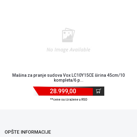
Mašina za pranje sudova Vox LC10Y15CE širina 45cm/10
kompleta/6 p...
Blog
Način
28.999,00
plaćanja
**cene su izražene u RSD
Isporuka
Podrška
Opšti
uslovi
poslovanja
OPŠTE INFORMACIJE
Saobraznost