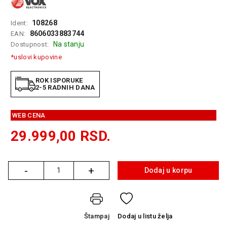
GAMING
108268
Ident:
EELEKTRO
8606033883744
EAN:
ZAŠTITA
Na stanju
Dostupnost:
*uslovi kupovine
SOLARNI
SISTEMI
ROK ISPORUKE
2-5 RADNIH DANA
MREŽNA
OPREMA
WEB CENA
ŠTAMPAČI,
SKENERI I
29.999,00
RSD.
FOTOKOPIRI
FOTOAPARATI
-
+
Dodaj u korpu
I KAMERE
Količina
GPS
NAVIGACIJE
Štampaj
Dodaj
u listu želja
VIDEO