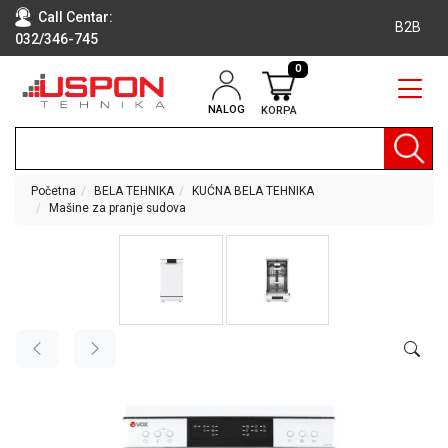
Call Centar:
B2B
032/346-745
0
NALOG
KORPA
RAČUNARI
BELA
TEHNIKA
Početna
BELA TEHNIKA
KUĆNA BELA TEHNIKA
Mašine za pranje sudova
KLIME I
DODATNA
OPREMA
TV,
AUDIO,
VIDEO
LAPTOP I
TABLET
RAČUNARI