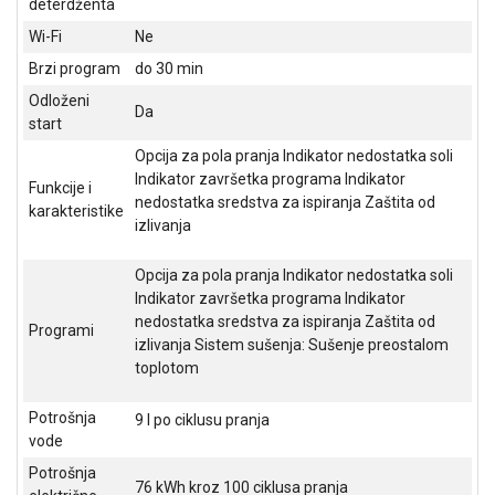
deterdženta
ALAT I
Wi-Fi
Ne
BAŠTA
Brzi program
do 30 min
OUTLET
Odloženi
Da
start
KRIPTO
Opcija za pola pranja Indikator nedostatka soli
IGRAČKE
Indikator završetka programa Indikator
Funkcije i
nedostatka sredstva za ispiranja Zaštita od
karakteristike
izlivanja
Opcija za pola pranja Indikator nedostatka soli
Indikator završetka programa Indikator
nedostatka sredstva za ispiranja Zaštita od
Programi
izlivanja Sistem sušenja: Sušenje preostalom
toplotom
Potrošnja
9 l po ciklusu pranja
vode
Potrošnja
76 kWh kroz 100 ciklusa pranja