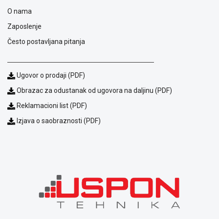
i
O nama
reklamacije
Usluge
Zaposlenje
prijava
Često postavljana pitanja
kvara
Politika
privatnosti
Ugovor o prodaji (PDF)
Politika
o
Obrazac za odustanak od ugovora na daljinu (PDF)
kolačićima
Reklamacioni list (PDF)
Provera
garancije
Izjava o saobraznosti (PDF)
OUTLET
Kontakt
WEB
KREDIT