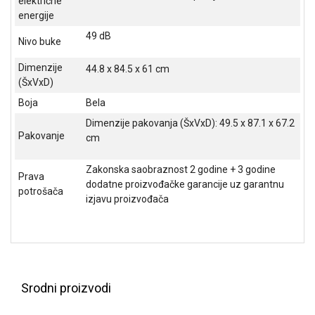
električne
energije
49 dB
Nivo buke
Dimenzije
44.8 x 84.5 x 61 cm
(ŠxVxD)
Boja
Bela
Dimenzije pakovanja (ŠxVxD): 49.5 x 87.1 x 67.2
Pakovanje
cm
Zakonska saobraznost 2 godine + 3 godine
Prava
dodatne proizvođačke garancije uz garantnu
potrošača
izjavu proizvođača
Srodni proizvodi