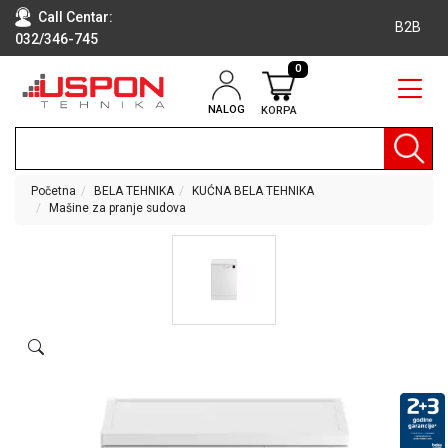
Call Centar:
B2B
032/346-745
0
NALOG
KORPA
RAČUNARI
BELA
TEHNIKA
Početna
BELA TEHNIKA
KUĆNA BELA TEHNIKA
Mašine za pranje sudova
KLIME I
DODATNA
OPREMA
TV,
AUDIO,
VIDEO
LAPTOP I
TABLET
RAČUNARI