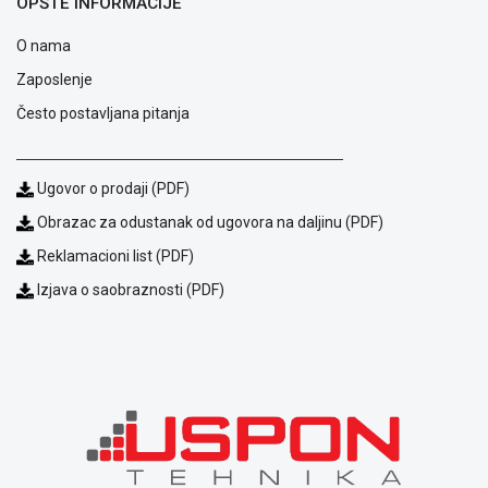
OPŠTE INFORMACIJE
O nama
Zaposlenje
Često postavljana pitanja
Ugovor o prodaji (PDF)
Obrazac za odustanak od ugovora na daljinu (PDF)
Reklamacioni list (PDF)
Izjava o saobraznosti (PDF)
Blog
Način
plaćanja
Isporuka
Podrška
Opšti
uslovi
poslovanja
Saobraznost