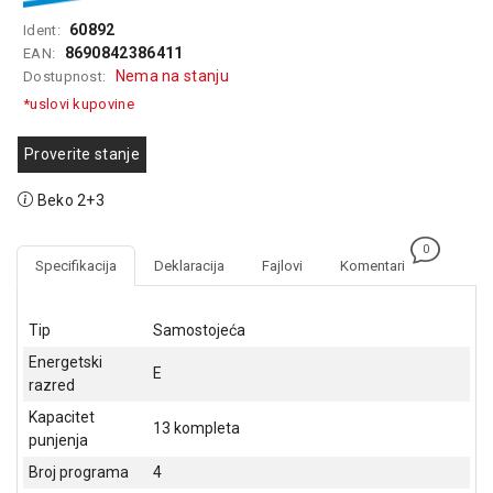
GAMING
60892
Ident:
8690842386411
EAN:
EELEKTRO
Nema na stanju
Dostupnost:
ZAŠTITA
*uslovi kupovine
SOLARNI
SISTEMI
Proverite stanje
MREŽNA
Beko 2+3
OPREMA
0
ŠTAMPAČI,
Specifikacija
Deklaracija
Fajlovi
Komentari
SKENERI I
FOTOKOPIRI
Tip
Samostojeća
FOTOAPARATI
Energetski
I KAMERE
E
razred
GPS
Kapacitet
13 kompleta
NAVIGACIJE
punjenja
Broj programa
4
VIDEO