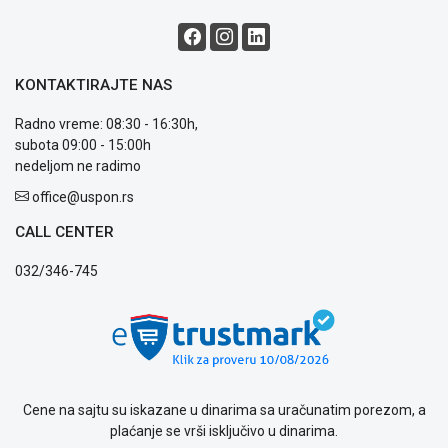
i
reklamacije
Usluge
prijava
KONTAKTIRAJTE NAS
kvara
Politika
Radno vreme: 08:30 - 16:30h,
privatnosti
subota 09:00 - 15:00h
Politika
nedeljom ne radimo
o
kolačićima
office@uspon.rs
Provera
CALL CENTER
garancije
OUTLET
032/346-745
Kontakt
WEB
KREDIT
Cene na sajtu su iskazane u dinarima sa uračunatim porezom, a
plaćanje se vrši isključivo u dinarima.