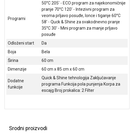
NADZOR I
50°C 205' - ECO program za najekonomičnije
SIGURNOSNA
pranje 70°C 120' - Intezivni program za
OPREMA
veoma prljavo posuđe, lonce i tiganje 60°C
Programi
58' - Quck & Shine za svakodnevno pranje
SOFTWARE
35°C 30' - Mini program za manje prljavo
posuđe
KABLOVI I
Odloženi start
Da
ADAPTERI
Boja
Bela
KANCELARIJSKI
Širina
60 cm
MATERIJAL
Dimenzije
60 cm x 85 cm x 60 cm
SVE
Quick & Shine tehnologija Zaključavanje
ZA
Dodatne
programa Funkcija pola punjenja Korpa za
KUĆU
funkcije
escajg Broj prskalica: 2 Filter
ŠKOLSKI
PRIBOR
BICIKLE
I
Srodni proizvodi
FITNES