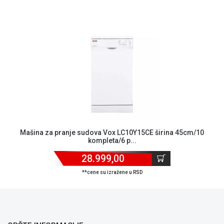
ALAT I
BAŠTA
OUTLET
KRIPTO
IGRAČKE
Mašina za pranje sudova Vox LC10Y15CE širina 45cm/10
kompleta/6 p...
28.999,00
**cene su izražene u RSD