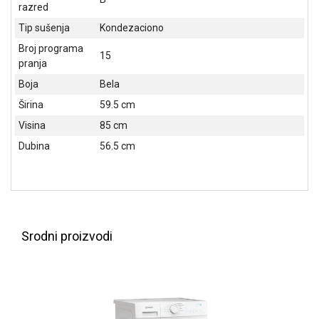
NADZOR I
razred
SIGURNOSNA
Tip sušenja
Kondezaciono
OPREMA
Broj programa
15
SOFTWARE
pranja
Boja
Bela
KABLOVI I
Širina
59.5 cm
ADAPTERI
Visina
85 cm
KANCELARIJSKI
Dubina
56.5 cm
MATERIJAL
SVE
ZA
KUĆU
ŠKOLSKI
Srodni proizvodi
PRIBOR
BICIKLE
I
FITNES