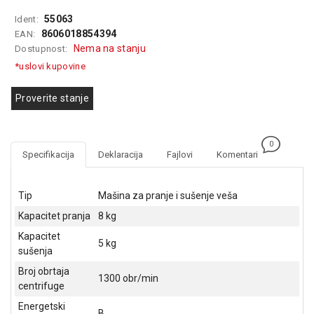
GAMING
55063
Ident:
8606018854394
EAN:
EELEKTRO
Nema na stanju
Dostupnost:
ZAŠTITA
*uslovi kupovine
SOLARNI
SISTEMI
Proverite stanje
MREŽNA
OPREMA
0
Specifikacija
Deklaracija
Fajlovi
Komentari
ŠTAMPAČI,
SKENERI I
FOTOKOPIRI
Tip
Mašina za pranje i sušenje veša
Kapacitet pranja
8 kg
FOTOAPARATI
I KAMERE
Kapacitet
5 kg
sušenja
GPS
Broj obrtaja
NAVIGACIJE
1300 obr/min
centrifuge
VIDEO
Energetski
B