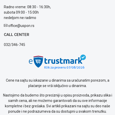
Usluge
prijava
Radno vreme: 08:30 - 16:30h,
kvara
subota 09:00 - 15:00h
Politika
nedeljom ne radimo
privatnosti
office@uspon.rs
Politika
o
CALL CENTER
kolačićima
Provera
032/346-745
garancije
OUTLET
Kontakt
WEB
KREDIT
Cene na sajtu su iskazane u dinarima sa uračunatim porezom, a
plaćanje se vrši isključivo u dinarima.
Nastojimo da budemo što precizniji u opisu proizvoda, prikazu slika i
samih cena, ali ne možemo garantovati da su sve informacije
kompletne i bez grešaka. Svi artikli prikazani na sajtu su deo naše
ponude i ne podrazumeva da su dostupni u svakom trenutku.