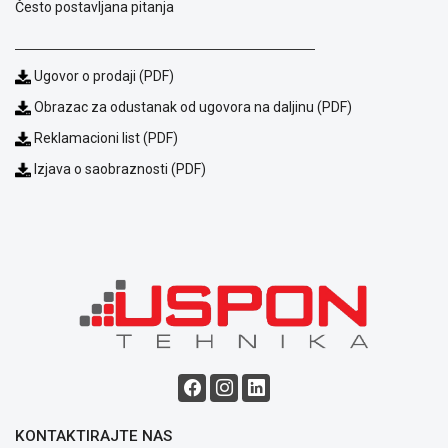
Često postavljana pitanja
Ugovor o prodaji (PDF)
Obrazac za odustanak od ugovora na daljinu (PDF)
Reklamacioni list (PDF)
Izjava o saobraznosti (PDF)
Blog
Način
plaćanja
Isporuka
Podrška
Opšti
uslovi
poslovanja
Saobraznost
i
reklamacije
KONTAKTIRAJTE NAS