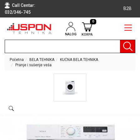
Call Centar:
B2B
032/346-745
0
NALOG
KORPA
RAČUNARI
BELA
TEHNIKA
Početna
BELA TEHNIKA
KUĆNA BELA TEHNIKA
Pranje i sušenje veša
KLIME I
DODATNA
OPREMA
TV,
AUDIO,
VIDEO
LAPTOP I
TABLET
RAČUNARI