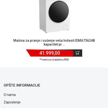
ALAT I
BAŠTA
OUTLET
KRIPTO
IGRAČKE
Mašina za pranje i sušenje veša Indesit IDMA75624B
kapacitet pr...
41.999,00
**cene su izražene u RSD
OPŠTE INFORMACIJE
O nama
Zaposlenje