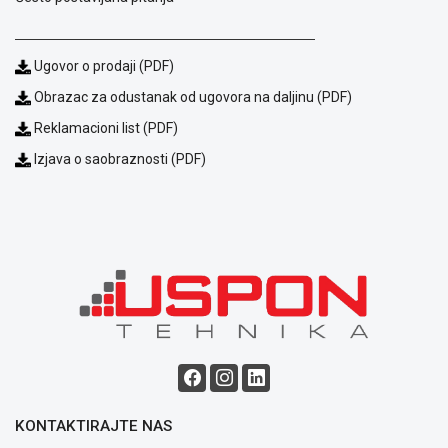
Isporuka
Podrška
Opšti
Ugovor o prodaji (PDF)
uslovi
Obrazac za odustanak od ugovora na daljinu (PDF)
poslovanja
Saobraznost
Reklamacioni list (PDF)
i
Izjava o saobraznosti (PDF)
reklamacije
Usluge
prijava
kvara
Politika
privatnosti
Politika
o
kolačićima
Provera
garancije
OUTLET
Kontakt
KONTAKTIRAJTE NAS
WEB