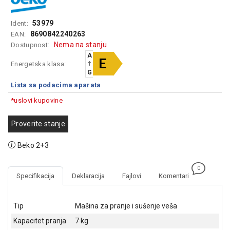
GAMING
53979
Ident:
EELEKTRO
8690842240263
EAN:
ZAŠTITA
Nema na stanju
Dostupnost:
A
SOLARNI
E
Energetska klasa:
SISTEMI
G
Lista sa podacima aparata
MREŽNA
*uslovi kupovine
OPREMA
ŠTAMPAČI,
Proverite stanje
SKENERI I
FOTOKOPIRI
Beko 2+3
FOTOAPARATI
0
I KAMERE
Specifikacija
Deklaracija
Fajlovi
Komentari
GPS
NAVIGACIJE
Tip
Mašina za pranje i sušenje veša
Kapacitet pranja
7 kg
VIDEO