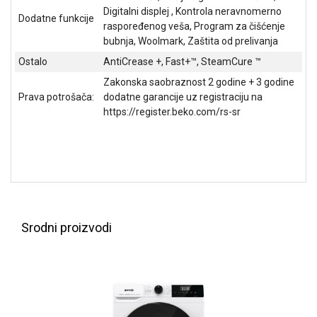
Digitalni displej , Kontrola neravnomerno
ALAT I
Dodatne funkcije
raspoređenog veša, Program za čišćenje
BAŠTA
bubnja, Woolmark, Zaštita od prelivanja
OUTLET
Ostalo
AntiCrease +, Fast+™, SteamCure ™
Zakonska saobraznost 2 godine + 3 godine
KRIPTO
Prava potrošača:
dodatne garancije uz registraciju na
https://register.beko.com/rs-sr
IGRAČKE
Srodni proizvodi