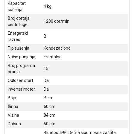
NADZOR I
Kapacitet
4 kg
SIGURNOSNA
sušenja
OPREMA
Broj obrtaja
1200 obr/min
centrifuge
SOFTWARE
Energetski
B
KABLOVI I
razred
ADAPTERI
Tip sušenja
Kondezaciono
KANCELARIJSKI
Način punjenja
Frontalno
MATERIJAL
Broj programa
15
pranja
SVE
ZA
Odložen start
Da
KUĆU
Inverter motor
Da
Boja
Bela
ŠKOLSKI
PRIBOR
Širina
60 cm
Visina
84 cm
BICIKLE
I
Dubina
50 cm
FITNES
Bluetooth® , Dečija sigurnosna zaštita,