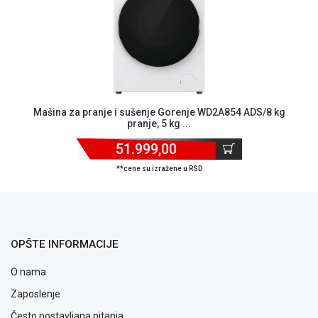
Mašina za pranje i sušenje Gorenje WD2A854 ADS/8 kg
pranje, 5 kg ...
51.999,00
**cene su izražene u RSD
OPŠTE INFORMACIJE
O nama
Blog
Zaposlenje
Način
plaćanja
Često postavljana pitanja