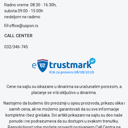
KREDIT
Radno vreme: 08:30 - 16:30h,
subota 09:00 - 15:00h
nedeljom ne radimo
office@uspon.rs
CALL CENTER
032/346-745
Cene na sajtu su iskazane u dinarima sa uračunatim porezom, a
plaćanje se vrši isključivo u dinarima.
Nastojimo da budemo što precizniji u opisu proizvoda, prikazu slika i
samih cena, ali ne možemo garantovati da su sve informacije
kompletne i bez grešaka. Svi artikli prikazani na sajtu su deo naše
ponude i ne podrazumeva da su dostupni u svakom trenutku.
Raspoloživost robe možete proveriti pozivanjem Call Centra na