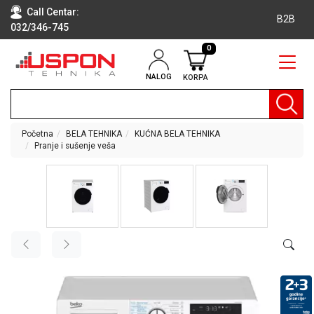
Call Centar:
B2B
032/346-745
0
NALOG
KORPA
RAČUNARI
BELA
TEHNIKA
Početna
BELA TEHNIKA
KUĆNA BELA TEHNIKA
Pranje i sušenje veša
KLIME I
DODATNA
OPREMA
TV,
AUDIO,
VIDEO
LAPTOP I
TABLET
RAČUNARI