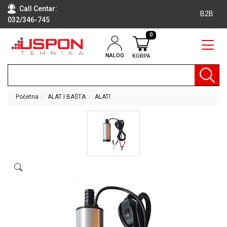
Call Centar:
B2B
032/346-745
0
NALOG
KORPA
RAČUNARI
BELA
TEHNIKA
Početna
ALAT I BAŠTA
ALATI
KLIME I
DODATNA
OPREMA
TV,
AUDIO,
VIDEO
LAPTOP I
TABLET
RAČUNARI