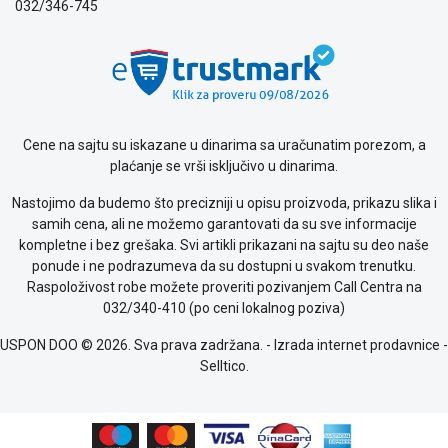
032/346-745
Politika
o
kolačićima
Provera
garancije
OUTLET
Cene na sajtu su iskazane u dinarima sa uračunatim porezom, a
Kontakt
plaćanje se vrši isključivo u dinarima.
WEB
KREDIT
Nastojimo da budemo što precizniji u opisu proizvoda, prikazu slika i
samih cena, ali ne možemo garantovati da su sve informacije
kompletne i bez grešaka. Svi artikli prikazani na sajtu su deo naše
ponude i ne podrazumeva da su dostupni u svakom trenutku.
Raspoloživost robe možete proveriti pozivanjem Call Centra na
032/340-410 (po ceni lokalnog poziva)
USPON DOO © 2026. Sva prava zadržana. -
Izrada internet prodavnice
-
Selltico.