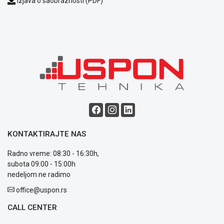
Izjava o saobraznosti (PDF)
Blog
Način
plaćanja
Isporuka
Podrška
Opšti
uslovi
KONTAKTIRAJTE NAS
poslovanja
Saobraznost
Radno vreme: 08:30 - 16:30h,
i
subota 09:00 - 15:00h
reklamacije
nedeljom ne radimo
Usluge
office@uspon.rs
prijava
kvara
CALL CENTER
Politika
privatnosti