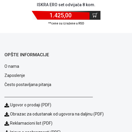
ISKRA ERO set odvijača 8 kom.
ALAT I
BAŠTA
1.425,00
OUTLET
**cene su izražene u RSD
KRIPTO
IGRAČKE
OPŠTE INFORMACIJE
O nama
Zaposlenje
Često postavljana pitanja
Ugovor o prodaji (PDF)
Obrazac za odustanak od ugovora na daljinu (PDF)
Reklamacioni list (PDF)