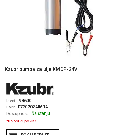
MONITORI
I
DODATNA
OPREMA
MOBILNI I
FIKSNI
TELEFONI
MALI
KUĆNI
APARATI
Kzubr pumpa za ulje KMOP-24V
NEGA
LICA I
TELA
98600
Ident:
RAČUNARSKE
072020240614
EAN:
KOMPONENTE
Na stanju
Dostupnost:
*uslovi kupovine
RAČUNARSKE
PERIFERIJE
ROK ISPORUKE