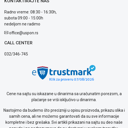
KONTAKTIRAJTE NAS
Usluge
prijava
Radno vreme: 08:30 - 16:30h,
kvara
subota 09:00 - 15:00h
Politika
nedeljom ne radimo
privatnosti
Politika
office@uspon.rs
o
CALL CENTER
kolačićima
Provera
032/346-745
garancije
OUTLET
Kontakt
WEB
KREDIT
Cene na sajtu su iskazane u dinarima sa uračunatim porezom, a
plaćanje se vrši isključivo u dinarima.
Nastojimo da budemo što precizniji u opisu proizvoda, prikazu slika i
samih cena, ali ne možemo garantovati da su sve informacije
kompletne i bez grešaka. Svi artikli prikazani na sajtu su deo naše