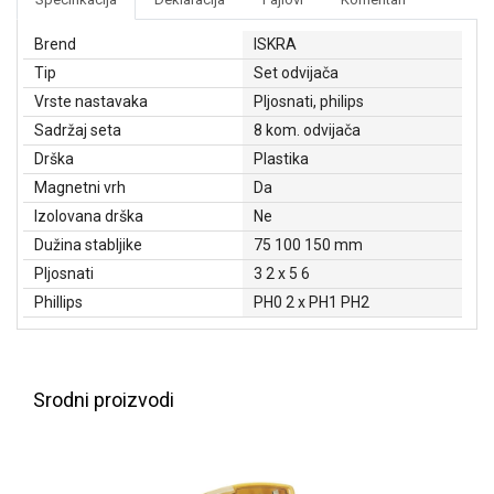
NADZOR I
SIGURNOSNA
Brend
ISKRA
OPREMA
Tip
Set odvijača
SOFTWARE
Vrste nastavaka
Pljosnati, philips
Sadržaj seta
8 kom. odvijača
KABLOVI I
Drška
Plastika
ADAPTERI
Magnetni vrh
Da
KANCELARIJSKI
Izolovana drška
Ne
MATERIJAL
Dužina stabljike
75 100 150 mm
Pljosnati
3 2 x 5 6
SVE
ZA
Phillips
PH0 2 x PH1 PH2
KUĆU
ŠKOLSKI
PRIBOR
Srodni proizvodi
BICIKLE
I
FITNES