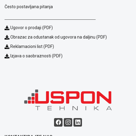
Često postavljana pitanja
Ugovor o prodaji (PDF)
Obrazac za odustanak od ugovora na daljinu (PDF)
Reklamacioni list (PDF)
Izjava o saobraznosti (PDF)
Blog
Način
plaćanja
Isporuka
Podrška
Opšti
uslovi
poslovanja
Saobraznost
i
reklamacije