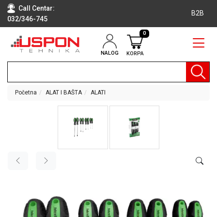
Call Centar:
B2B
032/346-745
0
NALOG
KORPA
RAČUNARI
BELA
TEHNIKA
Početna
ALAT I BAŠTA
ALATI
KLIME I
DODATNA
OPREMA
TV,
AUDIO,
VIDEO
LAPTOP I
TABLET
RAČUNARI