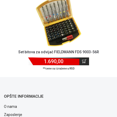
ALAT I
BAŠTA
OUTLET
KRIPTO
IGRAČKE
Set bitova za odvijač FIELDMANN FDS 9003-56R
1.690,00
**cene su izražene u RSD
OPŠTE INFORMACIJE
O nama
Zaposlenje