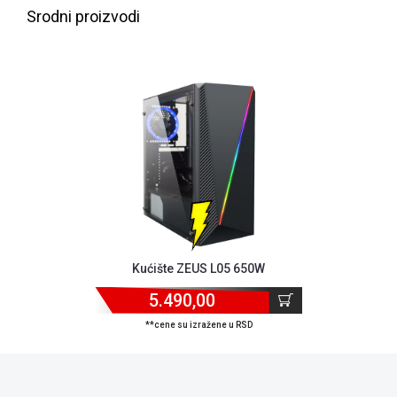
Srodni proizvodi
ALAT I
BAŠTA
OUTLET
KRIPTO
IGRAČKE
Kućište ZEUS L05 650W
5.490,00
**cene su izražene u RSD