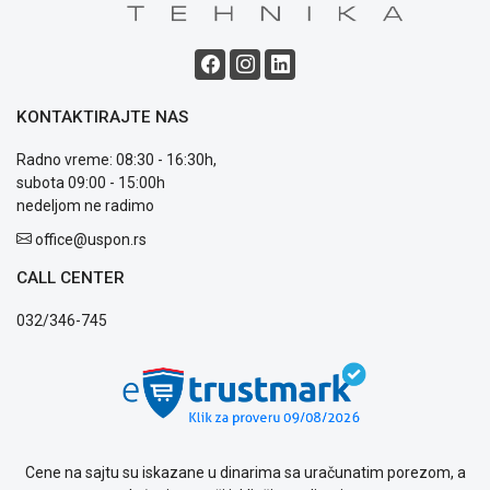
i
reklamacije
Usluge
prijava
kvara
KONTAKTIRAJTE NAS
Politika
privatnosti
Radno vreme: 08:30 - 16:30h,
Politika
subota 09:00 - 15:00h
o
nedeljom ne radimo
kolačićima
office@uspon.rs
Provera
garancije
CALL CENTER
OUTLET
Kontakt
032/346-745
WEB
KREDIT
Cene na sajtu su iskazane u dinarima sa uračunatim porezom, a