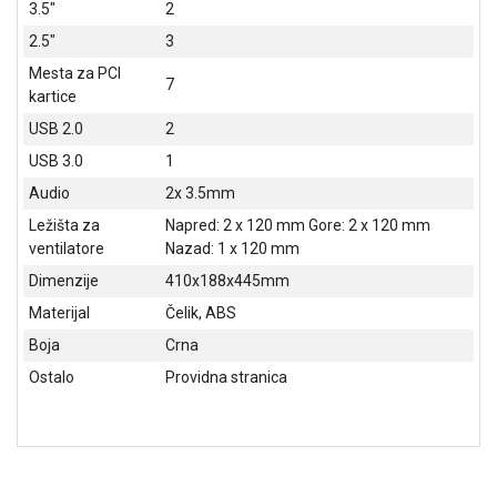
3.5"
2
NADZOR I
SIGURNOSNA
2.5"
3
OPREMA
Mesta za PCI
7
kartice
SOFTWARE
USB 2.0
2
KABLOVI I
USB 3.0
1
ADAPTERI
Audio
2x 3.5mm
KANCELARIJSKI
Ležišta za
Napred: 2 x 120 mm Gore: 2 x 120 mm
MATERIJAL
ventilatore
Nazad: 1 x 120 mm
SVE
Dimenzije
410x188x445mm
ZA
Materijal
Čelik, ABS
KUĆU
Boja
Crna
ŠKOLSKI
Ostalo
Providna stranica
PRIBOR
BICIKLE
I
FITNES