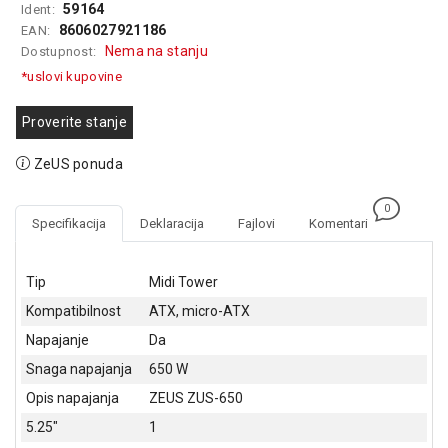
59164
Ident:
GAMING
8606027921186
EAN:
Nema na stanju
Dostupnost:
EELEKTRO
ZAŠTITA
*uslovi kupovine
SOLARNI
Proverite stanje
SISTEMI
ZeUS ponuda
MREŽNA
OPREMA
0
Specifikacija
Deklaracija
Fajlovi
Komentari
ŠTAMPAČI,
SKENERI I
FOTOKOPIRI
Tip
Midi Tower
Kompatibilnost
ATX, micro-ATX
FOTOAPARATI
I KAMERE
Napajanje
Da
Snaga napajanja
650 W
GPS
NAVIGACIJE
Opis napajanja
ZEUS ZUS-650
5.25"
1
VIDEO