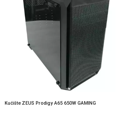
MONITORI
I
DODATNA
OPREMA
MOBILNI I
FIKSNI
TELEFONI
MALI
KUĆNI
APARATI
NEGA
LICA I
TELA
RAČUNARSKE
Kućište ZEUS Prodigy A65 650W GAMING
KOMPONENTE
RAČUNARSKE
PERIFERIJE