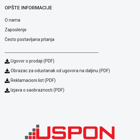
OPŠTE INFORMACIJE
O nama
Zaposlenje
Često postavljana pitanja
Ugovor o prodaji (PDF)
Obrazac za odustanak od ugovora na daljinu (PDF)
Reklamacioni list (PDF)
Blog
Izjava o saobraznosti (PDF)
Način
plaćanja
Isporuka
Podrška
Opšti
uslovi
poslovanja
Saobraznost