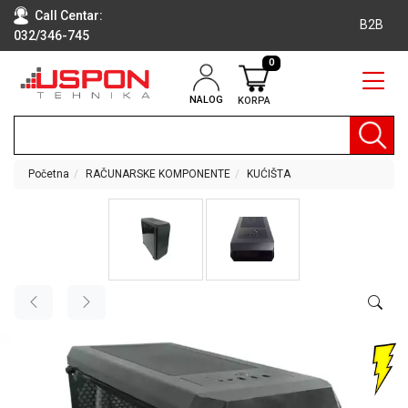
Call Centar:
B2B
032/346-745
0
NALOG
KORPA
RAČUNARI
BELA
TEHNIKA
Početna
RAČUNARSKE KOMPONENTE
KUĆIŠTA
KLIME I
DODATNA
OPREMA
TV,
AUDIO,
VIDEO
LAPTOP I
TABLET
RAČUNARI