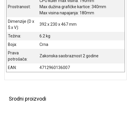
CPU kuler max visina: 190mm
Prostranost:
Max dužina grafičke kartice: 340mm
Max visina napajanja: 180mm
Dimenzije (D x
392 x 230 x 467 mm
Š x V):
Težina:
6.2 kg
Boja:
Crna
Prava
Zakonska saobraznost 2 godine
potrošača:
EAN:
4712960136007
Srodni proizvodi