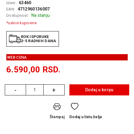
63460
Ident:
GAMING
4712960136007
EAN:
Na stanju
Dostupnost:
EELEKTRO
ZAŠTITA
*uslovi kupovine
SOLARNI
ROK ISPORUKE
SISTEMI
2-5 RADNIH DANA
MREŽNA
WEB CENA
OPREMA
6.590,00
RSD.
ŠTAMPAČI,
SKENERI I
FOTOKOPIRI
-
+
Dodaj u korpu
Količina
FOTOAPARATI
I KAMERE
GPS
Štampaj
Dodaj
u listu želja
NAVIGACIJE
VIDEO