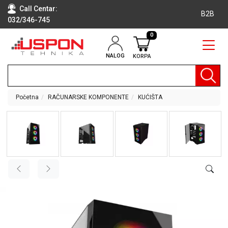
Call Centar:
B2B
032/346-745
0
NALOG
KORPA
RAČUNARI
BELA
TEHNIKA
Početna
RAČUNARSKE KOMPONENTE
KUĆIŠTA
KLIME I
DODATNA
OPREMA
TV,
AUDIO,
VIDEO
LAPTOP I
TABLET
RAČUNARI