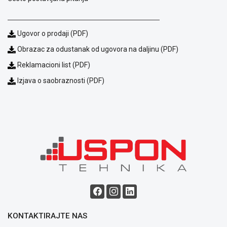
Usluge
prijava
kvara
Ugovor o prodaji (PDF)
Politika
privatnosti
Obrazac za odustanak od ugovora na daljinu (PDF)
Politika
Reklamacioni list (PDF)
o
kolačićima
Izjava o saobraznosti (PDF)
Provera
garancije
OUTLET
Kontakt
WEB
KREDIT
KONTAKTIRAJTE NAS