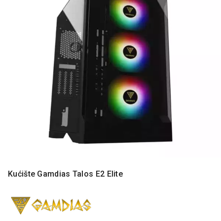
MONITORI
I
DODATNA
OPREMA
MOBILNI I
FIKSNI
TELEFONI
MALI
KUĆNI
APARATI
NEGA
LICA I
TELA
RAČUNARSKE
Kućište Gamdias Talos E2 Elite
KOMPONENTE
RAČUNARSKE
PERIFERIJE