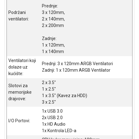
Prednje:
ALAT I
Podržani
3 x 120mm,
BAŠTA
ventilatori:
2 x 140mm,
OUTLET
2 x 200mm
KRIPTO
Zadnje:
1 x 120mm,
IGRAČKE
1 x 140mm
Ventilatori koji
Prednji: 3 x 120mm ARGB Ventilatori
dolaze uz
Zadnji: 1 x 120mm ARGB Ventilator
kućište:
2 x 3.5"
Slotovi za
1 x 2.5"
memorijske
1 x 3.5" (Kavez za HDD)
drajvove:
3 x 2.5"
1x USB 3.0
2x USB 2.0
I/O Portovi:
1x HD Audio
1x Kontrola LED-a