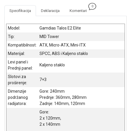
NADZOR I
0
SIGURNOSNA
Specifikacija
Deklaracija
Komentari
OPREMA
SOFTWARE
Model:
Gamdias Talos E2 Elite
Tip:
MID Tower
KABLOVI I
ADAPTERI
Kompatibilnost:
ATX, Micro-ATX, Mini-ITX
Materijal:
SPCC, ABS i Kaljeno staklo
KANCELARIJSKI
MATERIJAL
Levi panel i
Kaljeno staklo
Prednji panel:
SVE
Slotovi za
ZA
7+3
proširenje:
KUĆU
Dimenzije
Gore: 240mm
ŠKOLSKI
podržanog
Prednje: 360mm, 280mm
PRIBOR
radijatora:
Zadnje: 140mm, 120mm
Gore:
BICIKLE
2 x 120mm,
I
2 x 140mm
FITNES