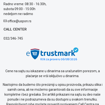
Radno vreme: 08:30 - 16:30h,
subota 09:00 - 15:00h
nedeljom ne radimo
office@uspon.rs
CALL CENTER
032/346-745
Cene na sajtu su iskazane u dinarima sa uračunatim porezom, a
plaćanje se vrši isključivo u dinarima.
Nastojimo da budemo što precizniji u opisu proizvoda, prikazu slika i
samih cena, ali ne možemo garantovati da su sve informacije
kompletne i bez grešaka. Svi artikli prikazani na sajtu su deo naše
ponude i ne podrazumeva da su dostupni u svakom trenutku.
Raspoloživost robe možete proveriti pozivanjem Call Centra na