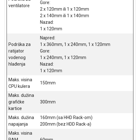
Gore:
ventilatore
ALAT I
2 x 120mm ili 1 x 120mm
BAŠTA
2 x 140mm ili 1 x 140mm
Nazad:
OUTLET
1 x 120mm
KRIPTO
Napred:
Podrška za
1 x 360mm, 1 x 240mm, 1 x 120mm
IGRAČKE
ratijator
Gore:
vodenog
1 x 240mm, 1 x 120mm
hlađenja
Nazad:
1 x 120mm
Maks. visina
150mm
CPU kulera
Maks. dužina
grafičke
300mm
kartice
Maks. dužina
160mm (sa HHD Rack-om)
napajanja
200mm (bez HDD Rack-a)
Maks. visina
RAM
60mm