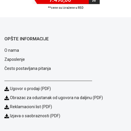
**cene su izražene u RSD
Blog
OPŠTE INFORMACIJE
Način
plaćanja
O nama
Isporuka
Podrška
Zaposlenje
Opšti
Često postavljana pitanja
uslovi
poslovanja
Saobraznost
Ugovor o prodaji (PDF)
i
reklamacije
Obrazac za odustanak od ugovora na daljinu (PDF)
Usluge
Reklamacioni list (PDF)
prijava
kvara
Izjava o saobraznosti (PDF)
Politika
privatnosti