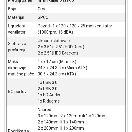
Prednji panel
4mm kaljeno staklo
NADZOR I
SIGURNOSNA
Boja
Crna
OPREMA
Materijal
SPCC
Ugrađeni
Pozadi: 1 x 120 x 120 x 25 mm ventilator
SOFTWARE
ventilatori
(1000rpm, 16 dBA)
KABLOVI I
Ukupno slotova: 7
Slotovi za
ADAPTERI
2 x 3.5" ili 2.5" (HDD Rack)
proširenje
2 x 2.5" (HDD Bracket)
KANCELARIJSKI
MATERIJAL
Maks.
17 x 17 cm (Mini ITX)
dimenzije
24.3 x 24.3 cm (Micro ATX)
SVE
matične ploče
30.5 x 24.3 cm (ATX)
ZA
1x USB 3.0
KUĆU
2x USB 2.0
I/O portovi
1x HD Audio
ŠKOLSKI
1x R dugme
PRIBOR
Napred:
BICIKLE
3 x 120mm, 2 x 120mm ili 1 x 120mm
I
2 x 140mm ili 1 x 140mm
FITNES
2 x 200mm ili 1 x 200mm
Podrška za