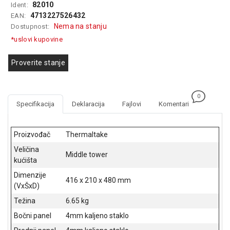
82010
Ident:
GAMING
4713227526432
EAN:
Nema na stanju
Dostupnost:
EELEKTRO
ZAŠTITA
*uslovi kupovine
SOLARNI
Proverite stanje
SISTEMI
MREŽNA
0
OPREMA
Specifikacija
Deklaracija
Fajlovi
Komentari
ŠTAMPAČI,
SKENERI I
Proizvođač
Thermaltake
FOTOKOPIRI
Veličina
Middle tower
kućišta
FOTOAPARATI
I KAMERE
Dimenzije
416 x 210 x 480 mm
(VxŠxD)
GPS
Težina
6.65 kg
NAVIGACIJE
Bočni panel
4mm kaljeno staklo
VIDEO