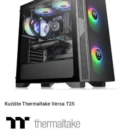
MONITORI
I
DODATNA
OPREMA
MOBILNI I
FIKSNI
TELEFONI
MALI
KUĆNI
APARATI
NEGA
LICA I
TELA
RAČUNARSKE
Kućište Thermaltake Versa T25
KOMPONENTE
RAČUNARSKE
PERIFERIJE