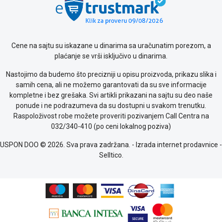
Cene na sajtu su iskazane u dinarima sa uračunatim porezom, a
plaćanje se vrši isključivo u dinarima.
Nastojimo da budemo što precizniji u opisu proizvoda, prikazu slika i
samih cena, ali ne možemo garantovati da su sve informacije
kompletne i bez grešaka. Svi artikli prikazani na sajtu su deo naše
ponude i ne podrazumeva da su dostupni u svakom trenutku.
Raspoloživost robe možete proveriti pozivanjem Call Centra na
032/340-410 (po ceni lokalnog poziva)
USPON DOO © 2026. Sva prava zadržana. -
Izrada internet prodavnice
-
Selltico.