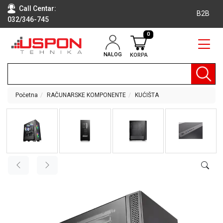
Call Centar:
B2B
032/346-745
0
NALOG
KORPA
RAČUNARI
BELA
TEHNIKA
Početna
RAČUNARSKE KOMPONENTE
KUĆIŠTA
KLIME I
DODATNA
OPREMA
TV,
AUDIO,
VIDEO
LAPTOP I
TABLET
RAČUNARI