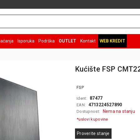
laćanja
Isporuka
Podrška
OUTLET
Kontakt
WEB KREDIT
Kućište FSP CMT2
FSP
87477
Ident:
4713224527890
EAN:
Nema na stanju
Dostupnost:
*uslovi kupovine
Proverite stanje