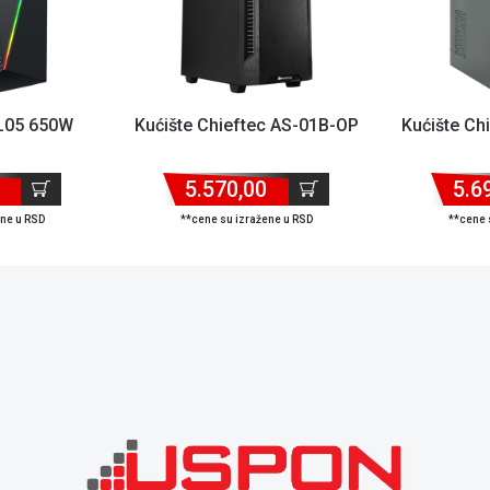
 L05 650W
Kućište Chieftec AS-01B-OP
Kućište Ch
5.570,00
5.6
ene u RSD
**cene su izražene u RSD
**cene 