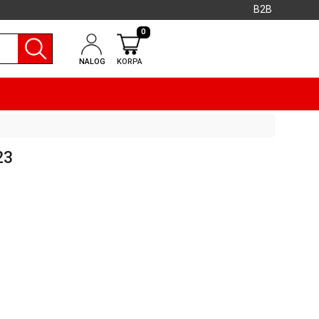
B2B
0
NALOG
KORPA
23