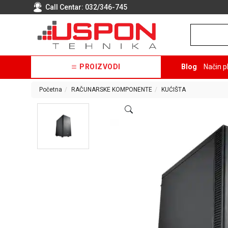
Call Centar:
032/346-745
PROIZVODI
Blog
Način p
Početna
RAČUNARSKE KOMPONENTE
KUĆIŠTA