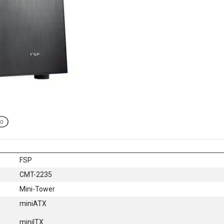
0
FSP
CMT-2235
Mini-Tower
miniATX
miniITX