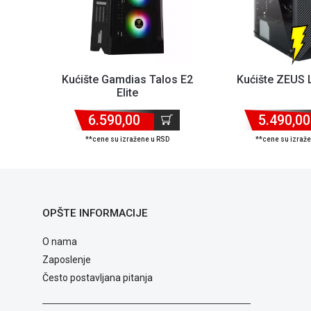
Kućište Gamdias Talos E2
Kućište ZEUS
Elite
6.590,00
5.490,00
**cene su izražene u RSD
**cene su izraž
OPŠTE INFORMACIJE
O nama
Zaposlenje
Često postavljana pitanja