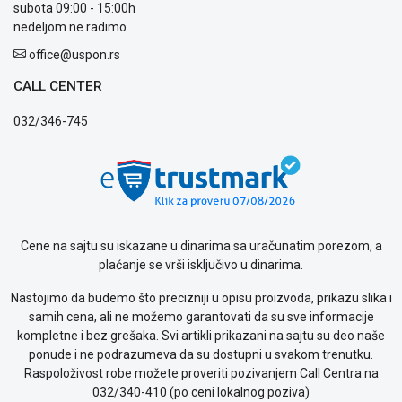
Politika
subota 09:00 - 15:00h
privatnosti
nedeljom ne radimo
Politika
office@uspon.rs
o
kolačićima
CALL CENTER
Provera
garancije
032/346-745
OUTLET
Kontakt
WEB
KREDIT
Cene na sajtu su iskazane u dinarima sa uračunatim porezom, a
plaćanje se vrši isključivo u dinarima.
Nastojimo da budemo što precizniji u opisu proizvoda, prikazu slika i
samih cena, ali ne možemo garantovati da su sve informacije
kompletne i bez grešaka. Svi artikli prikazani na sajtu su deo naše
ponude i ne podrazumeva da su dostupni u svakom trenutku.
Raspoloživost robe možete proveriti pozivanjem Call Centra na
032/340-410 (po ceni lokalnog poziva)