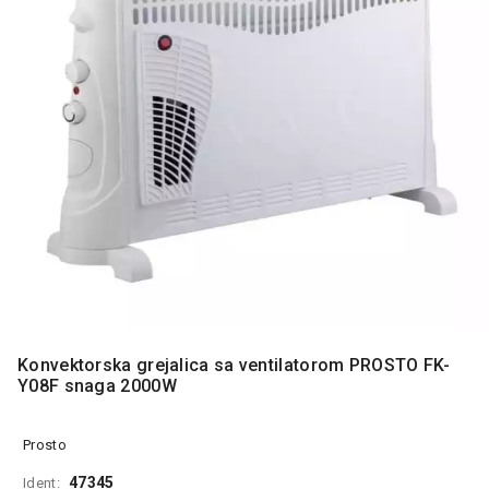
MONITORI
I
DODATNA
OPREMA
MOBILNI I
FIKSNI
TELEFONI
MALI
KUĆNI
APARATI
NEGA
LICA I
TELA
Konvektorska grejalica sa ventilatorom PROSTO FK-
RAČUNARSKE
Y08F snaga 2000W
KOMPONENTE
RAČUNARSKE
Prosto
PERIFERIJE
47345
Ident: