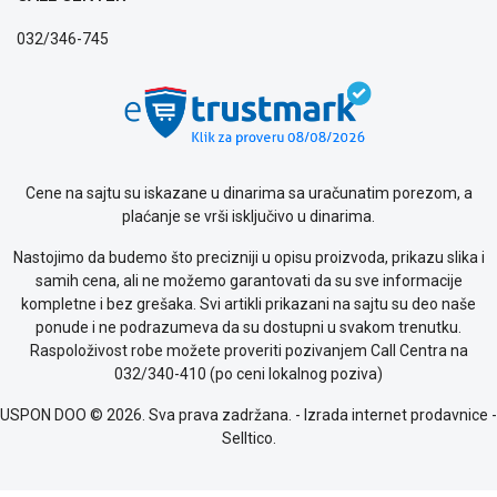
privatnosti
Politika
032/346-745
o
kolačićima
Provera
garancije
OUTLET
Kontakt
Cene na sajtu su iskazane u dinarima sa uračunatim porezom, a
WEB
plaćanje se vrši isključivo u dinarima.
KREDIT
Nastojimo da budemo što precizniji u opisu proizvoda, prikazu slika i
samih cena, ali ne možemo garantovati da su sve informacije
kompletne i bez grešaka. Svi artikli prikazani na sajtu su deo naše
ponude i ne podrazumeva da su dostupni u svakom trenutku.
Raspoloživost robe možete proveriti pozivanjem Call Centra na
032/340-410 (po ceni lokalnog poziva)
USPON DOO © 2026. Sva prava zadržana. -
Izrada internet prodavnice
-
Selltico.