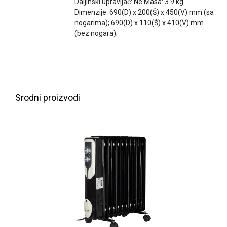
Daljinski upravljač: Ne Masa: 3.9 kg
NADZOR I
Dimenzije: 690(D) x 200(Š) x 450(V) mm (sa
SIGURNOSNA
nogarima); 690(D) x 110(Š) x 410(V) mm
OPREMA
(bez nogara);
SOFTWARE
KABLOVI I
ADAPTERI
KANCELARIJSKI
Srodni proizvodi
MATERIJAL
SVE
ZA
KUĆU
ŠKOLSKI
PRIBOR
BICIKLE
I
FITNES