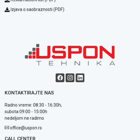
Izjava o saobraznosti (PDF)
Blog
Način
plaćanja
Isporuka
Podrška
Opšti
uslovi
poslovanja
KONTAKTIRAJTE NAS
Saobraznost
i
Radno vreme: 08:30 - 16:30h,
reklamacije
subota 09:00 - 15:00h
Usluge
nedeljom ne radimo
prijava
office@uspon.rs
kvara
Politika
CALL CENTER