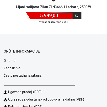
ALAT I
Uljani radijator Zilan ZLN3666 11 rebara, 2500 W
BAŠTA
5.999,00
OUTLET
**cene su izražene u RSD
KRIPTO
IGRAČKE
OPŠTE INFORMACIJE
O nama
Zaposlenje
Često postavljana pitanja
Ugovor o prodaji (PDF)
Obrazac za odustanak od ugovora na daljinu (PDF)
Reklamacioni list (PDF)