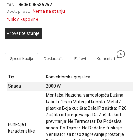
8606006536257
EAN:
GAMING
Nema na stanju
Dostupnost:
EELEKTRO
*uslovi kupovine
ZAŠTITA
Proverite stanje
SOLARNI
SISTEMI
0
MREŽNA
Specifikacija
Deklaracija
Fajlovi
Komentari
OPREMA
ŠTAMPAČI,
Tip
Konvektorska grejalica
SKENERI I
Snaga
2000 W
FOTOKOPIRI
Montaža: Nazidna, samostojeća Dužina
FOTOAPARATI
kabela: 1.6 m Materijal kućišta: Metal /
I KAMERE
plastika Boja kućišta: Bela IP zaštita: IP20
Zaštita od pregrevanja: Da Zaštita kod
GPS
prevrtanja: Ne Termostat: Da Podesiva
NAVIGACIJE
Funkcije i
snaga: Da Tajmer: Ne Dodatne funkcije:
karakteristike
Ventilator za brzo zagrevanje prostorije
VIDEO