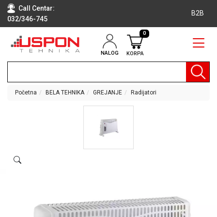
Call Centar:
B2B
032/346-745
0
NALOG
KORPA
RAČUNARI
BELA
TEHNIKA
Početna
BELA TEHNIKA
GREJANJE
Radijatori
KLIME I
DODATNA
OPREMA
TV,
AUDIO,
VIDEO
LAPTOP I
TABLET
RAČUNARI