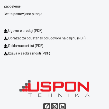
Blog
Zaposlenje
Način
Često postavljana pitanja
plaćanja
Isporuka
Podrška
Ugovor o prodaji (PDF)
Opšti
uslovi
Obrazac za odustanak od ugovora na daljinu (PDF)
poslovanja
Reklamacioni list (PDF)
Saobraznost
i
Izjava o saobraznosti (PDF)
reklamacije
Usluge
prijava
kvara
Politika
privatnosti
Politika
o
kolačićima
Provera
garancije