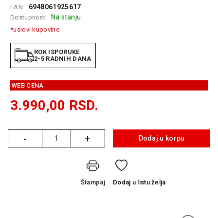
6948061925617
EAN:
GAMING
Na stanju
Dostupnost:
EELEKTRO
*uslovi kupovine
ZAŠTITA
ROK ISPORUKE
SOLARNI
2-5 RADNIH DANA
SISTEMI
WEB CENA
MREŽNA
OPREMA
3.990,00
RSD.
ŠTAMPAČI,
SKENERI I
FOTOKOPIRI
-
+
Dodaj u korpu
Količina
FOTOAPARATI
I KAMERE
Štampaj
Dodaj
u listu želja
GPS
NAVIGACIJE
VIDEO