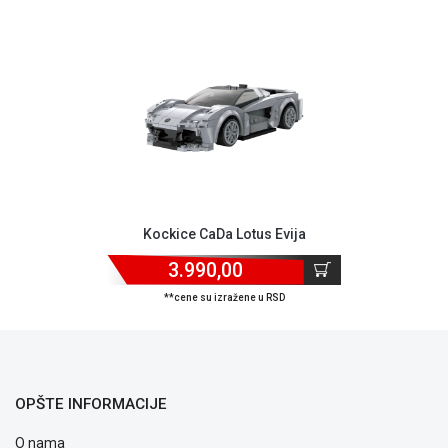
Kockice CaDa Lotus Evija
3.990,00
**cene su izražene u RSD
OPŠTE INFORMACIJE
O nama