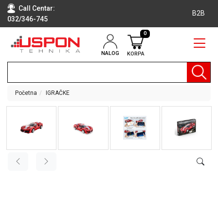
Call Centar:
B2B
032/346-745
0
NALOG
KORPA
RAČUNARI
BELA
TEHNIKA
Početna
IGRAČKE
KLIME I
DODATNA
OPREMA
TV,
AUDIO,
VIDEO
LAPTOP I
TABLET
RAČUNARI