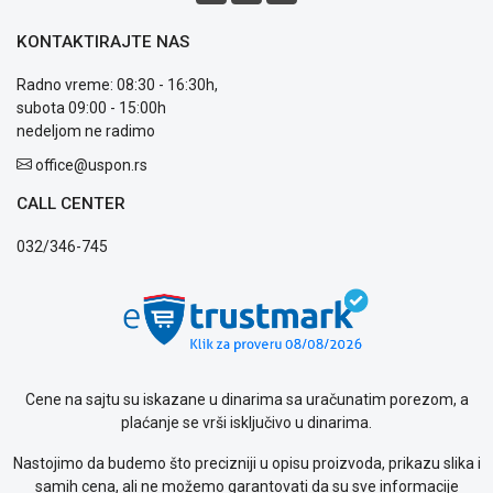
OUTLET
KONTAKTIRAJTE NAS
Kontakt
WEB
Radno vreme: 08:30 - 16:30h,
KREDIT
subota 09:00 - 15:00h
nedeljom ne radimo
office@uspon.rs
CALL CENTER
032/346-745
Cene na sajtu su iskazane u dinarima sa uračunatim porezom, a
plaćanje se vrši isključivo u dinarima.
Nastojimo da budemo što precizniji u opisu proizvoda, prikazu slika i
samih cena, ali ne možemo garantovati da su sve informacije