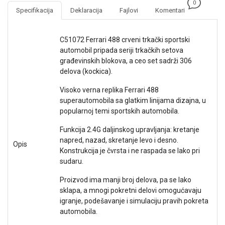
0
NADZOR I
Specifikacija
Deklaracija
Fajlovi
Komentari
SIGURNOSNA
OPREMA
C51072 Ferrari 488 crveni trkački sportski
SOFTWARE
automobil pripada seriji trkačkih setova
građevinskih blokova, a ceo set sadrži 306
KABLOVI I
delova (kockica).
ADAPTERI
Visoko verna replika Ferrari 488
KANCELARIJSKI
superautomobila sa glatkim linijama dizajna, u
MATERIJAL
popularnoj temi sportskih automobila.
SVE
Funkcija 2.4G daljinskog upravljanja: kretanje
ZA
napred, nazad, skretanje levo i desno.
Opis
KUĆU
Konstrukcija je čvrsta i ne raspada se lako pri
sudaru.
ŠKOLSKI
PRIBOR
Proizvod ima manji broj delova, pa se lako
sklapa, a mnogi pokretni delovi omogućavaju
BICIKLE
igranje, podešavanje i simulaciju pravih pokreta
I
automobila.
FITNES