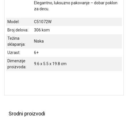
Elegantno, luksuzno pakovanje – dobar poklon
ALAT I
za decu.
BAŠTA
Model:
C51072W
OUTLET
Broj delova:
306 kom
KRIPTO
Težina
Niska
sklapanja:
IGRAČKE
Uzrast:
6+
Dimenzije
9.6 x 5.5 x 19.8 cm
proizvoda:
Srodni proizvodi