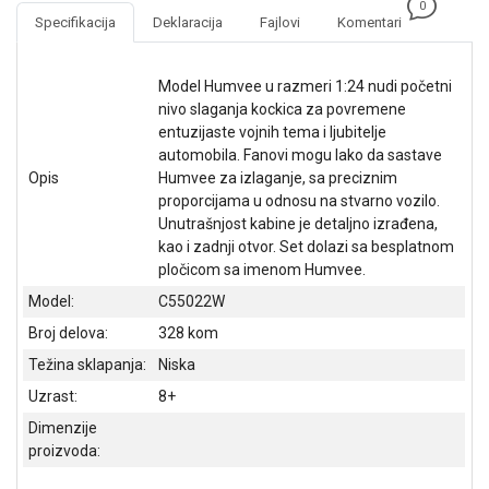
0
NADZOR I
Specifikacija
Deklaracija
Fajlovi
Komentari
SIGURNOSNA
OPREMA
Model Humvee u razmeri 1:24 nudi početni
SOFTWARE
nivo slaganja kockica za povremene
entuzijaste vojnih tema i ljubitelje
KABLOVI I
automobila. Fanovi mogu lako da sastave
ADAPTERI
Opis
Humvee za izlaganje, sa preciznim
proporcijama u odnosu na stvarno vozilo.
KANCELARIJSKI
Unutrašnjost kabine je detaljno izrađena,
MATERIJAL
kao i zadnji otvor. Set dolazi sa besplatnom
pločicom sa imenom Humvee.
SVE
ZA
Model:
C55022W
KUĆU
Broj delova:
328 kom
ŠKOLSKI
Težina sklapanja:
Niska
PRIBOR
Uzrast:
8+
BICIKLE
Dimenzije
I
proizvoda:
FITNES