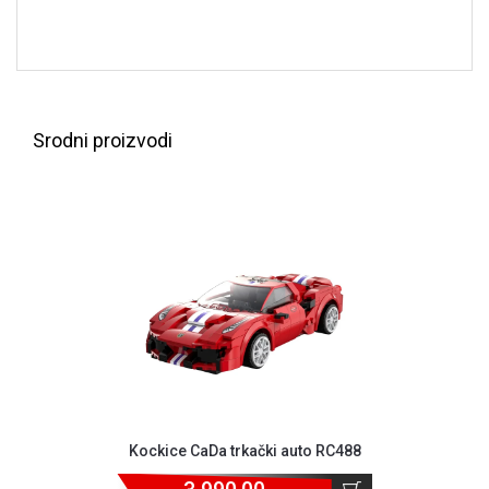
ALAT I
BAŠTA
OUTLET
KRIPTO
Srodni proizvodi
IGRAČKE
Kockice CaDa trkački auto RC488