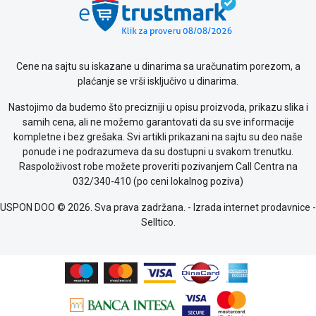
Cene na sajtu su iskazane u dinarima sa uračunatim porezom, a
plaćanje se vrši isključivo u dinarima.
Nastojimo da budemo što precizniji u opisu proizvoda, prikazu slika i
samih cena, ali ne možemo garantovati da su sve informacije
kompletne i bez grešaka. Svi artikli prikazani na sajtu su deo naše
ponude i ne podrazumeva da su dostupni u svakom trenutku.
Raspoloživost robe možete proveriti pozivanjem Call Centra na
032/340-410 (po ceni lokalnog poziva)
USPON DOO © 2026. Sva prava zadržana. -
Izrada internet prodavnice
-
Selltico.