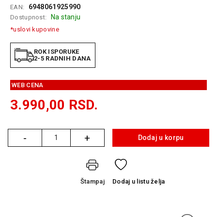
6948061925990
EAN:
GAMING
Na stanju
Dostupnost:
EELEKTRO
*uslovi kupovine
ZAŠTITA
ROK ISPORUKE
SOLARNI
2-5 RADNIH DANA
SISTEMI
WEB CENA
MREŽNA
OPREMA
3.990,00
RSD.
ŠTAMPAČI,
SKENERI I
FOTOKOPIRI
-
+
Dodaj u korpu
Količina
FOTOAPARATI
I KAMERE
Štampaj
Dodaj
u listu želja
GPS
NAVIGACIJE
VIDEO