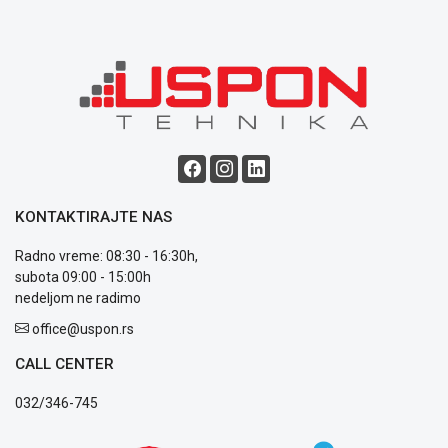
uslovi
poslovanja
Saobraznost
i
reklamacije
Usluge
prijava
kvara
Politika
privatnosti
KONTAKTIRAJTE NAS
Politika
o
Radno vreme: 08:30 - 16:30h,
kolačićima
subota 09:00 - 15:00h
Provera
nedeljom ne radimo
garancije
OUTLET
office@uspon.rs
Kontakt
CALL CENTER
WEB
KREDIT
032/346-745