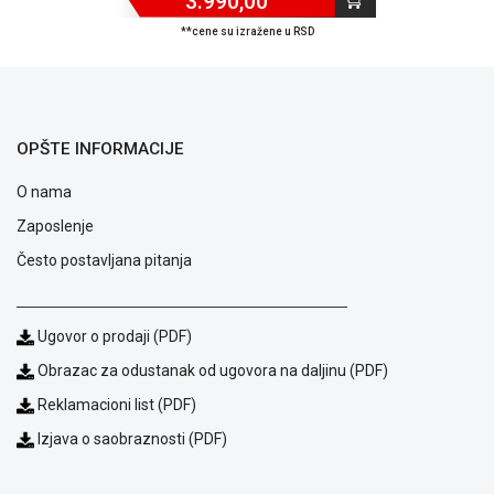
3.990,00
**cene su izražene u RSD
OPŠTE INFORMACIJE
O nama
Zaposlenje
Često postavljana pitanja
Ugovor o prodaji (PDF)
Blog
Obrazac za odustanak od ugovora na daljinu (PDF)
Način
Reklamacioni list (PDF)
plaćanja
Isporuka
Izjava o saobraznosti (PDF)
Podrška
Opšti