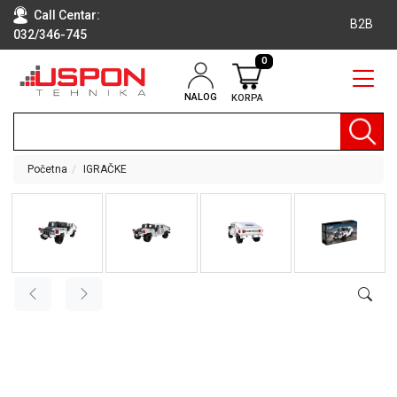
Call Centar:
B2B
032/346-745
0
NALOG
KORPA
RAČUNARI
BELA
TEHNIKA
Početna
IGRAČKE
KLIME I
DODATNA
OPREMA
TV,
AUDIO,
VIDEO
LAPTOP I
TABLET
RAČUNARI