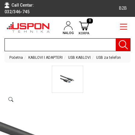
Call Centar:
B2B
032/346-745
0
NALOG
KORPA
RAČUNARI
BELA
TEHNIKA
Početna
KABLOVI I ADAPTERI
USB KABLOVI
USB za telefon
KLIME I
DODATNA
OPREMA
TV,
AUDIO,
VIDEO
LAPTOP I
TABLET
RAČUNARI