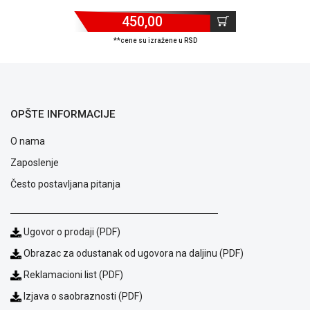
ALAT I
450,00
BAŠTA
**cene su izražene u RSD
OUTLET
KRIPTO
IGRAČKE
OPŠTE INFORMACIJE
O nama
Zaposlenje
Često postavljana pitanja
Ugovor o prodaji (PDF)
Obrazac za odustanak od ugovora na daljinu (PDF)
Reklamacioni list (PDF)
Izjava o saobraznosti (PDF)