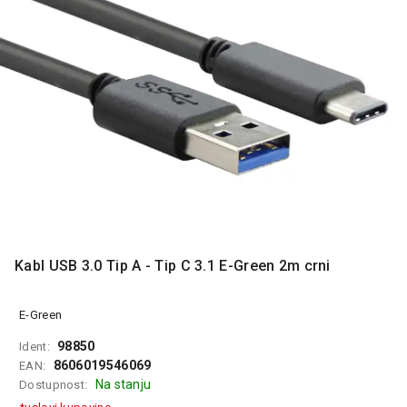
MONITORI
I
DODATNA
OPREMA
MOBILNI I
FIKSNI
TELEFONI
MALI
KUĆNI
APARATI
NEGA
LICA I
Kabl USB 3.0 Tip A - Tip C 3.1 E-Green 2m crni
TELA
RAČUNARSKE
E-Green
KOMPONENTE
98850
Ident:
8606019546069
EAN:
RAČUNARSKE
Na stanju
Dostupnost:
PERIFERIJE