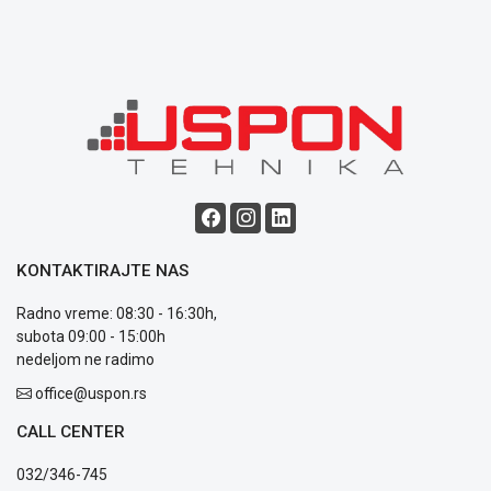
Blog
Način
plaćanja
Isporuka
Podrška
Opšti
KONTAKTIRAJTE NAS
uslovi
poslovanja
Radno vreme: 08:30 - 16:30h,
Saobraznost
subota 09:00 - 15:00h
i
nedeljom ne radimo
reklamacije
Usluge
office@uspon.rs
prijava
CALL CENTER
kvara
Politika
032/346-745
privatnosti