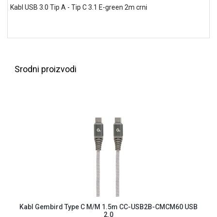
NADZOR I
Kabl USB 3.0 Tip A - Tip C 3.1 E-green 2m crni
SIGURNOSNA
OPREMA
SOFTWARE
KABLOVI I
Srodni proizvodi
ADAPTERI
KANCELARIJSKI
MATERIJAL
SVE
ZA
KUĆU
ŠKOLSKI
PRIBOR
BICIKLE
I
Kabl Gembird Type C M/M 1.5m CC-USB2B-CMCM60 USB
FITNES
2.0