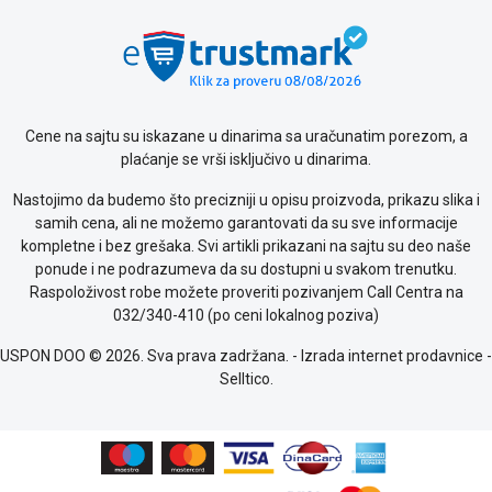
Politika
o
kolačićima
Provera
garancije
OUTLET
Cene na sajtu su iskazane u dinarima sa uračunatim porezom, a
Kontakt
plaćanje se vrši isključivo u dinarima.
WEB
KREDIT
Nastojimo da budemo što precizniji u opisu proizvoda, prikazu slika i
samih cena, ali ne možemo garantovati da su sve informacije
kompletne i bez grešaka. Svi artikli prikazani na sajtu su deo naše
ponude i ne podrazumeva da su dostupni u svakom trenutku.
Raspoloživost robe možete proveriti pozivanjem Call Centra na
032/340-410 (po ceni lokalnog poziva)
USPON DOO © 2026. Sva prava zadržana. -
Izrada internet prodavnice
-
Selltico.