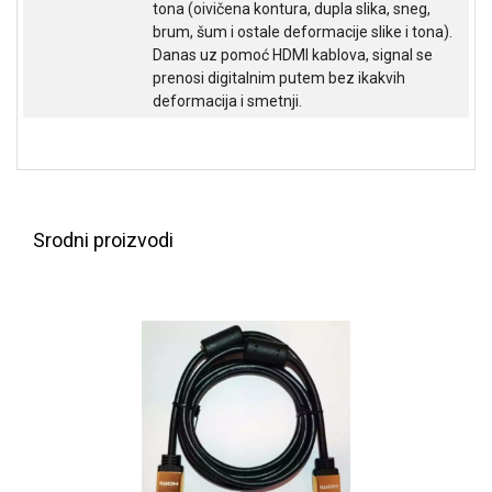
tona (oivičena kontura, dupla slika, sneg,
NADZOR I
SIGURNOSNA
brum, šum i ostale deformacije slike i tona).
OPREMA
Danas uz pomoć HDMI kablova, signal se
prenosi digitalnim putem bez ikakvih
SOFTWARE
deformacija i smetnji.
KABLOVI I
ADAPTERI
KANCELARIJSKI
MATERIJAL
Srodni proizvodi
SVE
ZA
KUĆU
ŠKOLSKI
PRIBOR
BICIKLE
I
FITNES