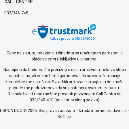
CALL CENTER
privatnosti
Politika
032/346-745
o
kolačićima
Provera
garancije
OUTLET
Kontakt
Cene na sajtu su iskazane u dinarima sa uračunatim porezom, a
WEB
plaćanje se vrši isključivo u dinarima.
KREDIT
Nastojimo da budemo što precizniji u opisu proizvoda, prikazu slika i
samih cena, ali ne možemo garantovati da su sve informacije
kompletne i bez grešaka. Svi artikli prikazani na sajtu su deo naše
ponude i ne podrazumeva da su dostupni u svakom trenutku.
Raspoloživost robe možete proveriti pozivanjem Call Centra na
032/340-410 (po ceni lokalnog poziva)
USPON DOO © 2026. Sva prava zadržana. -
Izrada internet prodavnice
-
Selltico.