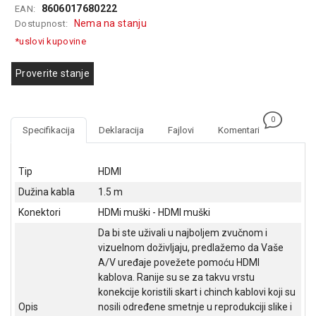
8606017680222
EAN:
GAMING
Nema na stanju
Dostupnost:
EELEKTRO
*uslovi kupovine
ZAŠTITA
Proverite stanje
SOLARNI
SISTEMI
0
MREŽNA
Specifikacija
Deklaracija
Fajlovi
Komentari
OPREMA
ŠTAMPAČI,
Tip
HDMI
SKENERI I
Dužina kabla
1.5 m
FOTOKOPIRI
Konektori
HDMi muški - HDMI muški
FOTOAPARATI
Da bi ste uživali u najboljem zvučnom i
I KAMERE
vizuelnom doživljaju, predlažemo da Vaše
A/V uređaje povežete pomoću HDMI
GPS
kablova. Ranije su se za takvu vrstu
NAVIGACIJE
konekcije koristili skart i chinch kablovi koji su
Opis
nosili određene smetnje u reprodukciji slike i
VIDEO