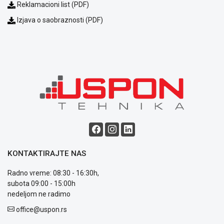
Reklamacioni list (PDF)
Izjava o saobraznosti (PDF)
Blog
Način
plaćanja
Isporuka
Podrška
Opšti
uslovi
poslovanja
KONTAKTIRAJTE NAS
Saobraznost
i
Radno vreme: 08:30 - 16:30h,
reklamacije
subota 09:00 - 15:00h
Usluge
nedeljom ne radimo
prijava
office@uspon.rs
kvara
Politika