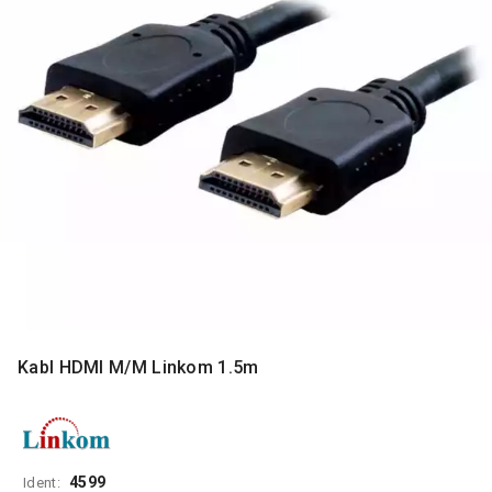
MONITORI
I
DODATNA
OPREMA
MOBILNI I
FIKSNI
TELEFONI
MALI
KUĆNI
APARATI
NEGA
LICA I
TELA
Kabl HDMI M/M Linkom 1.5m
RAČUNARSKE
KOMPONENTE
RAČUNARSKE
PERIFERIJE
4599
Ident: