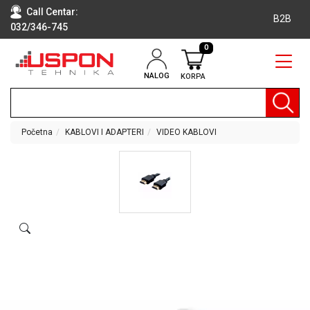
Call Centar:
B2B
032/346-745
0
NALOG
KORPA
RAČUNARI
BELA
TEHNIKA
Početna
KABLOVI I ADAPTERI
VIDEO KABLOVI
KLIME I
DODATNA
OPREMA
TV,
AUDIO,
VIDEO
LAPTOP I
TABLET
RAČUNARI