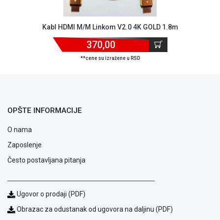
ALAT I
BAŠTA
Kabl HDMI M/M Linkom V2.0 4K GOLD 1.8m
OUTLET
370,00
KRIPTO
**cene su izražene u RSD
IGRAČKE
OPŠTE INFORMACIJE
O nama
Zaposlenje
Često postavljana pitanja
Ugovor o prodaji (PDF)
Obrazac za odustanak od ugovora na daljinu (PDF)