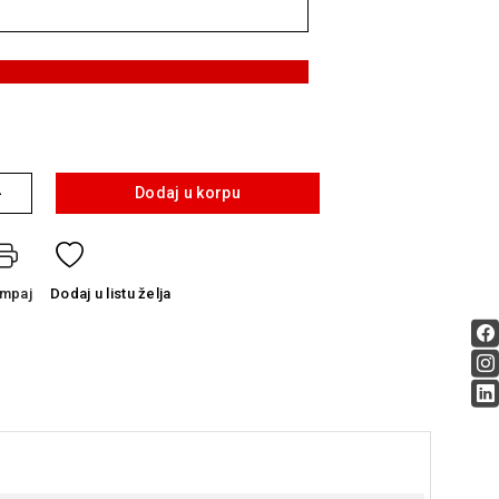
+
Dodaj u korpu
ampaj
Dodaj
u listu želja