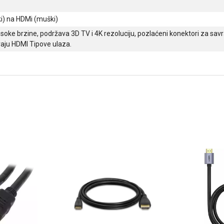
i) na HDMi (muški)
soke brzine, podržava 3D TV i 4K rezoluciju, pozlaćeni konektori za savrš
vaju HDMI Tipove ulaza.