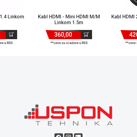
1.4 Linkom
Kabl HDMI - Mini HDMI M/M
Kabl HDMI 
Linkom 1.5m
360,00
42
ene u RSD
**cene su izražene u RSD
**cene 