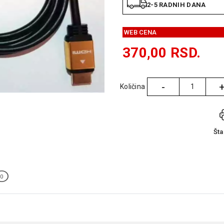
2-5 RADNIH DANA
WEB CENA
370,00
RSD.
-
Količina
Količina
Št
0