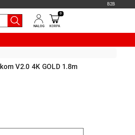
B2B
0
NALOG
KORPA
nkom V2.0 4K GOLD 1.8m