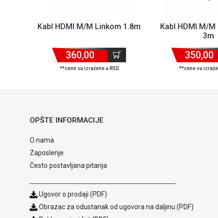
Kabl HDMI M/M Linkom 1.8m
Kabl HDMI M/M 
3m
360,00
350,00
**cene su izražene u RSD
**cene su izraž
OPŠTE INFORMACIJE
O nama
Zaposlenje
Često postavljana pitanja
Ugovor o prodaji (PDF)
Obrazac za odustanak od ugovora na daljinu (PDF)