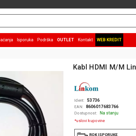
laćanja
Isporuka
Podrška
OUTLET
Kontakt
WEB KREDIT
Kabl HDMI M/M Li
53736
Ident:
8606017683766
EAN:
Na stanju
Dostupnost:
*uslovi kupovine
ROK ISPORUKE