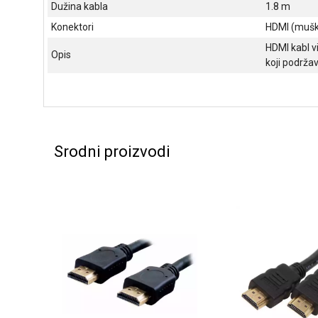
Dužina kabla
1.8 m
Konektori
HDMI (mušk
HDMI kabl vi
Opis
koji podrža
Srodni proizvodi