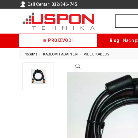
Call Centar:
032/346-745
PROIZVODI
Blog
Način p
Početna
KABLOVI I ADAPTERI
VIDEO KABLOVI