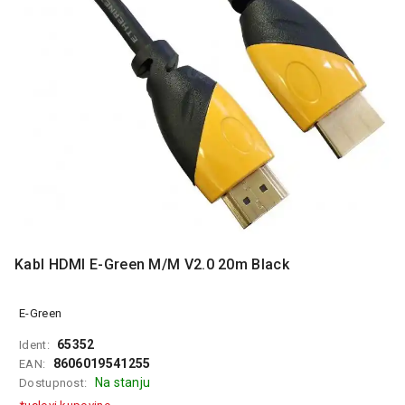
MONITORI
I
DODATNA
OPREMA
MOBILNI I
FIKSNI
TELEFONI
MALI
KUĆNI
APARATI
NEGA
LICA I
Kabl HDMI E-Green M/M V2.0 20m Black
TELA
RAČUNARSKE
E-Green
KOMPONENTE
65352
Ident:
8606019541255
EAN:
RAČUNARSKE
Na stanju
Dostupnost:
PERIFERIJE