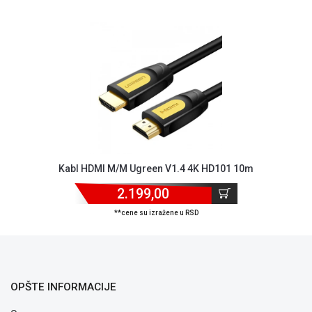
ALAT I
BAŠTA
OUTLET
KRIPTO
IGRAČKE
Kabl HDMI M/M Ugreen V1.4 4K HD101 10m
2.199,00
**cene su izražene u RSD
OPŠTE INFORMACIJE