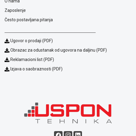
O nama
Zaposlenje
Često postavljana pitanja
Ugovor o prodaji (PDF)
Obrazac za odustanak od ugovora na daljinu (PDF)
Reklamacioni list (PDF)
Izjava o saobraznosti (PDF)
Blog
Način
plaćanja
Isporuka
Podrška
Opšti
uslovi
poslovanja
Saobraznost
i