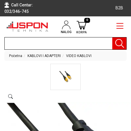
Call Centar:
B2B
032/346-745
0
NALOG
KORPA
RAČUNARI
BELA
TEHNIKA
Početna
KABLOVI I ADAPTERI
VIDEO KABLOVI
KLIME I
DODATNA
OPREMA
TV,
AUDIO,
VIDEO
LAPTOP I
TABLET
RAČUNARI