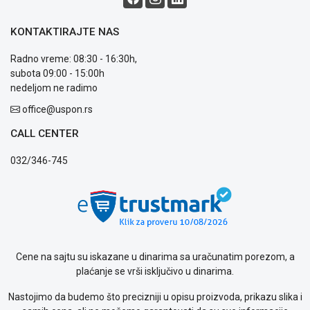
reklamacije
Usluge
KONTAKTIRAJTE NAS
prijava
kvara
Radno vreme: 08:30 - 16:30h,
Politika
subota 09:00 - 15:00h
privatnosti
nedeljom ne radimo
Politika
o
office@uspon.rs
kolačićima
CALL CENTER
Provera
garancije
032/346-745
OUTLET
Kontakt
WEB
KREDIT
Cene na sajtu su iskazane u dinarima sa uračunatim porezom, a
plaćanje se vrši isključivo u dinarima.
Nastojimo da budemo što precizniji u opisu proizvoda, prikazu slika i