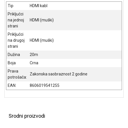
NADZOR I
Tip
HDMI kabl
SIGURNOSNA
OPREMA
Priključci
na jednoj
HDMI (muški)
SOFTWARE
strani
Priključci
KABLOVI I
na drugoj
HDMI (muški)
ADAPTERI
strani
KANCELARIJSKI
Dužina
20m
MATERIJAL
Boja
Crna
SVE
Prava
Zakonska saobraznost 2 godine
ZA
potrošača:
KUĆU
EAN:
8606019541255
ŠKOLSKI
PRIBOR
BICIKLE
Srodni proizvodi
I
FITNES