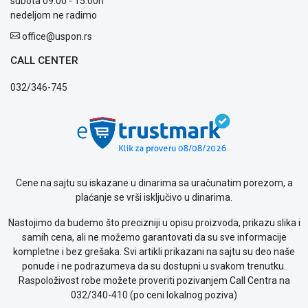
subota 09:00 - 15:00h
kvara
nedeljom ne radimo
Politika
office@uspon.rs
privatnosti
Politika
CALL CENTER
o
kolačićima
032/346-745
Provera
garancije
OUTLET
Kontakt
WEB
KREDIT
Cene na sajtu su iskazane u dinarima sa uračunatim porezom, a
plaćanje se vrši isključivo u dinarima.
Nastojimo da budemo što precizniji u opisu proizvoda, prikazu slika i
samih cena, ali ne možemo garantovati da su sve informacije
kompletne i bez grešaka. Svi artikli prikazani na sajtu su deo naše
ponude i ne podrazumeva da su dostupni u svakom trenutku.
Raspoloživost robe možete proveriti pozivanjem Call Centra na
032/340-410 (po ceni lokalnog poziva)