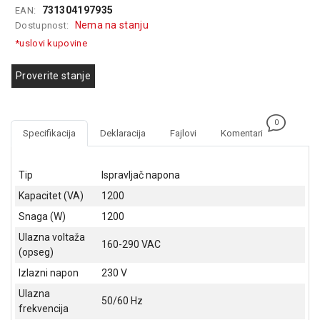
731304197935
EAN:
GAMING
Nema na stanju
Dostupnost:
EELEKTRO
*uslovi kupovine
ZAŠTITA
Proverite stanje
SOLARNI
SISTEMI
0
MREŽNA
Specifikacija
Deklaracija
Fajlovi
Komentari
OPREMA
ŠTAMPAČI,
Tip
Ispravljač napona
SKENERI I
Kapacitet (VA)
1200
FOTOKOPIRI
Snaga (W)
1200
FOTOAPARATI
Ulazna voltaža
I KAMERE
160-290 VAC
(opseg)
GPS
Izlazni napon
230 V
NAVIGACIJE
Ulazna
50/60 Hz
frekvencija
VIDEO