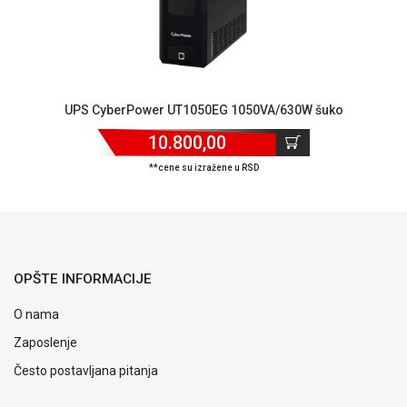
ALAT I
BAŠTA
OUTLET
KRIPTO
UPS CyberPower UT1050EG 1050VA/630W šuko
10.800,00
IGRAČKE
**cene su izražene u RSD
OPŠTE INFORMACIJE
O nama
Zaposlenje
Često postavljana pitanja