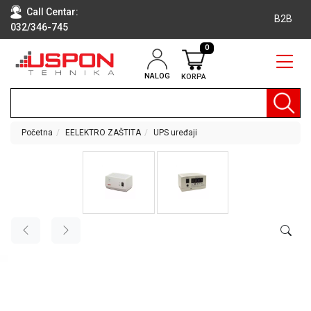
Call Centar:
B2B
032/346-745
0
NALOG
KORPA
RAČUNARI
BELA
TEHNIKA
Početna
EELEKTRO ZAŠTITA
UPS uređaji
KLIME I
DODATNA
OPREMA
TV,
AUDIO,
VIDEO
LAPTOP I
TABLET
RAČUNARI