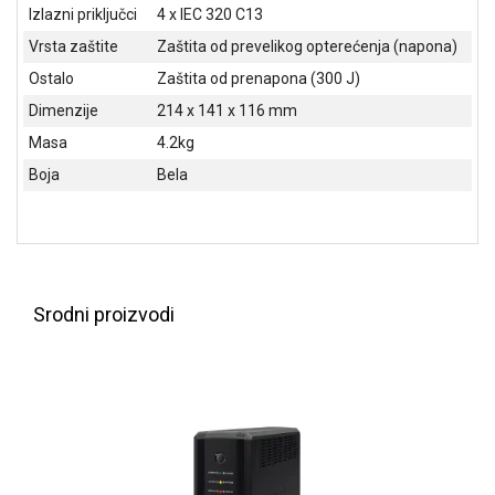
NADZOR I
Izlazni priključci
4 x IEC 320 C13
SIGURNOSNA
Vrsta zaštite
Zaštita od prevelikog opterećenja (napona)
OPREMA
Ostalo
Zaštita od prenapona (300 J)
SOFTWARE
Dimenzije
214 x 141 x 116 mm
KABLOVI I
Masa
4.2kg
ADAPTERI
Boja
Bela
KANCELARIJSKI
MATERIJAL
SVE
ZA
Srodni proizvodi
KUĆU
ŠKOLSKI
PRIBOR
BICIKLE
I
FITNES