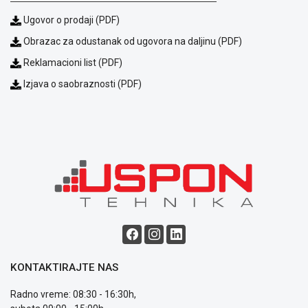
Ugovor o prodaji (PDF)
Obrazac za odustanak od ugovora na daljinu (PDF)
Reklamacioni list (PDF)
Izjava o saobraznosti (PDF)
Blog
Način
plaćanja
Isporuka
Podrška
Opšti
uslovi
poslovanja
Saobraznost
i
KONTAKTIRAJTE NAS
reklamacije
Usluge
Radno vreme: 08:30 - 16:30h,
prijava