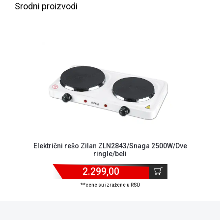
Srodni proizvodi
ALAT I
BAŠTA
OUTLET
KRIPTO
IGRAČKE
Električni rešo Zilan ZLN2843/Snaga 2500W/Dve
ringle/beli
2.299,00
**cene su izražene u RSD