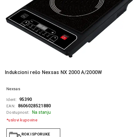
MONITORI
I
DODATNA
OPREMA
MOBILNI I
FIKSNI
TELEFONI
MALI
KUĆNI
APARATI
Indukcioni rešo Nexsas NX 2000 A/2000W
NEGA
LICA I
Nexsas
TELA
95390
Ident:
RAČUNARSKE
8606028521880
EAN:
KOMPONENTE
Na stanju
Dostupnost:
*uslovi kupovine
RAČUNARSKE
PERIFERIJE
ROK ISPORUKE