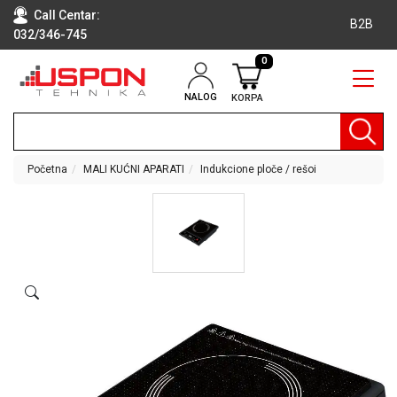
Call Centar:
B2B
032/346-745
0
NALOG
KORPA
RAČUNARI
BELA
TEHNIKA
Početna
MALI KUĆNI APARATI
Indukcione ploče / rešoi
KLIME I
DODATNA
OPREMA
TV,
AUDIO,
VIDEO
LAPTOP I
TABLET
RAČUNARI