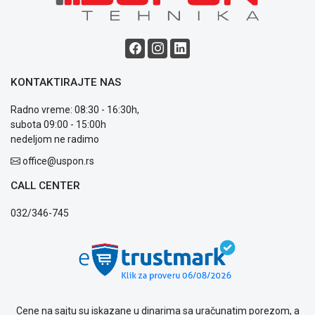
Saobraznost
i
reklamacije
Usluge
prijava
kvara
KONTAKTIRAJTE NAS
Politika
privatnosti
Radno vreme: 08:30 - 16:30h,
Politika
subota 09:00 - 15:00h
o
nedeljom ne radimo
kolačićima
office@uspon.rs
Provera
garancije
CALL CENTER
OUTLET
Kontakt
032/346-745
WEB
KREDIT
Cene na sajtu su iskazane u dinarima sa uračunatim porezom, a