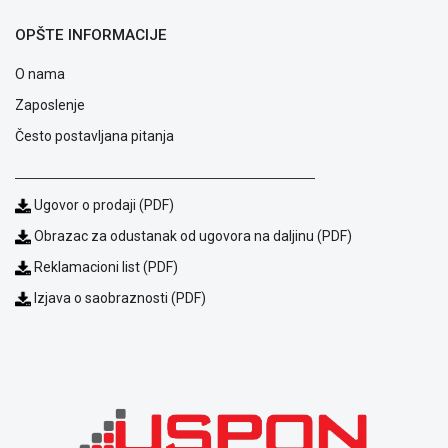
OPŠTE INFORMACIJE
O nama
Zaposlenje
Često postavljana pitanja
Ugovor o prodaji (PDF)
Obrazac za odustanak od ugovora na daljinu (PDF)
Reklamacioni list (PDF)
Blog
Izjava o saobraznosti (PDF)
Način
plaćanja
Isporuka
Podrška
Opšti
uslovi
poslovanja