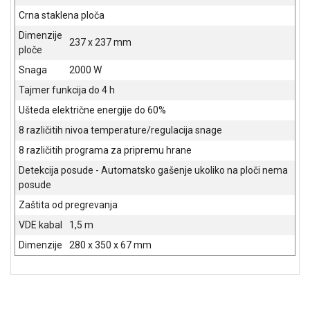
NADZOR I
Crna staklena ploča
SIGURNOSNA
OPREMA
Dimenzije
237 x 237 mm
ploče
SOFTWARE
Snaga
2000 W
KABLOVI I
Tajmer funkcija do 4 h
ADAPTERI
Ušteda električne energije do 60%
8 različitih nivoa temperature/regulacija snage
KANCELARIJSKI
MATERIJAL
8 različitih programa za pripremu hrane
Detekcija posude - Automatsko gašenje ukoliko na ploči nema
SVE
posude
ZA
KUĆU
Zaštita od pregrevanja
VDE kabal
1,5 m
ŠKOLSKI
PRIBOR
Dimenzije
280 x 350 x 67 mm
BICIKLE
I
FITNES