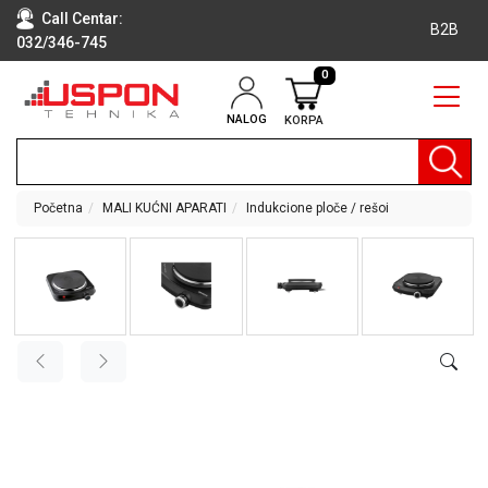
Call Centar:
B2B
032/346-745
0
NALOG
KORPA
RAČUNARI
BELA
TEHNIKA
Početna
MALI KUĆNI APARATI
Indukcione ploče / rešoi
KLIME I
DODATNA
OPREMA
TV,
AUDIO,
VIDEO
LAPTOP I
TABLET
RAČUNARI