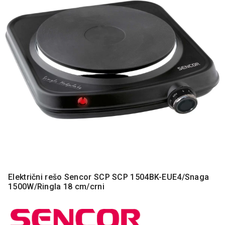
MONITORI
I
DODATNA
OPREMA
MOBILNI I
FIKSNI
TELEFONI
MALI
KUĆNI
APARATI
NEGA
LICA I
TELA
RAČUNARSKE
Električni rešo Sencor SCP SCP 1504BK-EUE4/Snaga
KOMPONENTE
1500W/Ringla 18 cm/crni
RAČUNARSKE
PERIFERIJE