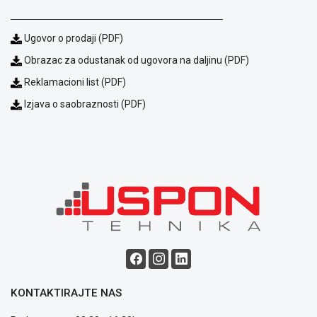
Ugovor o prodaji (PDF)
Obrazac za odustanak od ugovora na daljinu (PDF)
Reklamacioni list (PDF)
Izjava o saobraznosti (PDF)
Blog
Način
plaćanja
Isporuka
Podrška
Opšti
uslovi
poslovanja
Saobraznost
i
KONTAKTIRAJTE NAS
reklamacije
Usluge