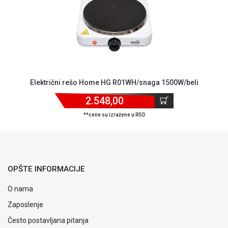
ALAT I
BAŠTA
OUTLET
KRIPTO
IGRAČKE
Električni rešo Home HG R01WH/snaga 1500W/beli
2.548,00
**cene su izražene u RSD
OPŠTE INFORMACIJE
O nama
Zaposlenje
Često postavljana pitanja