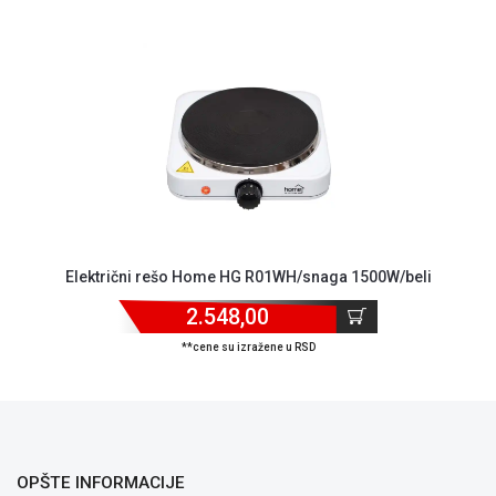
ALAT I
BAŠTA
OUTLET
KRIPTO
IGRAČKE
Električni rešo Home HG R01WH/snaga 1500W/beli
2.548,00
**cene su izražene u RSD
OPŠTE INFORMACIJE