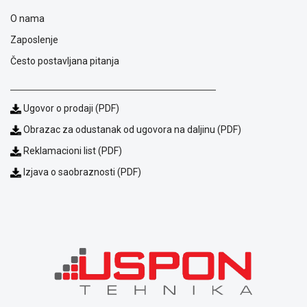
O nama
Zaposlenje
Često postavljana pitanja
Ugovor o prodaji (PDF)
Obrazac za odustanak od ugovora na daljinu (PDF)
Reklamacioni list (PDF)
Izjava o saobraznosti (PDF)
Blog
Način
plaćanja
Isporuka
Podrška
Opšti
uslovi
poslovanja
Saobraznost