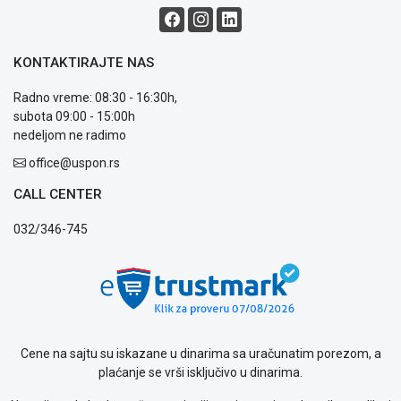
i
reklamacije
Usluge
prijava
KONTAKTIRAJTE NAS
kvara
Politika
Radno vreme: 08:30 - 16:30h,
privatnosti
subota 09:00 - 15:00h
Politika
nedeljom ne radimo
o
office@uspon.rs
kolačićima
Provera
CALL CENTER
garancije
OUTLET
032/346-745
Kontakt
WEB
KREDIT
Cene na sajtu su iskazane u dinarima sa uračunatim porezom, a
plaćanje se vrši isključivo u dinarima.