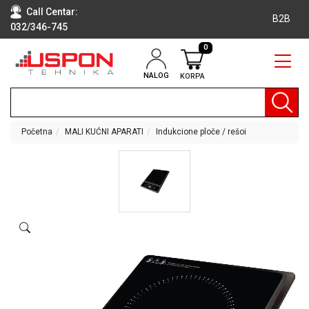
Call Centar:
B2B
032/346-745
0
NALOG
KORPA
RAČUNARI
BELA
TEHNIKA
Početna
MALI KUĆNI APARATI
Indukcione ploče / rešoi
KLIME I
DODATNA
OPREMA
TV,
AUDIO,
VIDEO
LAPTOP I
TABLET
RAČUNARI