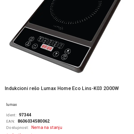
MONITORI
I
DODATNA
OPREMA
MOBILNI I
FIKSNI
TELEFONI
MALI
KUĆNI
APARATI
NEGA
LICA I
Indukcioni rešo Lumax Home Eco Lins-K03 2000W
TELA
RAČUNARSKE
lumax
KOMPONENTE
97344
Ident:
RAČUNARSKE
8606034580062
EAN:
PERIFERIJE
Nema na stanju
Dostupnost: