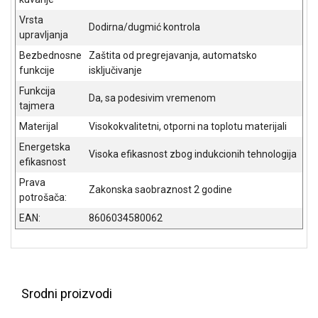
NADZOR I
Vrsta
SIGURNOSNA
Dodirna/dugmić kontrola
OPREMA
upravljanja
Bezbednosne
Zaštita od pregrejavanja, automatsko
SOFTWARE
funkcije
isključivanje
Funkcija
KABLOVI I
Da, sa podesivim vremenom
ADAPTERI
tajmera
Materijal
Visokokvalitetni, otporni na toplotu materijali
KANCELARIJSKI
Energetska
MATERIJAL
Visoka efikasnost zbog indukcionih tehnologija
efikasnost
SVE
Prava
Zakonska saobraznost 2 godine
ZA
potrošača:
KUĆU
EAN:
8606034580062
ŠKOLSKI
PRIBOR
BICIKLE
I
Srodni proizvodi
FITNES