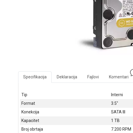
Specifikacija
Deklaracija
Fajlovi
Komentari
Tip
Interni
Format
3.5"
Konekcija
SATA III
Kapacitet
1 TB
Broj obrtaja
7.200 RPM