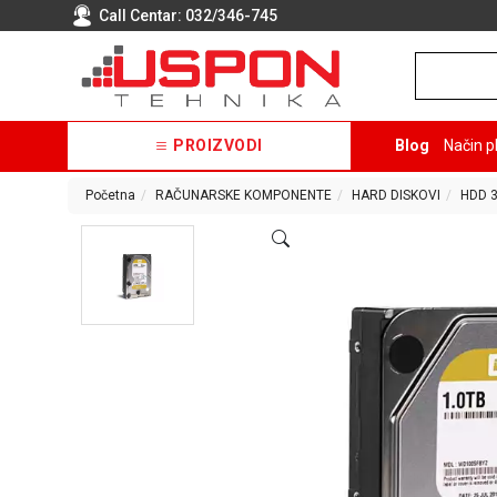
Call Centar:
032/346-745
PROIZVODI
Blog
Način p
Početna
RAČUNARSKE KOMPONENTE
HARD DISKOVI
HDD 3