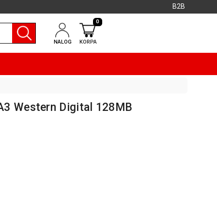
B2B
0
NALOG
KORPA
A3 Western Digital 128MB