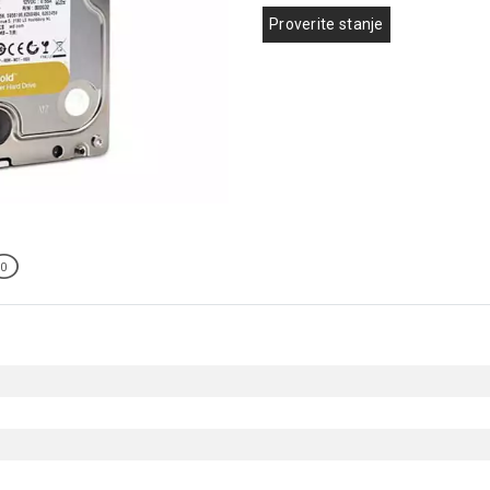
Proverite stanje
0