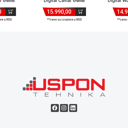
ar 64MB
Digital Caviar 64MB
Digital 
Purple
WD10PURZ Purple
0
15.990,00
14.9
ene u RSD
**cene su izražene u RSD
**cene 