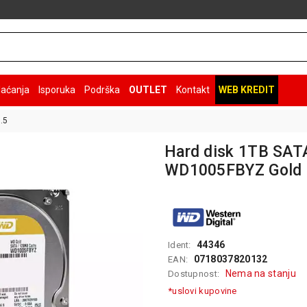
laćanja
Isporuka
Podrška
OUTLET
Kontakt
WEB KREDIT
.5
Hard disk 1TB SAT
WD1005FBYZ Gold
44346
Ident:
0718037820132
EAN:
Nema na stanju
Dostupnost:
*uslovi kupovine