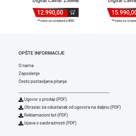
Digital Caviar 256MB
Digital Cavi
WD20EZBX Blue
WD20PURX 
12.990,00
15.990,0
**cene su izražene u RSD
**cene su izraž
OPŠTE INFORMACIJE
O nama
Zaposlenje
Često postavljana pitanja
Ugovor o prodaji (PDF)
Obrazac za odustanak od ugovora na daljinu (PDF)
Reklamacioni list (PDF)
Izjava o saobraznosti (PDF)