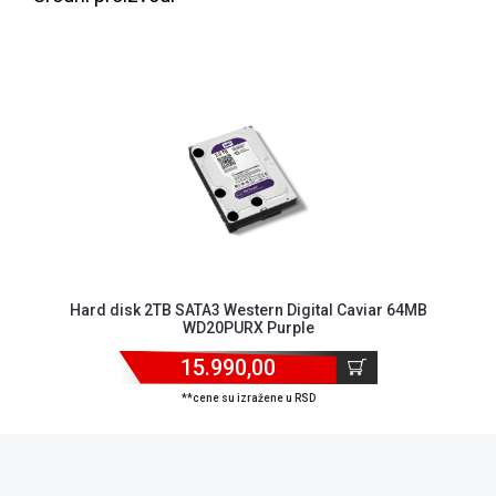
ALAT I
BAŠTA
OUTLET
KRIPTO
IGRAČKE
Hard disk 2TB SATA3 Western Digital Caviar 64MB
WD20PURX Purple
15.990,00
**cene su izražene u RSD