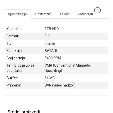
NADZOR I
SIGURNOSNA
0
OPREMA
Specifikacija
Deklaracija
Fajlovi
Komentari
SOFTWARE
Kapacitet:
1TB HDD
KABLOVI I
Format:
3.5"
ADAPTERI
Tip:
Interni
KANCELARIJSKI
Konekcija:
SATA III
MATERIJAL
Broj obrtaja:
5400 RPM
SVE
Tehnologija upisa
CMR (Conventional Magnetic
ZA
podataka:
Recording)
KUĆU
Buffer:
64 MB
ŠKOLSKI
Primena:
DVR (video nadzor)
PRIBOR
BICIKLE
I
FITNES
Srodni proizvodi