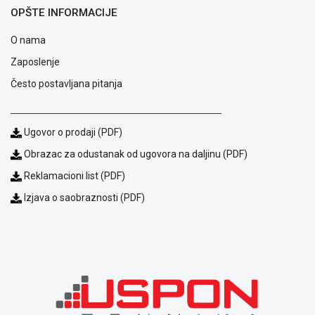
OPŠTE INFORMACIJE
O nama
Zaposlenje
Često postavljana pitanja
Ugovor o prodaji (PDF)
Obrazac za odustanak od ugovora na daljinu (PDF)
Reklamacioni list (PDF)
Blog
Izjava o saobraznosti (PDF)
Način
plaćanja
Isporuka
Podrška
Opšti
uslovi
poslovanja
Saobraznost