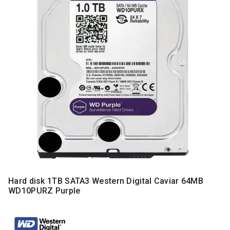
MONITORI
I
DODATNA
OPREMA
MOBILNI I
FIKSNI
TELEFONI
MALI
KUĆNI
APARATI
NEGA
LICA I
TELA
RAČUNARSKE
Hard disk 1TB SATA3 Western Digital Caviar 64MB
KOMPONENTE
WD10PURZ Purple
RAČUNARSKE
PERIFERIJE