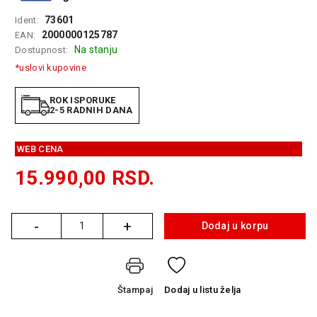
GAMING
73601
Ident:
2000000125787
EAN:
EELEKTRO
Na stanju
Dostupnost:
ZAŠTITA
*uslovi kupovine
SOLARNI
SISTEMI
ROK ISPORUKE
2-5 RADNIH DANA
MREŽNA
OPREMA
WEB CENA
ŠTAMPAČI,
15.990,00
RSD.
SKENERI I
FOTOKOPIRI
-
+
FOTOAPARATI
Dodaj u korpu
Količina
I KAMERE
GPS
NAVIGACIJE
Štampaj
Dodaj
u listu želja
VIDEO