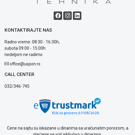
i
reklamacije
Usluge
prijava
KONTAKTIRAJTE NAS
kvara
Politika
Radno vreme: 08:30 - 16:30h,
privatnosti
subota 09:00 - 15:00h
Politika
nedeljom ne radimo
o
kolačićima
office@uspon.rs
Provera
CALL CENTER
garancije
OUTLET
032/346-745
Kontakt
WEB
KREDIT
Cene na sajtu su iskazane u dinarima sa uračunatim porezom, a
plaćanje se vrši isključivo u dinarima.