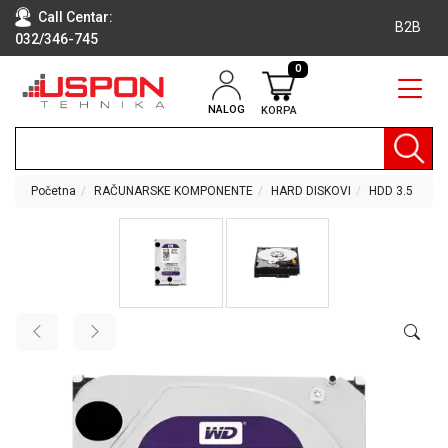
Call Centar:
B2B
032/346-745
0
NALOG
KORPA
RAČUNARI
BELA
TEHNIKA
Početna
RAČUNARSKE KOMPONENTE
HARD DISKOVI
HDD 3.5
KLIME I
DODATNA
OPREMA
TV,
AUDIO,
VIDEO
LAPTOP I
TABLET
RAČUNARI