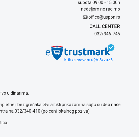
subota 09:00 - 15:00h
nedeljom ne radimo
office@uspon.rs
CALL CENTER
032/346-745
ivo u dinarima.
letne i bez grešaka. Svi artikli prikazani na sajtu su deo naše
ntra na 032/340-410 (po ceni lokalnog poziva)
tico.