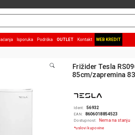
laćanja
Isporuka
Podrška
OUTLET
Kontakt
WEB KREDIT
Frižider Tesla RS0
85cm/zapremina 83
56932
Ident:
8606018854523
EAN:
Nema na stanju
Dostupnost:
*uslovi kupovine