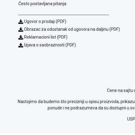
Često postavljana pitanja
Ugovor o prodaji (PDF)
Obrazac za odustanak od ugovora na daljinu (PDF)
Reklamacioni list (PDF)
Izjava o saobraznosti (PDF)
Cene na sajtu 
Nastojimo da budemo što precizniji u opisu proizvoda, prikazu 
ponude i ne podrazumeva da su dostupni u sva
USP