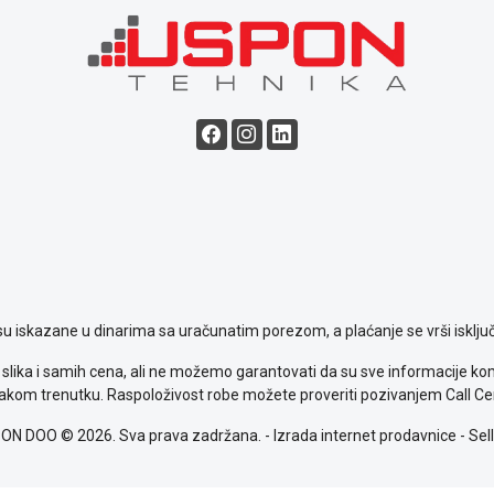
su iskazane u dinarima sa uračunatim porezom, a plaćanje se vrši isključ
slika i samih cena, ali ne možemo garantovati da su sve informacije komp
kom trenutku. Raspoloživost robe možete proveriti pozivanjem Call Ce
ON DOO © 2026. Sva prava zadržana. -
Izrada internet prodavnice
-
Sell