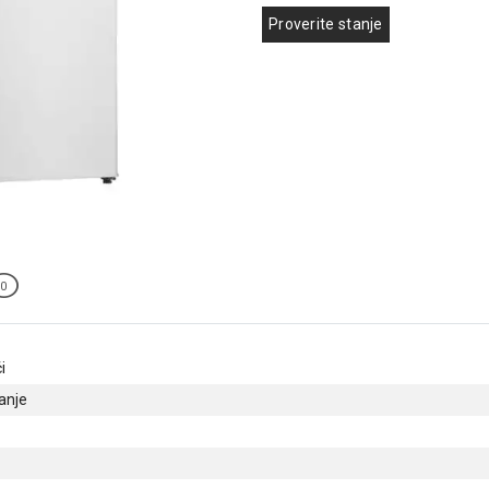
Proverite stanje
0
i
anje