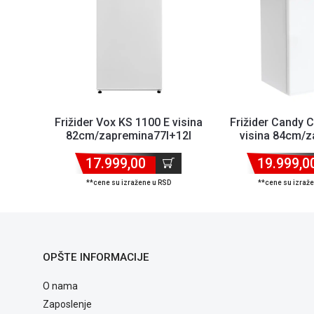
Frižider Vox KS 1100 E visina
Frižider Candy
82cm/zapremina77l+12l
visina 84cm/
91l+15
17.999,00
19.999,0
**cene su izražene u RSD
**cene su izraž
OPŠTE INFORMACIJE
O nama
Zaposlenje