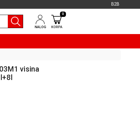
B2B
0
NALOG
KORPA
903M1 visina
l+8l