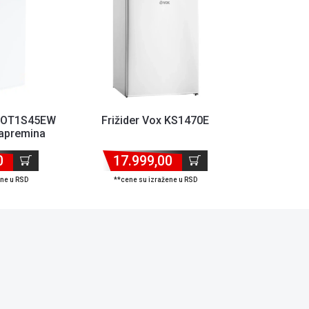
 COT1S45EW
Frižider Vox KS1470E
zapremina
l
0
17.999,00
ene u RSD
**cene su izražene u RSD