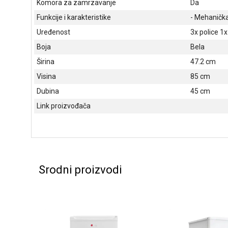
Komora za zamrzavanje
Da
Funkcije i karakteristike
- Mehanička
Uređenost
3x police 1x
Boja
Bela
Širina
47.2 cm
Visina
85 cm
Dubina
45 cm
Link proizvođača
Srodni proizvodi