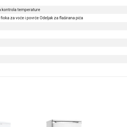
 kontrola temperature
 fioka za voće i povrće Odeljak za flaširana pića