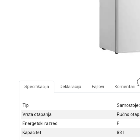
Specifikacija
Deklaracija
Fajlovi
Komentari
Tip
Samostojeć
Vrsta otapanja
Ručno otap
Energetski razred
F
Kapacitet
83 l