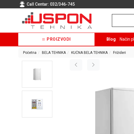
Call Centar:
032/346-745
PROIZVODI
Blog
Način p
Početna
BELA TEHNIKA
KUĆNA BELA TEHNIKA
Frižideri