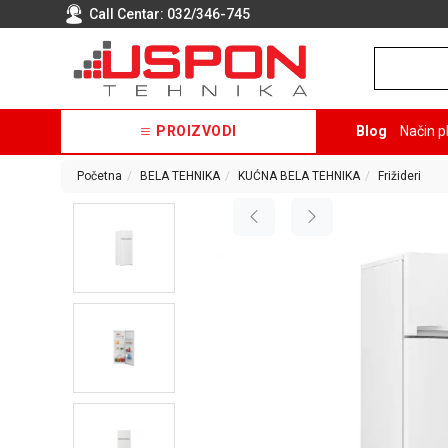
Call Centar:
032/346-745
PROIZVODI
Blog
Način p
Početna
BELA TEHNIKA
KUĆNA BELA TEHNIKA
Frižideri