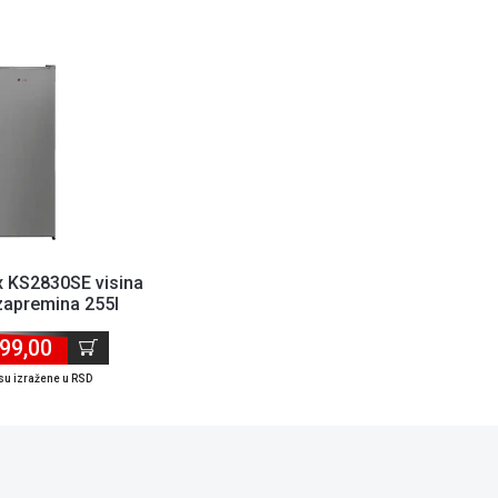
x KS2830SE visina
apremina 255l
99,00
su izražene u RSD