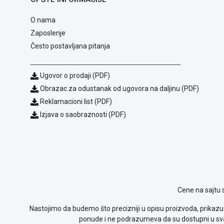
O nama
Zaposlenje
Često postavljana pitanja
Ugovor o prodaji (PDF)
Obrazac za odustanak od ugovora na daljinu (PDF)
Reklamacioni list (PDF)
Izjava o saobraznosti (PDF)
Cene na sajtu 
Nastojimo da budemo što precizniji u opisu proizvoda, prikazu 
ponude i ne podrazumeva da su dostupni u sva