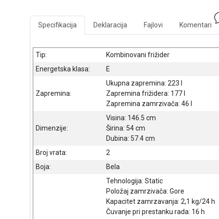
Specifikacija
Deklaracija
Fajlovi
Komentari
Tip:
Kombinovani frižider
Energetska klasa:
E
Ukupna zapremina: 223 l
Zapremina:
Zapremina frižidera: 177 l
Zapremina zamrzivača: 46 l
Visina: 146.5 cm
Dimenzije:
Širina: 54 cm
Dubina: 57.4 cm
Broj vrata:
2
Boja:
Bela
Tehnologija: Static
Položaj zamrzivača: Gore
Kapacitet zamrzavanja: 2,1 kg/24 h
Čuvanje pri prestanku rada: 16 h