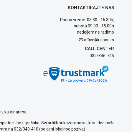
KONTAKTIRAJTE NAS
Radno vreme: 08:30 - 16:30h,
subota 09:00 - 15:00h
nedeljom ne radimo
office@uspon.rs
CALL CENTER
032/346-745
ivo u dinarima.
letne i bez grešaka. Svi artikli prikazani na sajtu su deo naše
ntra na 032/340-410 (po ceni lokalnog poziva)