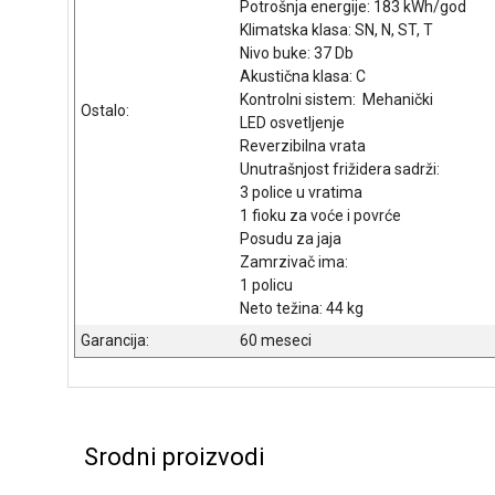
Potrošnja energije: 183 kWh/god
Klimatska klasa: SN, N, ST, T
Nivo buke: 37 Db
Akustična klasa: C
Kontrolni sistem: Mehanički
Ostalo:
LED osvetljenje
Reverzibilna vrata
Unutrašnjost frižidera sadrži:
3 police u vratima
1 fioku za voće i povrće
Posudu za jaja
Zamrzivač ima:
1 policu
Neto težina: 44 kg
Garancija:
60 meseci
Srodni proizvodi