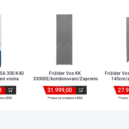
CSA 300 K40
Frižider Vox KK
Frižider Vo
ni visina
3300SE/kombinovani/Zapremina
145cm/z
ina ...
184 L+84 L/Visina 170cm
0
31.999,00
27.9
ene u RSD
**cene su izražene u RSD
**cene 