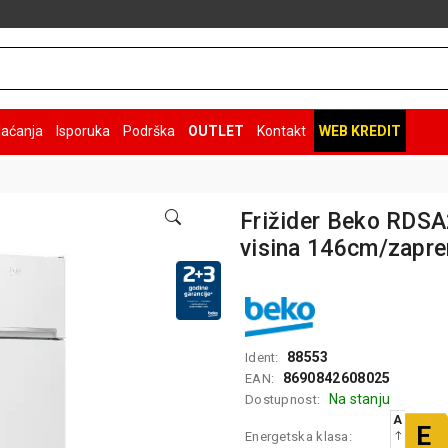
laćanja
Isporuka
Podrška
OUTLET
Kontakt
WEB KREDIT
Frižider Beko RD
visina 146cm/zapre
88553
Ident:
8690842608025
EAN:
Na stanju
Dostupnost:
A
E
Energetska klasa: