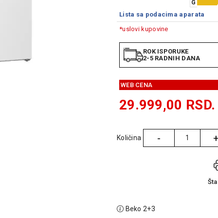
G
Lista sa podacima aparata
*uslovi kupovine
ROK ISPORUKE
2-5 RADNIH DANA
WEB CENA
29.999,00
RSD.
-
Količina
Količina
Št
Beko 2+3