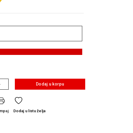
+
Dodaj u korpu
ampaj
Dodaj
u listu želja