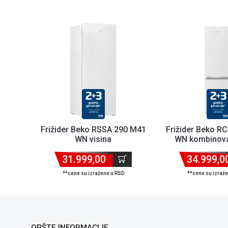
Frižider Beko RSSA 290 M41
Frižider Beko R
WN visina
WN kombinova
150.8cm/zapremina 282l
181cm/zaprem
31.999,00
34.999,0
**cene su izražene u RSD
**cene su izraž
OPŠTE INFORMACIJE