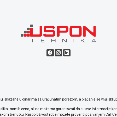
su iskazane u dinarima sa uračunatim porezom, a plaćanje se vrši isključ
slika i samih cena, ali ne možemo garantovati da su sve informacije komp
kom trenutku. Raspoloživost robe možete proveriti pozivanjem Call Ce