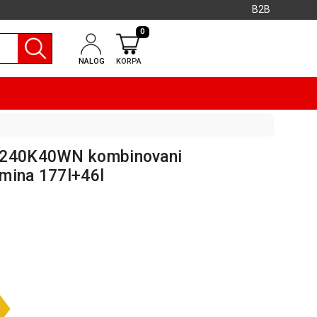
B2B
0
NALOG
KORPA
SA240K40WN kombinovani
mina 177l+46l