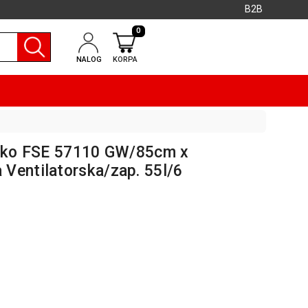
B2B
0
NALOG
KORPA
Beko FSE 57110 GW/85cm x
Ventilatorska/zap. 55l/6