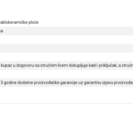
staklokeramičke ploče
ca
, kupac u dogovoru sa stručnim licem dokupljuje kabl i priključak, a stručn
3 godine dodatne proizvođačke garancije uz garantnu izjavu proizvođ