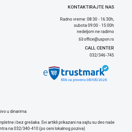
KONTAKTIRAJTE NAS
Radno vreme: 08:30 - 16:30h,
subota 09:00 - 15:00h
nedeljom ne radimo
office@uspon.rs
CALL CENTER
032/346-745
ivo u dinarima.
letne i bez grešaka. Svi artikli prikazani na sajtu su deo naše
ntra na 032/340-410 (po ceni lokalnog poziva)