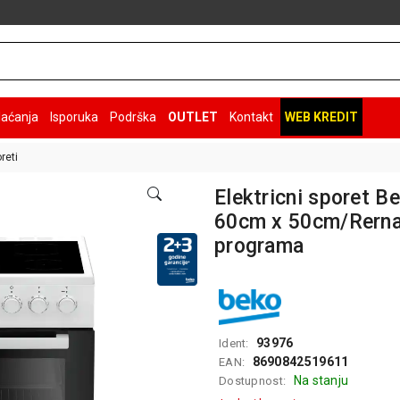
laćanja
Isporuka
Podrška
OUTLET
Kontakt
WEB KREDIT
reti
Elektricni sporet 
60cm x 50cm/Rerna 
programa
93976
Ident:
8690842519611
EAN:
Na stanju
Dostupnost: