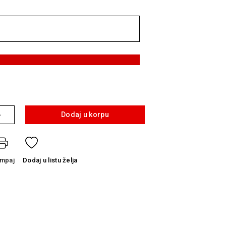
+
Dodaj u korpu
ampaj
Dodaj
u listu želja