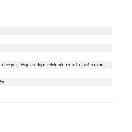
o lice priključuje uređaj na električnu mrežu i pušta u rad.
ača