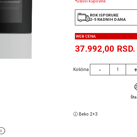
*uslovi kupovine
ROK ISPORUKE
2-5 RADNIH DANA
WEB CENA
37.992,00
RSD.
-
Količina
Količina
Št
Beko 2+3
0