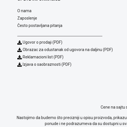
O nama
Zaposlenje
Često postavljana pitanja
Ugovor o prodaji (PDF)
Obrazac za odustanak od ugovora na daljinu (PDF)
Reklamacioni list (PDF)
Izjava o saobraznosti (PDF)
Cene na sajtu 
Nastojimo da budemo što precizniji u opisu proizvoda, prikazu 
ponude i ne podrazumeva da su dostupni u sva