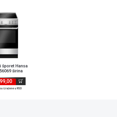
ni šporet Hansa
6069 širina
ramička ploča
99,00
su izražene u RSD