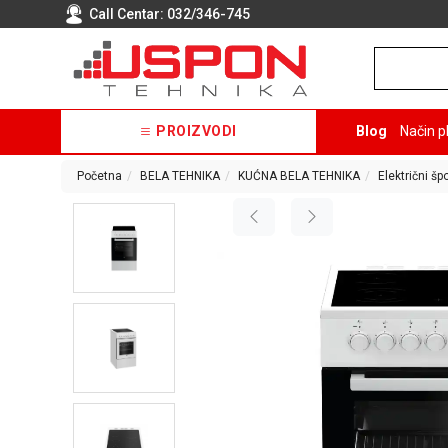
Call Centar:
032/346-745
PROIZVODI
Blog
Način p
Početna
BELA TEHNIKA
KUĆNA BELA TEHNIKA
Električni špo