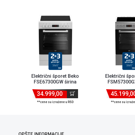
Električni šporet Beko
Električni šp
FSE67300GW širina
FSM57300GX
60cm/keramička ploča
50cm/keramička
34.999,00
45.199,0
**cene su izražene u RSD
**cene su izraž
OPŠTE INFORMACIJE