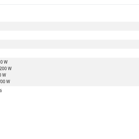
00 W
1200 W
00 W
700 W
i