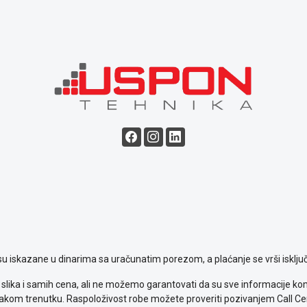
su iskazane u dinarima sa uračunatim porezom, a plaćanje se vrši isključ
slika i samih cena, ali ne možemo garantovati da su sve informacije komp
kom trenutku. Raspoloživost robe možete proveriti pozivanjem Call Ce