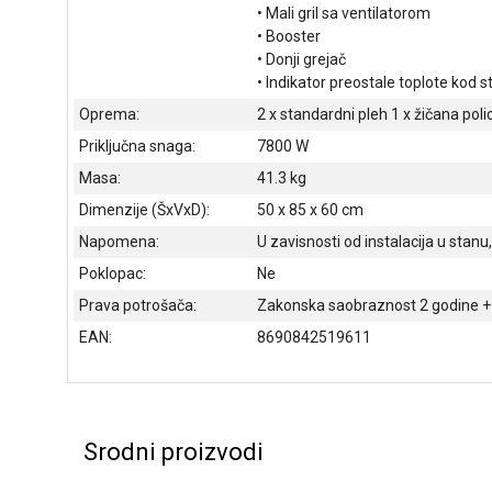
• Mali gril sa ventilatorom
• Booster
• Donji grejač
• Indikator preostale toplote kod 
Oprema:
2 x standardni pleh 1 x žičana poli
Priključna snaga:
7800 W
Masa:
41.3 kg
Dimenzije (ŠxVxD):
50 x 85 x 60 cm
Napomena:
U zavisnosti od instalacija u stanu
Poklopac:
Ne
Prava potrošača:
Zakonska saobraznost 2 godine + 
EAN:
8690842519611
Srodni proizvodi