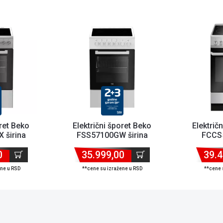
oret Beko
Električni šporet Beko
Električ
 širina
FSS57100GW širina
FCCS5
 ploča/...
50cm/keramička ploča
50cm/ke
0
35.999,00
39.4
ene u RSD
**cene su izražene u RSD
**cene 