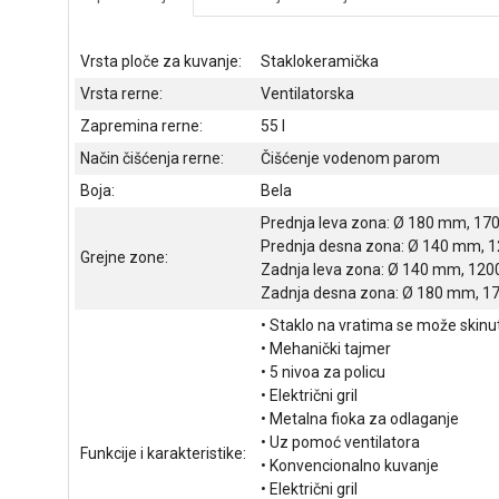
Vrsta ploče za kuvanje:
Staklokeramička
Vrsta rerne:
Ventilatorska
Zapremina rerne:
55 l
Način čišćenja rerne:
Čišćenje vodenom parom
Boja:
Bela
Prednja leva zona: Ø 180 mm, 17
Prednja desna zona: Ø 140 mm, 
Grejne zone:
Zadnja leva zona: Ø 140 mm, 12
Zadnja desna zona: Ø 180 mm, 1
• Staklo na vratima se može skinut
• Mehanički tajmer
• 5 nivoa za policu
• Električni gril
• Metalna fioka za odlaganje
• Uz pomoć ventilatora
Funkcije i karakteristike:
• Konvencionalno kuvanje
• Električni gril