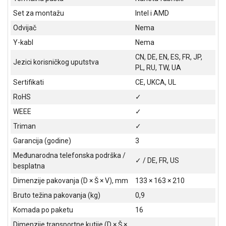
Set za montažu
Intel i AMD
Odvijač
Nema
Y-kabl
Nema
CN, DE, EN, ES, FR, JP,
Jezici korisničkog uputstva
PL, RU, TW, UA
Sertifikati
CE, UKCA, UL
RoHS
✓
WEEE
✓
Triman
✓
Garancija (godine)
3
Međunarodna telefonska podrška /
✓ / DE, FR, US
besplatna
Dimenzije pakovanja (D × Š × V), mm
133 × 163 × 210
Bruto težina pakovanja (kg)
0,9
Komada po paketu
16
Dimenzije transportne kutije (D × Š ×