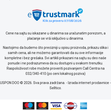
Cene na sajtu su iskazane u dinarima sa uračunatim porezom, a
plaćanje se vrši isključivo u dinarima.
Nastojimo da budemo što precizniji u opisu proizvoda, prikazu slika i
samih cena, ali ne možemo garantovati da su sve informacije
kompletne i bez grešaka. Svi artikli prikazani na sajtu su deo naše
ponude i ne podrazumeva da su dostupni u svakom trenutku.
Raspoloživost robe možete proveriti pozivanjem Call Centra na
032/340-410 (po ceni lokalnog poziva)
USPON DOO © 2026. Sva prava zadržana. -
Izrada internet prodavnice
-
Selltico.