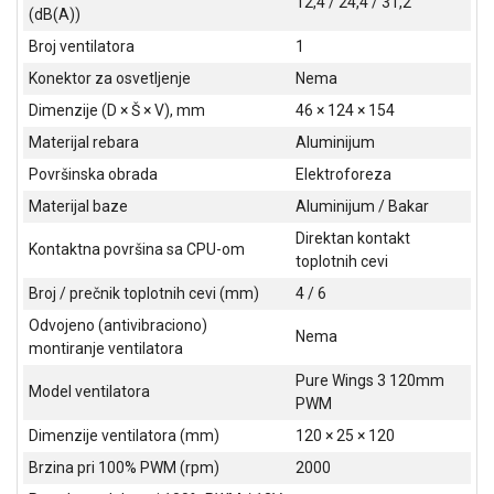
12,4 / 24,4 / 31,2
NADZOR I
(dB(A))
SIGURNOSNA
Broj ventilatora
1
OPREMA
Konektor za osvetljenje
Nema
SOFTWARE
Dimenzije (D × Š × V), mm
46 × 124 × 154
KABLOVI I
Materijal rebara
Aluminijum
ADAPTERI
Površinska obrada
Elektroforeza
Materijal baze
Aluminijum / Bakar
KANCELARIJSKI
MATERIJAL
Direktan kontakt
Kontaktna površina sa CPU-om
toplotnih cevi
SVE
Broj / prečnik toplotnih cevi (mm)
4 / 6
ZA
KUĆU
Odvojeno (antivibraciono)
Nema
montiranje ventilatora
ŠKOLSKI
Pure Wings 3 120mm
PRIBOR
Model ventilatora
PWM
BICIKLE
Dimenzije ventilatora (mm)
120 × 25 × 120
I
Brzina pri 100% PWM (rpm)
2000
FITNES