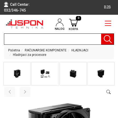
Call Centar:
B2B
032/346-745
0
NALOG
KORPA
RAČUNARI
BELA
TEHNIKA
Početna
RAČUNARSKE KOMPONENTE
HLADNJACI
Hladnjaci za procesore
KLIME I
DODATNA
OPREMA
TV,
AUDIO,
VIDEO
LAPTOP I
TABLET
RAČUNARI