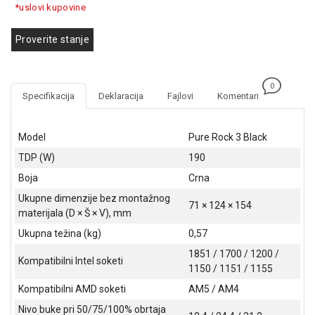
*uslovi kupovine
GAMING
EELEKTRO
Proverite stanje
ZAŠTITA
SOLARNI
0
SISTEMI
Specifikacija
Deklaracija
Fajlovi
Komentari
MREŽNA
Model
Pure Rock 3 Black
OPREMA
TDP (W)
190
ŠTAMPAČI,
Boja
Crna
SKENERI I
FOTOKOPIRI
Ukupne dimenzije bez montažnog
71 × 124 × 154
materijala (D × Š × V), mm
FOTOAPARATI
Ukupna težina (kg)
0,57
I KAMERE
1851 / 1700 / 1200 /
Kompatibilni Intel soketi
GPS
1150 / 1151 / 1155
NAVIGACIJE
Kompatibilni AMD soketi
AM5 / AM4
VIDEO
Nivo buke pri 50/75/100% obrtaja