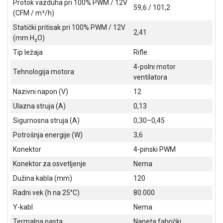
Protok vazduha pri 100% PWM / 12V
59,6 / 101,2
ALAT I
(CFM / m³/h)
BAŠTA
Statički pritisak pri 100% PWM / 12V
2,41
(mm H₂O)
OUTLET
Tip ležaja
Rifle
KRIPTO
4-polni motor
Tehnologija motora
ventilatora
IGRAČKE
Nazivni napon (V)
12
Ulazna struja (A)
0,13
Sigurnosna struja (A)
0,30–0,45
Potrošnja energije (W)
3,6
Konektor
4-pinski PWM
Konektor za osvetljenje
Nema
Dužina kabla (mm)
120
Radni vek (h na 25°C)
80.000
Y-kabl
Nema
Termalna pasta
Naneta fabrički