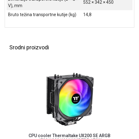
552 × 342 × 450
V), mm
Bruto težina transportne kutije (kg)
14,8
Srodni proizvodi
Blog
Način
plaćanja
Isporuka
CPU cooler Thermaltake UX200 SE ARGB