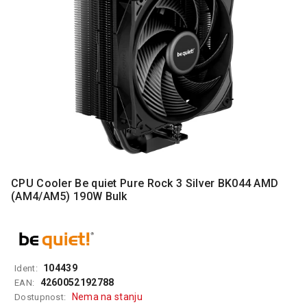
MONITORI
I
DODATNA
OPREMA
MOBILNI I
FIKSNI
TELEFONI
MALI
KUĆNI
APARATI
NEGA
CPU Cooler Be quiet Pure Rock 3 Silver BK044 AMD
LICA I
(AM4/AM5) 190W Bulk
TELA
RAČUNARSKE
KOMPONENTE
104439
Ident:
RAČUNARSKE
4260052192788
EAN:
PERIFERIJE
Nema na stanju
Dostupnost: