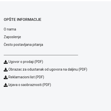
OPŠTE INFORMACIJE
Blog
Način
O nama
plaćanja
Zaposlenje
Isporuka
Podrška
Često postavljana pitanja
Opšti
uslovi
poslovanja
Ugovor o prodaji (PDF)
Saobraznost
i
Obrazac za odustanak od ugovora na daljinu (PDF)
reklamacije
Reklamacioni list (PDF)
Usluge
prijava
Izjava o saobraznosti (PDF)
kvara
Politika
privatnosti
Politika
o