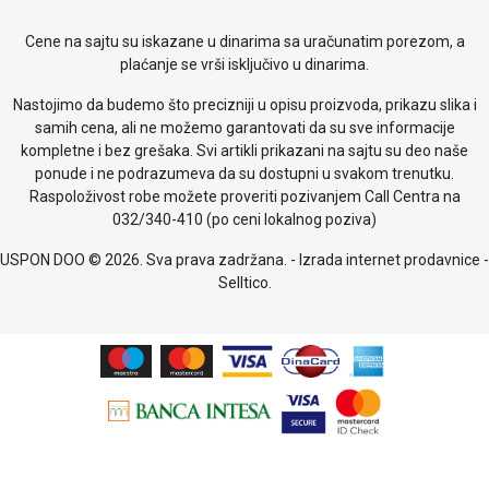
Cene na sajtu su iskazane u dinarima sa uračunatim porezom, a
plaćanje se vrši isključivo u dinarima.
Nastojimo da budemo što precizniji u opisu proizvoda, prikazu slika i
samih cena, ali ne možemo garantovati da su sve informacije
kompletne i bez grešaka. Svi artikli prikazani na sajtu su deo naše
ponude i ne podrazumeva da su dostupni u svakom trenutku.
Raspoloživost robe možete proveriti pozivanjem Call Centra na
032/340-410 (po ceni lokalnog poziva)
USPON DOO © 2026. Sva prava zadržana. -
Izrada internet prodavnice
-
Selltico.