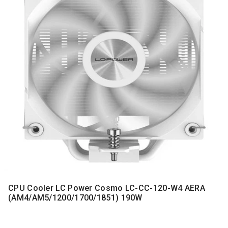
MONITORI
I
DODATNA
OPREMA
MOBILNI I
FIKSNI
TELEFONI
MALI
KUĆNI
APARATI
NEGA
LICA I
TELA
RAČUNARSKE
KOMPONENTE
CPU Cooler LC Power Cosmo LC-CC-120-W4 AERA
(AM4/AM5/1200/1700/1851) 190W
RAČUNARSKE
PERIFERIJE