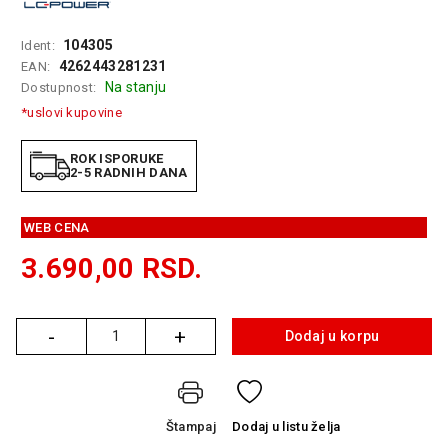
GAMING
104305
Ident:
EELEKTRO
4262443281231
EAN:
ZAŠTITA
Na stanju
Dostupnost:
*uslovi kupovine
SOLARNI
SISTEMI
ROK ISPORUKE
2-5 RADNIH DANA
MREŽNA
OPREMA
WEB CENA
ŠTAMPAČI,
SKENERI I
3.690,00
RSD.
FOTOKOPIRI
FOTOAPARATI
-
+
Dodaj u korpu
I KAMERE
Količina
GPS
NAVIGACIJE
Štampaj
Dodaj
u listu želja
VIDEO