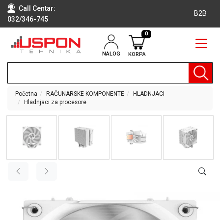
Call Centar:
B2B
032/346-745
0
NALOG
KORPA
RAČUNARI
BELA
TEHNIKA
Početna
RAČUNARSKE KOMPONENTE
HLADNJACI
Hladnjaci za procesore
KLIME I
DODATNA
OPREMA
TV,
AUDIO,
VIDEO
LAPTOP I
TABLET
RAČUNARI