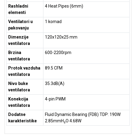
Rashladni
4 Heat Pipes (6mm)
ALAT I
BAŠTA
elementi
Ventilatori u
1 komad
OUTLET
pakovanju
KRIPTO
Dimenzije
120x120x25 mm
ventilatora
IGRAČKE
Brzina
600-2200rpm
ventilatora
Protok vazduha
89.5 CFM
ventilatora
Nivo buke
35.3dB(A)
ventilatora
Konekcija
4-pin PWM
ventilatora
Dodatne
Fluid Dynamic Bearing (FDB) TDP: 190W
karakteristike
2.85mmH₂O 4.68W