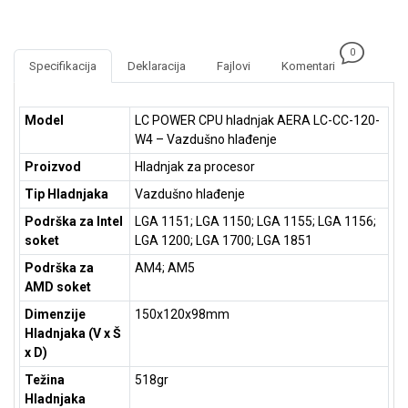
NADZOR I
SIGURNOSNA
OPREMA
0
Specifikacija
Deklaracija
Fajlovi
Komentari
SOFTWARE
KABLOVI I
Model
LC POWER CPU hladnjak AERA LC-CC-120-
ADAPTERI
W4 – Vazdušno hlađenje
Proizvod
Hladnjak za procesor
KANCELARIJSKI
MATERIJAL
Tip Hladnjaka
Vazdušno hlađenje
Podrška za Intel
LGA 1151; LGA 1150; LGA 1155; LGA 1156;
SVE
soket
LGA 1200; LGA 1700; LGA 1851
ZA
KUĆU
Podrška za
AM4; AM5
AMD soket
ŠKOLSKI
Dimenzije
150x120x98mm
PRIBOR
Hladnjaka (V x Š
x D)
BICIKLE
I
Težina
518gr
FITNES
Hladnjaka