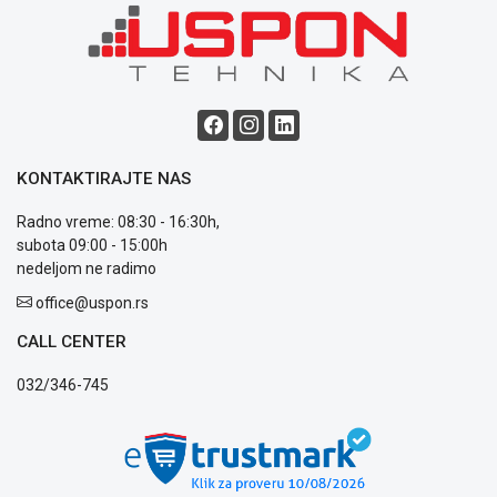
kolačićima
Provera
garancije
OUTLET
Kontakt
WEB
KREDIT
KONTAKTIRAJTE NAS
Radno vreme: 08:30 - 16:30h,
subota 09:00 - 15:00h
nedeljom ne radimo
office@uspon.rs
CALL CENTER
032/346-745