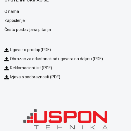
Blog
Način
O nama
plaćanja
Isporuka
Zaposlenje
Podrška
Često postavljana pitanja
Opšti
uslovi
poslovanja
Ugovor o prodaji (PDF)
Saobraznost
i
Obrazac za odustanak od ugovora na daljinu (PDF)
reklamacije
Reklamacioni list (PDF)
Usluge
prijava
Izjava o saobraznosti (PDF)
kvara
Politika
privatnosti
Politika
o
kolačićima
Provera
garancije
OUTLET