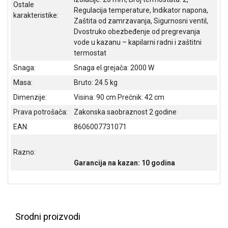
Ostale
Regulacija temperature, Indikator napona,
ALAT I
karakteristike:
BAŠTA
Zaštita od zamrzavanja, Sigurnosni ventil,
Dvostruko obezbeđenje od pregrevanja
OUTLET
vode u kazanu – kapilarni radni i zaštitni
termostat
KRIPTO
Snaga:
Snaga el.grejača: 2000 W
IGRAČKE
Masa:
Bruto: 24.5 kg
Dimenzije:
Visina: 90 cm Prečnik: 42 cm
Prava potrošača:
Zakonska saobraznost 2 godine
EAN:
8606007731071
Razno:
Garancija na kazan:
10 godina
Srodni proizvodi