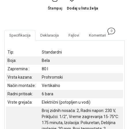
NADZOR I
SIGURNOSNA
Štampaj
Dodaj
u listu želja
OPREMA
SOFTWARE
0
Specifikacija
Deklaracija
Fajlovi
Komentari
KABLOVI I
ADAPTERI
Tip:
Standardni
KANCELARIJSKI
MATERIJAL
Boja:
Bela
Zapremina :
80 l
SVE
Vrsta kazana:
Prohromski
ZA
KUĆU
Način montaže:
Vertikalno
Radni pritisak:
6 bara
ŠKOLSKI
PRIBOR
Vrste grejača:
Električni (potopljen u vodi)
Broj zidnih nosača: 2, Radni napon: 230 V,
BICIKLE
Priključci: 1/2", Vreme zagrevanja 15-75°C:
I
175 minuta, Izolacija: Poliuretan, Debljina
FITNES
izolacije: 20 mm, Broj termostata: 2,