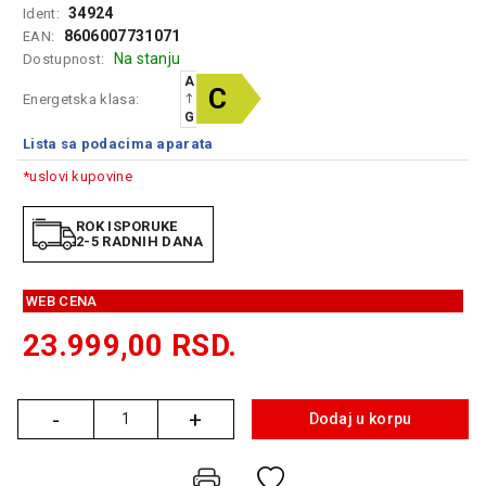
34924
Ident:
GAMING
8606007731071
EAN:
Na stanju
Dostupnost:
EELEKTRO
A
ZAŠTITA
C
Energetska klasa:
G
SOLARNI
Lista sa podacima aparata
SISTEMI
*uslovi kupovine
MREŽNA
OPREMA
ROK ISPORUKE
2-5 RADNIH DANA
ŠTAMPAČI,
SKENERI I
FOTOKOPIRI
WEB CENA
23.999,00
RSD.
FOTOAPARATI
I KAMERE
GPS
-
+
Dodaj u korpu
Količina
NAVIGACIJE
VIDEO