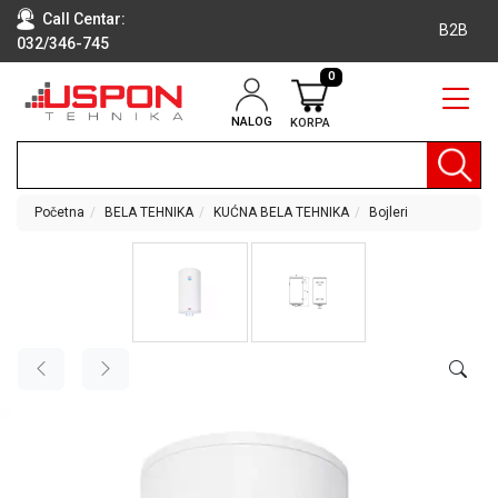
Call Centar:
B2B
032/346-745
0
NALOG
KORPA
RAČUNARI
BELA
TEHNIKA
Početna
BELA TEHNIKA
KUĆNA BELA TEHNIKA
Bojleri
KLIME I
DODATNA
OPREMA
TV,
AUDIO,
VIDEO
LAPTOP I
TABLET
RAČUNARI