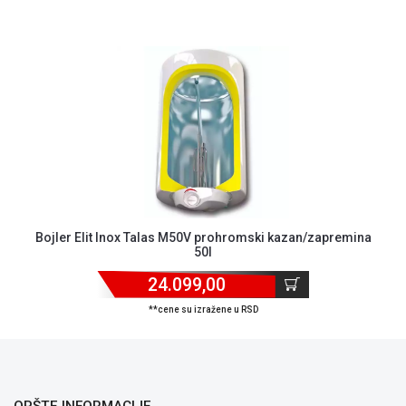
Bojler Elit Inox Talas M50V prohromski kazan/zapremina
50l
24.099,00
**cene su izražene u RSD
OPŠTE INFORMACIJE