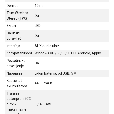
ALAT I
Domet
10 m
BAŠTA
True Wireless
Da
Stereo (TWS)
OUTLET
Ekran
LED
KRIPTO
Daljinski
Da
upravljač
IGRAČKE
Interfejs
AUX audio ulaz
Kompatabilnost
Windows XP / 7 / 8 / 10,11 Android, Apple
Pozadinsko
Da
osvetljenje
Napajanje
Li-Ion baterija, od USB, 5 V
Kapacitet
4400 mA·h
akumulatora
Trajanje
baterije pri 50%
/ 75%
6 / 4.5 sati
maksimalne