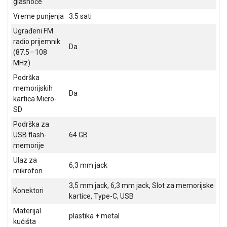
glasnoće
Vreme punjenja
3.5 sati
Ugrađeni FM
radio prijemnik
Da
(87.5—108
MHz)
Podrška
memorijskih
Da
kartica Micro-
SD
Podrška za
USB flash-
64 GB
memorije
Ulaz za
6,3 mm jack
mikrofon
3,5 mm jack, 6,3 mm jack, Slot za memorijske
Konektori
kartice, Type-C, USB
Materijal
plastika + metal
kućišta