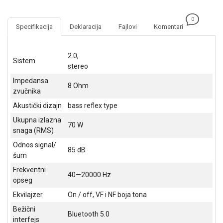
NADZOR I
SIGURNOSNA
0
OPREMA
Specifikacija
Deklaracija
Fajlovi
Komentari
SOFTWARE
2.0,
Sistem
KABLOVI I
stereo
ADAPTERI
Impedansa
8 Ohm
zvučnika
KANCELARIJSKI
MATERIJAL
Akustički dizajn
bass reflex type
Ukupna izlazna
SVE
70 W
snaga (RMS)
ZA
KUĆU
Odnos signal/
85 dB
šum
ŠKOLSKI
Frekventni
PRIBOR
40—20000 Hz
opseg
BICIKLE
Ekvilajzer
On / off, VF i NF boja tona
I
Bežični
FITNES
Bluetooth 5.0
interfejs