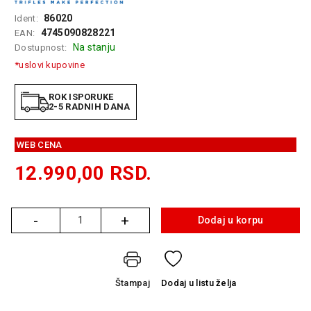
GAMING
86020
Ident:
4745090828221
EAN:
EELEKTRO
Na stanju
Dostupnost:
ZAŠTITA
*uslovi kupovine
SOLARNI
SISTEMI
ROK ISPORUKE
2-5 RADNIH DANA
MREŽNA
OPREMA
WEB CENA
ŠTAMPAČI,
12.990,00
RSD.
SKENERI I
FOTOKOPIRI
-
+
FOTOAPARATI
Dodaj u korpu
Količina
I KAMERE
GPS
NAVIGACIJE
Štampaj
Dodaj
u listu želja
VIDEO