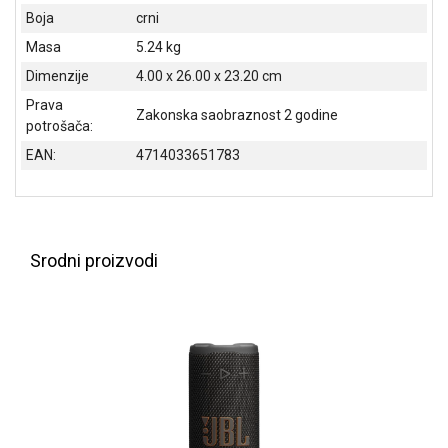
Boja
crni
Masa
5.24 kg
Dimenzije
4.00 x 26.00 x 23.20 cm
Prava
Zakonska saobraznost 2 godine
potrošača:
EAN:
4714033651783
Srodni proizvodi
Blog
Način
plaćanja
Isporuka
Podrška