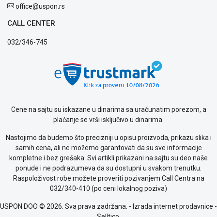
office@uspon.rs
CALL CENTER
032/346-745
Cene na sajtu su iskazane u dinarima sa uračunatim porezom, a
plaćanje se vrši isključivo u dinarima.
Nastojimo da budemo što precizniji u opisu proizvoda, prikazu slika i
samih cena, ali ne možemo garantovati da su sve informacije
kompletne i bez grešaka. Svi artikli prikazani na sajtu su deo naše
ponude i ne podrazumeva da su dostupni u svakom trenutku.
Raspoloživost robe možete proveriti pozivanjem Call Centra na
032/340-410 (po ceni lokalnog poziva)
USPON DOO © 2026. Sva prava zadržana. -
Izrada internet prodavnice
-
Selltico.