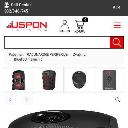
Call Centar:
B2B
032/346-745
0
NALOG
KORPA
RAČUNARI
BELA
TEHNIKA
Početna
RAČUNARSKE PERIFERIJE
Zvučnici
Bluetooth zvučnici
KLIME I
DODATNA
OPREMA
TV,
AUDIO,
VIDEO
LAPTOP I
TABLET
RAČUNARI