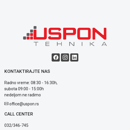
Opšti
uslovi
poslovanja
Saobraznost
i
reklamacije
Usluge
prijava
kvara
Politika
privatnosti
Politika
KONTAKTIRAJTE NAS
o
kolačićima
Radno vreme: 08:30 - 16:30h,
Provera
subota 09:00 - 15:00h
garancije
nedeljom ne radimo
OUTLET
office@uspon.rs
Kontakt
WEB
CALL CENTER
KREDIT
032/346-745