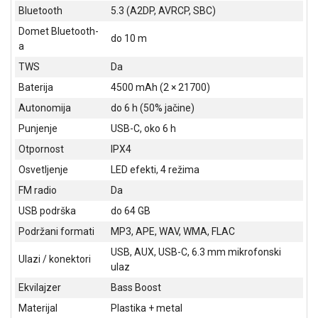
NADZOR I
Bluetooth
5.3 (A2DP, AVRCP, SBC)
SIGURNOSNA
Domet Bluetooth-
OPREMA
do 10 m
a
SOFTWARE
TWS
Da
Baterija
4500 mAh (2 × 21700)
KABLOVI I
ADAPTERI
Autonomija
do 6 h (50% jačine)
Punjenje
USB-C, oko 6 h
KANCELARIJSKI
MATERIJAL
Otpornost
IPX4
Osvetljenje
LED efekti, 4 režima
SVE
FM radio
Da
ZA
KUĆU
USB podrška
do 64 GB
Podržani formati
MP3, APE, WAV, WMA, FLAC
ŠKOLSKI
PRIBOR
USB, AUX, USB-C, 6.3 mm mikrofonski
Ulazi / konektori
ulaz
BICIKLE
Ekvilajzer
Bass Boost
I
FITNES
Materijal
Plastika + metal