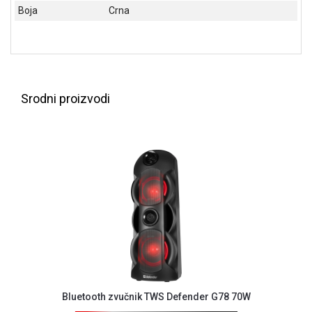
Boja
Crna
ALAT I
BAŠTA
OUTLET
KRIPTO
Srodni proizvodi
IGRAČKE
Bluetooth zvučnik TWS Defender G78 70W