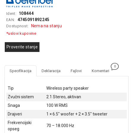
GAMING
108444
Ident:
EELEKTRO
4745091892245
EAN:
ZAŠTITA
Nema na stanju
Dostupnost:
*uslovi kupovine
SOLARNI
SISTEMI
Proverite stanje
MREŽNA
OPREMA
0
ŠTAMPAČI,
Specifikacija
Deklaracija
Fajlovi
Komentari
SKENERI I
FOTOKOPIRI
Tip
Wireless party speaker
FOTOAPARATI
Zvučni sistem
2.1 Stereo, aktivan
I KAMERE
Snaga
100 W RMS
GPS
Drajveri
1 × 6.5" woofer + 2 × 3.5" tweeter
NAVIGACIJE
Frekvencijski
70 – 18.000 Hz
opseg
VIDEO