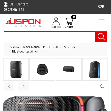
Call Centar:
B2B
032/346-745
0
NALOG
KORPA
RAČUNARI
BELA
TEHNIKA
Početna
RAČUNARSKE PERIFERIJE
Zvučnici
Bluetooth zvučnici
KLIME I
DODATNA
OPREMA
TV,
AUDIO,
VIDEO
LAPTOP I
TABLET
RAČUNARI