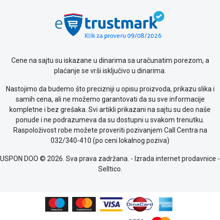
Cene na sajtu su iskazane u dinarima sa uračunatim porezom, a
plaćanje se vrši isključivo u dinarima.
Nastojimo da budemo što precizniji u opisu proizvoda, prikazu slika i
samih cena, ali ne možemo garantovati da su sve informacije
kompletne i bez grešaka. Svi artikli prikazani na sajtu su deo naše
ponude i ne podrazumeva da su dostupni u svakom trenutku.
Raspoloživost robe možete proveriti pozivanjem Call Centra na
032/340-410 (po ceni lokalnog poziva)
USPON DOO © 2026. Sva prava zadržana. -
Izrada internet prodavnice
-
Selltico.