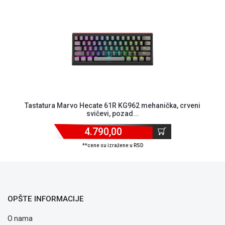
ALAT I
BAŠTA
OUTLET
KRIPTO
IGRAČKE
Tastatura Marvo Hecate 61R KG962 mehanička, crveni
svičevi, pozad...
4.790,00
**cene su izražene u RSD
OPŠTE INFORMACIJE
O nama