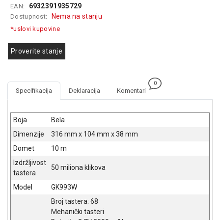
6932391935729
EAN:
GAMING
Nema na stanju
Dostupnost:
EELEKTRO
*uslovi kupovine
ZAŠTITA
Proverite stanje
SOLARNI
SISTEMI
0
MREŽNA
Specifikacija
Deklaracija
Komentari
OPREMA
ŠTAMPAČI,
Boja
Bela
SKENERI I
Dimenzije
316 mm x 104 mm x 38 mm
FOTOKOPIRI
Domet
10 m
FOTOAPARATI
Izdržljivost
I KAMERE
50 miliona klikova
tastera
GPS
Model
GK993W
NAVIGACIJE
Broj tastera: 68
Mehanički tasteri
VIDEO