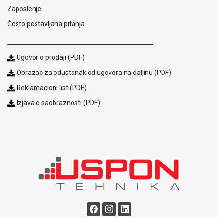
Zaposlenje
Često postavljana pitanja
Ugovor o prodaji (PDF)
Obrazac za odustanak od ugovora na daljinu (PDF)
Reklamacioni list (PDF)
Izjava o saobraznosti (PDF)
Blog
Način
plaćanja
Isporuka
Podrška
Opšti
uslovi
poslovanja
Saobraznost
i