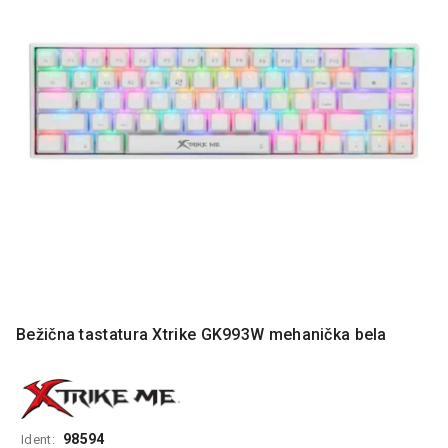
MONITORI
I
DODATNA
OPREMA
MOBILNI I
FIKSNI
TELEFONI
MALI
KUĆNI
APARATI
NEGA
LICA I
TELA
Bežična tastatura Xtrike GK993W mehanička bela
RAČUNARSKE
KOMPONENTE
RAČUNARSKE
PERIFERIJE
98594
Ident: