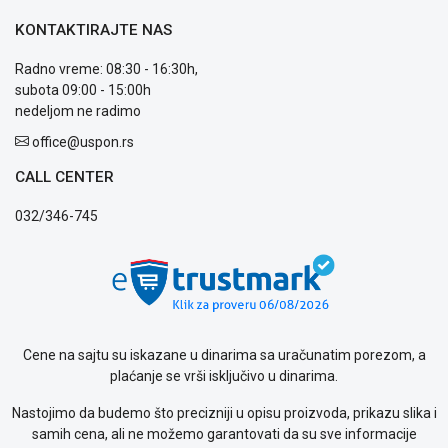
reklamacije
Usluge
KONTAKTIRAJTE NAS
prijava
kvara
Radno vreme: 08:30 - 16:30h,
Politika
subota 09:00 - 15:00h
privatnosti
nedeljom ne radimo
Politika
office@uspon.rs
o
kolačićima
CALL CENTER
Provera
garancije
032/346-745
OUTLET
Kontakt
WEB
KREDIT
Cene na sajtu su iskazane u dinarima sa uračunatim porezom, a
plaćanje se vrši isključivo u dinarima.
Nastojimo da budemo što precizniji u opisu proizvoda, prikazu slika i
samih cena, ali ne možemo garantovati da su sve informacije