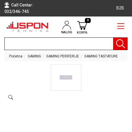
Call Centar:
B2B
032/346-745
0
NALOG
KORPA
RAČUNARI
BELA
TEHNIKA
Početna
GAMING
GAMING PERIFERIJE
GAMING TASTATURE
KLIME I
DODATNA
OPREMA
TV,
AUDIO,
VIDEO
LAPTOP I
TABLET
RAČUNARI