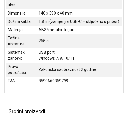
ulaz
ALAT I
BAŠTA
Dimenzije
140 x 390 x 40 mm
Dužina kabla
1,8 m (zamjenjivi USB-C – uključeno u pribor)
OUTLET
Materijal
ABS/metalne legure
KRIPTO
Težina
765 g
tastature
IGRAČKE
Sistemski
USB port
zahtevi:
Windows 7/8/10/11
Prava
Zakonska saobraznost 2 godine
potrošača:
EAN:
8590669369799
Srodni proizvodi