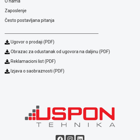
O nama
Blog
Zaposlenje
Način
Često postavljana pitanja
plaćanja
Isporuka
Podrška
Opšti
Ugovor o prodaji (PDF)
uslovi
Obrazac za odustanak od ugovora na daljinu (PDF)
poslovanja
Saobraznost
Reklamacioni list (PDF)
i
Izjava o saobraznosti (PDF)
reklamacije
Usluge
prijava
kvara
Politika
privatnosti
Politika
o
kolačićima
Provera
garancije