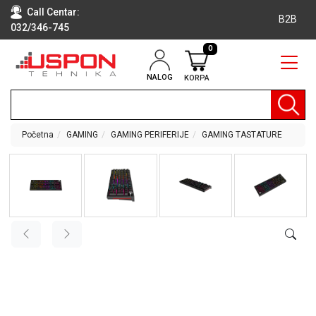
Call Centar:
B2B
032/346-745
0
NALOG
KORPA
RAČUNARI
BELA
TEHNIKA
Početna
GAMING
GAMING PERIFERIJE
GAMING TASTATURE
KLIME I
DODATNA
OPREMA
TV,
AUDIO,
VIDEO
LAPTOP I
TABLET
RAČUNARI