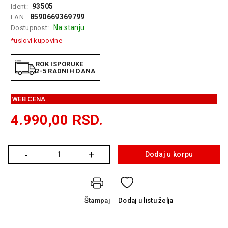
93505
Ident:
GAMING
8590669369799
EAN:
Na stanju
Dostupnost:
EELEKTRO
ZAŠTITA
*uslovi kupovine
SOLARNI
ROK ISPORUKE
SISTEMI
2-5 RADNIH DANA
MREŽNA
WEB CENA
OPREMA
4.990,00
RSD.
ŠTAMPAČI,
SKENERI I
FOTOKOPIRI
-
+
Dodaj u korpu
Količina
FOTOAPARATI
I KAMERE
GPS
Štampaj
Dodaj
u listu želja
NAVIGACIJE
VIDEO