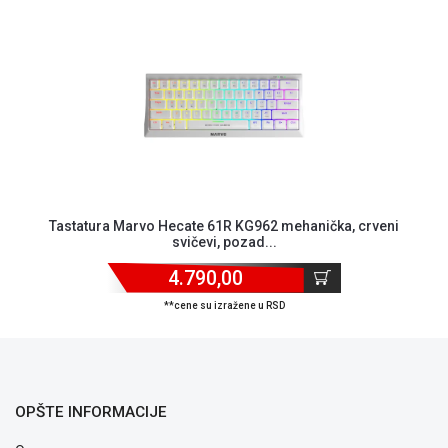
Tastatura Marvo Hecate 61R KG962 mehanička, crveni
svičevi, pozad...
4.790,00
**cene su izražene u RSD
OPŠTE INFORMACIJE