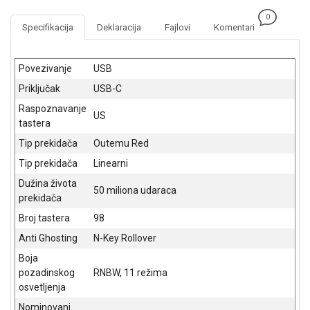
NADZOR I
0
SIGURNOSNA
Specifikacija
Deklaracija
Fajlovi
Komentari
OPREMA
SOFTWARE
Povezivanje
USB
Priključak
USB-C
KABLOVI I
ADAPTERI
Raspoznavanje
US
tastera
KANCELARIJSKI
Tip prekidača
Outemu Red
MATERIJAL
Tip prekidača
Linearni
SVE
Dužina života
ZA
50 miliona udaraca
prekidača
KUĆU
Broj tastera
98
ŠKOLSKI
Anti Ghosting
N-Key Rollover
PRIBOR
Boja
BICIKLE
pozadinskog
RNBW, 11 režima
I
osvetljenja
FITNES
Nominovani