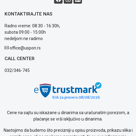
OUTLET
Kontakt
KONTAKTIRAJTE NAS
WEB
KREDIT
Radno vreme: 08:30 - 16:30h,
subota 09:00 - 15:00h
nedeljom ne radimo
office@uspon.rs
CALL CENTER
032/346-745
Cene na sajtu su iskazane u dinarima sa uračunatim porezom, a
plaćanje se vrši isključivo u dinarima.
Nastojimo da budemo što precizniji u opisu proizvoda, prikazu slika i