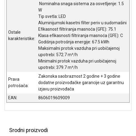
Nominalna snaga sistema za osvetljenje: 1.5
ALAT I
W
BAŠTA
Tip svetla: LED
Aluminijumski kasetni filter periv u sudomašini
OUTLET
Efikasnost filtriranja masnoća (GFE): 75.1
Ostale
Klasa efikasnosti filtriranja masnoća (GFE): C
KRIPTO
karakteristike:
Godišnja potrošnja energije: 67.5 kWh
Maksimalni protok vazduha pri uobičajenoj
IGRAČKE
upotrebi: 572.7 m³/h
Minimalni protok vazduha pri uobičajenoj
upotrebi: 379.7 m³/h
Zakonska saobraznost 2 godine + 3 godine
Prava
dodatne proizvođačke garancije uz garantnu
potrošača:
izjavu proizvođača
EAN:
8606019609009
Srodni proizvodi