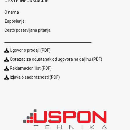
OPŠTE INFORMACIJE
O nama
Blog
Način
Zaposlenje
plaćanja
Često postavljana pitanja
Isporuka
Podrška
Opšti
Ugovor o prodaji (PDF)
uslovi
poslovanja
Obrazac za odustanak od ugovora na daljinu (PDF)
Saobraznost
Reklamacioni list (PDF)
i
reklamacije
Izjava o saobraznosti (PDF)
Usluge
prijava
kvara
Politika
privatnosti
Politika
o
kolačićima
Provera