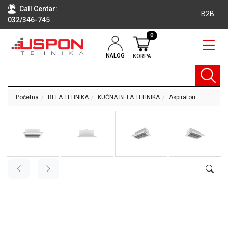
Call Centar:
B2B
032/346-745
0
NALOG
KORPA
RAČUNARI
BELA
TEHNIKA
Početna
BELA TEHNIKA
KUĆNA BELA TEHNIKA
Aspiratori
KLIME I
DODATNA
OPREMA
TV,
AUDIO,
VIDEO
LAPTOP I
TABLET
RAČUNARI