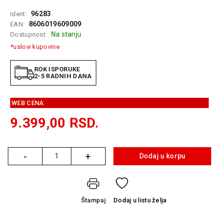
GAMING
96283
Ident:
8606019609009
EAN:
EELEKTRO
Na stanju
Dostupnost:
ZAŠTITA
*uslovi kupovine
SOLARNI
SISTEMI
ROK ISPORUKE
2-5 RADNIH DANA
MREŽNA
OPREMA
WEB CENA
ŠTAMPAČI,
9.399,00
RSD.
SKENERI I
FOTOKOPIRI
-
+
FOTOAPARATI
Dodaj u korpu
Količina
I KAMERE
GPS
NAVIGACIJE
Štampaj
Dodaj
u listu želja
VIDEO