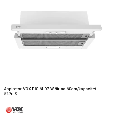
MONITORI
I
DODATNA
OPREMA
MOBILNI I
FIKSNI
TELEFONI
MALI
KUĆNI
APARATI
NEGA
LICA I
TELA
RAČUNARSKE
Aspirator VOX PIO 6L07 W širina 60cm/kapacitet
KOMPONENTE
527m3
RAČUNARSKE
PERIFERIJE