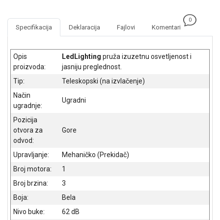
NADZOR I
SIGURNOSNA
0
OPREMA
Specifikacija
Deklaracija
Fajlovi
Komentari
SOFTWARE
Opis
LedLighting
pruža izuzetnu osvetljenost i
KABLOVI I
proizvoda:
jasniju preglednost.
ADAPTERI
Tip:
Teleskopski (na izvlačenje)
KANCELARIJSKI
Način
Ugradni
MATERIJAL
ugradnje:
Pozicija
SVE
otvora za
Gore
ZA
odvod:
KUĆU
Upravljanje:
Mehaničko (Prekidač)
ŠKOLSKI
Broj motora:
1
PRIBOR
Broj brzina:
3
BICIKLE
Boja:
Bela
I
FITNES
Nivo buke:
62 dB