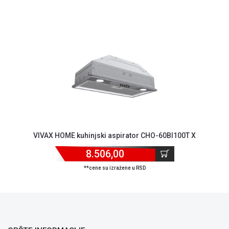
VIVAX HOME kuhinjski aspirator CHO-60BI100T X
8.506,00
**cene su izražene u RSD