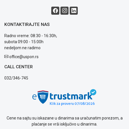
garancije
OUTLET
Kontakt
WEB
KONTAKTIRAJTE NAS
KREDIT
Radno vreme: 08:30 - 16:30h,
subota 09:00 - 15:00h
nedeljom ne radimo
office@uspon.rs
CALL CENTER
032/346-745
Cene na sajtu su iskazane u dinarima sa uračunatim porezom, a
plaćanje se vrši isključivo u dinarima.