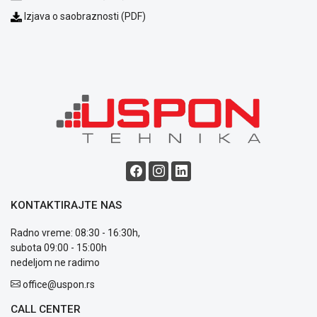
Izjava o saobraznosti (PDF)
Blog
Način
plaćanja
Isporuka
Podrška
Opšti
uslovi
KONTAKTIRAJTE NAS
poslovanja
Saobraznost
Radno vreme: 08:30 - 16:30h,
i
subota 09:00 - 15:00h
reklamacije
nedeljom ne radimo
Usluge
prijava
office@uspon.rs
kvara
CALL CENTER
Politika