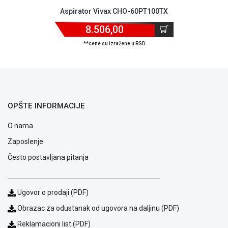
ALAT I
Aspirator Vivax CHO-60PT100TX
BAŠTA
8.506,00
OUTLET
**cene su izražene u RSD
KRIPTO
IGRAČKE
OPŠTE INFORMACIJE
O nama
Zaposlenje
Često postavljana pitanja
Ugovor o prodaji (PDF)
Obrazac za odustanak od ugovora na daljinu (PDF)
Reklamacioni list (PDF)