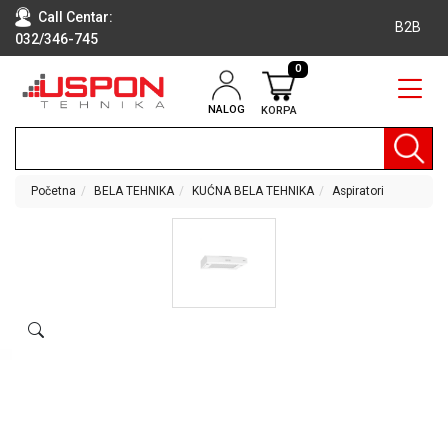
Call Centar:
B2B
032/346-745
0
NALOG
KORPA
RAČUNARI
BELA
TEHNIKA
Početna
BELA TEHNIKA
KUĆNA BELA TEHNIKA
Aspiratori
KLIME I
DODATNA
OPREMA
TV,
AUDIO,
VIDEO
LAPTOP I
TABLET
RAČUNARI