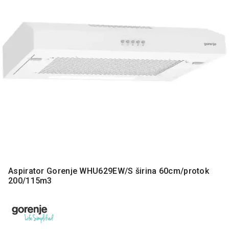
MONITORI
I
DODATNA
OPREMA
MOBILNI I
FIKSNI
TELEFONI
MALI
KUĆNI
APARATI
NEGA
LICA I
TELA
Aspirator Gorenje WHU629EW/S širina 60cm/protok
RAČUNARSKE
200/115m3
KOMPONENTE
RAČUNARSKE
PERIFERIJE