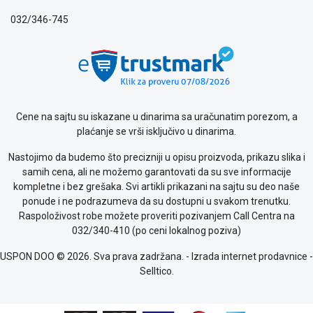
privatnosti
032/346-745
Politika
o
kolačićima
Provera
garancije
OUTLET
Kontakt
Cene na sajtu su iskazane u dinarima sa uračunatim porezom, a
WEB
plaćanje se vrši isključivo u dinarima.
KREDIT
Nastojimo da budemo što precizniji u opisu proizvoda, prikazu slika i
samih cena, ali ne možemo garantovati da su sve informacije
kompletne i bez grešaka. Svi artikli prikazani na sajtu su deo naše
ponude i ne podrazumeva da su dostupni u svakom trenutku.
Raspoloživost robe možete proveriti pozivanjem Call Centra na
032/340-410 (po ceni lokalnog poziva)
USPON DOO © 2026. Sva prava zadržana. -
Izrada internet prodavnice
-
Selltico.