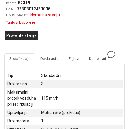
52319
Ident:
GAMING
73303012431006
EAN:
Nema na stanju
Dostupnost:
EELEKTRO
ZAŠTITA
*uslovi kupovine
SOLARNI
Proverite stanje
SISTEMI
MREŽNA
0
OPREMA
Specifikacija
Deklaracija
Fajlovi
Komentari
ŠTAMPAČI,
SKENERI I
Tip
Standardni
FOTOKOPIRI
Broj brzina
3
FOTOAPARATI
Maksimalni
I KAMERE
protok vazduha
115 m³/h
pri recirkulaciji
GPS
Upravljanje
Mehaničko (prekidač)
NAVIGACIJE
Broj motora
1
VIDEO