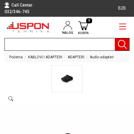
Call Centar:
B2B
032/346-745
0
NALOG
KORPA
RAČUNARI
BELA
TEHNIKA
Početna
KABLOVI I ADAPTERI
ADAPTERI
Audio adapteri
KLIME I
DODATNA
OPREMA
TV,
AUDIO,
VIDEO
LAPTOP I
TABLET
RAČUNARI