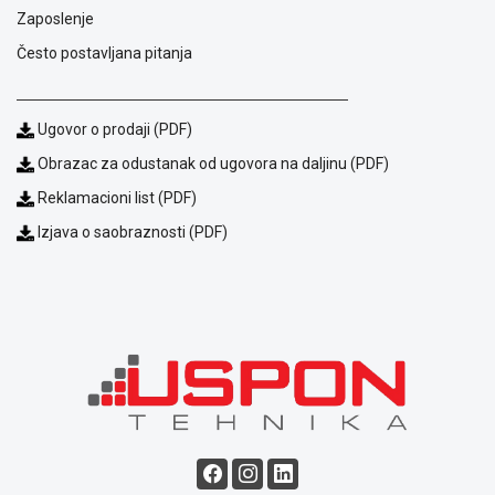
NADZOR I
Zaposlenje
SIGURNOSNA
Često postavljana pitanja
OPREMA
SOFTWARE
Ugovor o prodaji (PDF)
KABLOVI I
Obrazac za odustanak od ugovora na daljinu (PDF)
ADAPTERI
Reklamacioni list (PDF)
KANCELARIJSKI
MATERIJAL
Izjava o saobraznosti (PDF)
SVE
ZA
KUĆU
ŠKOLSKI
PRIBOR
BICIKLE
I
FITNES