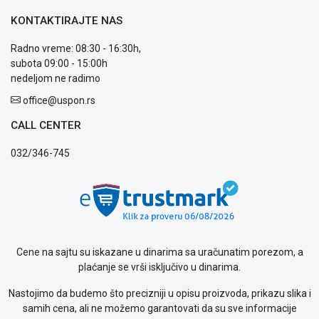
ALAT I
KONTAKTIRAJTE NAS
BAŠTA
Radno vreme: 08:30 - 16:30h,
OUTLET
subota 09:00 - 15:00h
nedeljom ne radimo
KRIPTO
office@uspon.rs
IGRAČKE
CALL CENTER
Blog
032/346-745
Način
plaćanja
Isporuka
Podrška
Opšti
uslovi
Cene na sajtu su iskazane u dinarima sa uračunatim porezom, a
poslovanja
plaćanje se vrši isključivo u dinarima.
Saobraznost
i
Nastojimo da budemo što precizniji u opisu proizvoda, prikazu slika i
reklamacije
samih cena, ali ne možemo garantovati da su sve informacije
Usluge