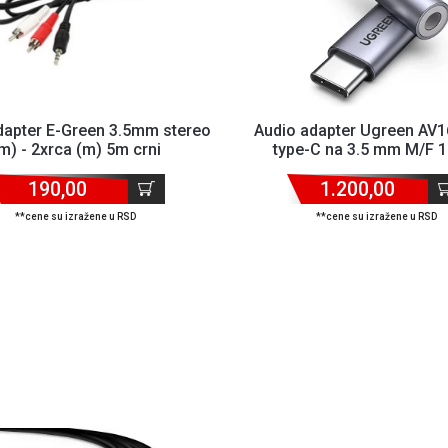
dapter E-Green 3.5mm stereo
Audio adapter Ugreen AV
m) - 2xrca (m) 5m crni
type-C na 3.5 mm M/F 
190,00
1.200,00
**cene su izražene u RSD
**cene su izražene u RSD