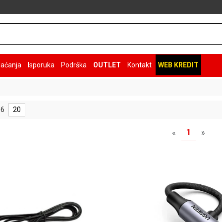
laćanja
Isporuka
Podrška
OUTLET
Kontakt
WEB KREDIT
 6
20
1
«
»