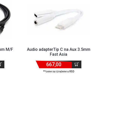
mm M/F
Audio adapterTip C na Aux 3.5mm
Fast Asia
667,00
**cene su izražene u RSD