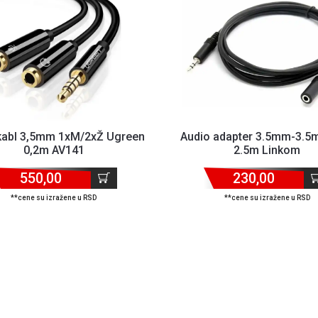
kabl 3,5mm 1xM/2xŽ Ugreen
Audio adapter 3.5mm-3.5
0,2m AV141
2.5m Linkom
550,00
230,00
**cene su izražene u RSD
**cene su izražene u RSD