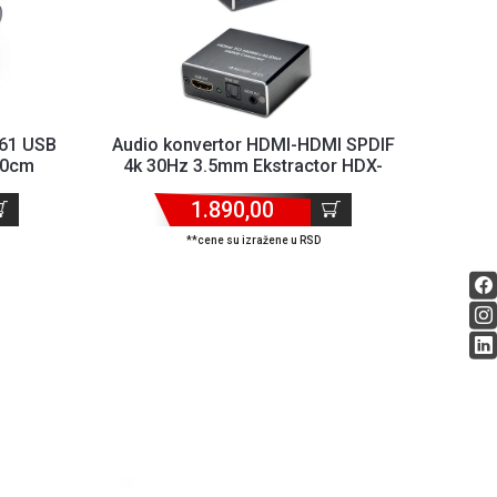
161 USB
Audio konvertor HDMI-HDMI SPDIF
10cm
4k 30Hz 3.5mm Ekstractor HDX-
KT430
1.890,00
**cene su izražene u RSD