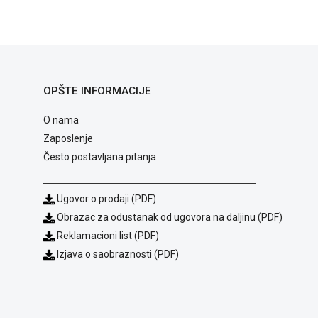
OPŠTE INFORMACIJE
O nama
Zaposlenje
Često postavljana pitanja
Ugovor o prodaji (PDF)
Obrazac za odustanak od ugovora na daljinu (PDF)
Reklamacioni list (PDF)
Izjava o saobraznosti (PDF)