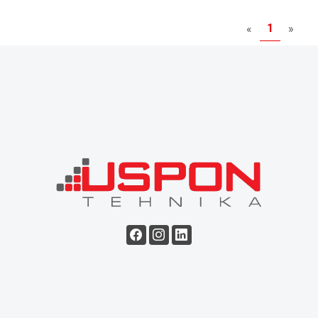
1
«
»