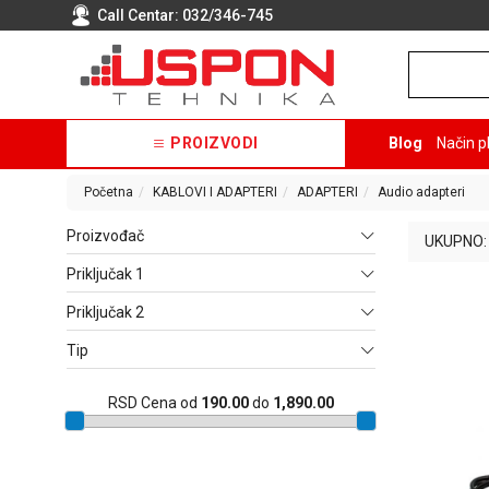
Call Centar:
032/346-745
PROIZVODI
Blog
Način p
Početna
KABLOVI I ADAPTERI
ADAPTERI
Audio adapteri
Proizvođač
UKUPNO:
Priključak 1
Priključak 2
Tip
RSD
Cena od
190.00
do
1,890.00