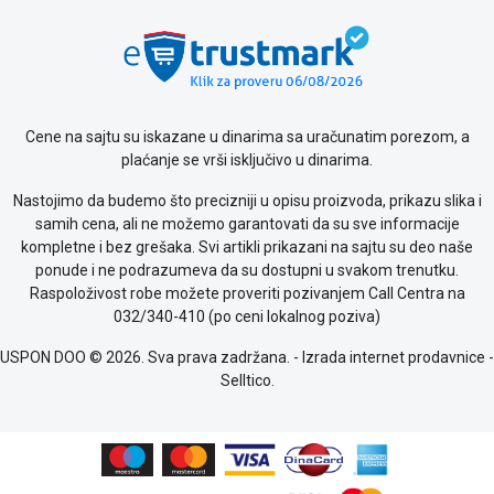
Politika
o
kolačićima
Provera
garancije
OUTLET
Cene na sajtu su iskazane u dinarima sa uračunatim porezom, a
Kontakt
plaćanje se vrši isključivo u dinarima.
WEB
KREDIT
Nastojimo da budemo što precizniji u opisu proizvoda, prikazu slika i
samih cena, ali ne možemo garantovati da su sve informacije
kompletne i bez grešaka. Svi artikli prikazani na sajtu su deo naše
ponude i ne podrazumeva da su dostupni u svakom trenutku.
Raspoloživost robe možete proveriti pozivanjem Call Centra na
032/340-410 (po ceni lokalnog poziva)
USPON DOO © 2026. Sva prava zadržana. -
Izrada internet prodavnice
-
Selltico.