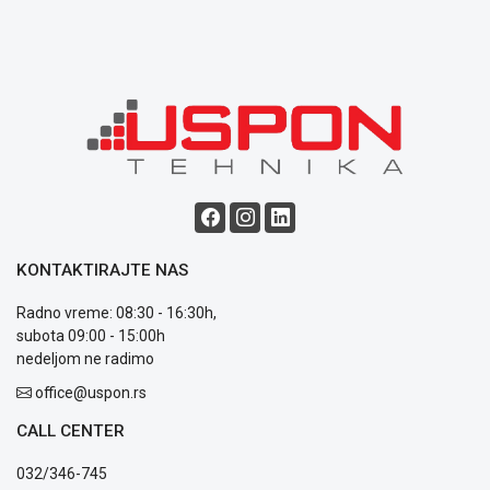
Blog
Način
plaćanja
Isporuka
Podrška
Opšti
KONTAKTIRAJTE NAS
uslovi
poslovanja
Radno vreme: 08:30 - 16:30h,
Saobraznost
subota 09:00 - 15:00h
i
nedeljom ne radimo
reklamacije
Usluge
office@uspon.rs
prijava
CALL CENTER
kvara
Politika
032/346-745
privatnosti