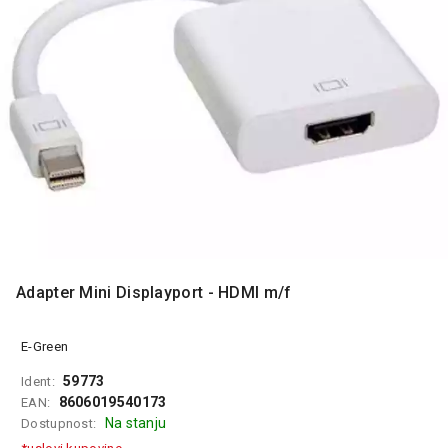
MONITORI
I
DODATNA
OPREMA
MOBILNI I
FIKSNI
TELEFONI
MALI
KUĆNI
APARATI
NEGA
LICA I
Adapter Mini Displayport - HDMI m/f
TELA
RAČUNARSKE
E-Green
KOMPONENTE
59773
Ident:
8606019540173
EAN:
RAČUNARSKE
Na stanju
Dostupnost:
PERIFERIJE