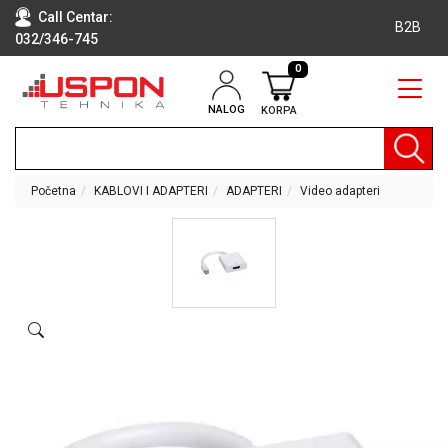
Call Centar:
B2B
032/346-745
0
NALOG
KORPA
RAČUNARI
BELA
TEHNIKA
Početna
KABLOVI I ADAPTERI
ADAPTERI
Video adapteri
KLIME I
DODATNA
OPREMA
TV,
AUDIO,
VIDEO
LAPTOP I
TABLET
RAČUNARI