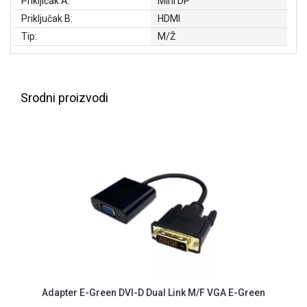
Prikljičak A:
Mini DP
NADZOR I
Priključak B:
HDMI
SIGURNOSNA
OPREMA
Tip:
M/Ž
SOFTWARE
KABLOVI I
Srodni proizvodi
ADAPTERI
KANCELARIJSKI
MATERIJAL
SVE
ZA
KUĆU
ŠKOLSKI
PRIBOR
BICIKLE
I
Adapter E-Green DVI-D Dual Link M/F VGA E-Green
FITNES