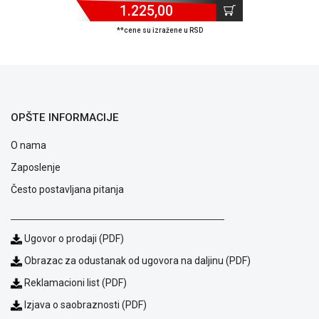
1.225,00
ALAT I
BAŠTA
**cene su izražene u RSD
OUTLET
KRIPTO
IGRAČKE
OPŠTE INFORMACIJE
O nama
Zaposlenje
Često postavljana pitanja
Ugovor o prodaji (PDF)
Obrazac za odustanak od ugovora na daljinu (PDF)
Reklamacioni list (PDF)
Izjava o saobraznosti (PDF)