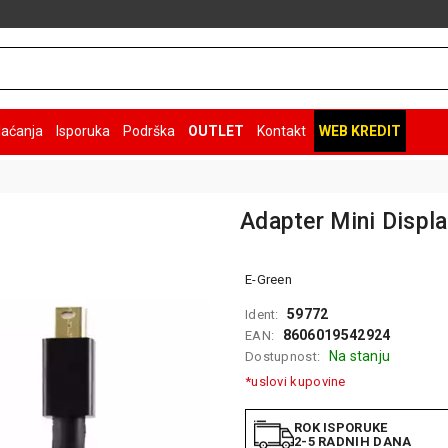
laćanja
Isporuka
Podrška
OUTLET
Kontakt
WEB KREDIT
Adapter Mini Displ
E-Green
59772
Ident:
8606019542924
EAN:
Na stanju
Dostupnost:
*uslovi kupovine
ROK ISPORUKE
2-5 RADNIH DANA