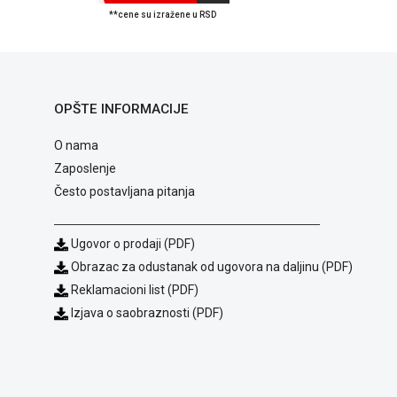
**cene su izražene u RSD
OPŠTE INFORMACIJE
O nama
Zaposlenje
Često postavljana pitanja
Ugovor o prodaji (PDF)
Obrazac za odustanak od ugovora na daljinu (PDF)
Reklamacioni list (PDF)
Izjava o saobraznosti (PDF)