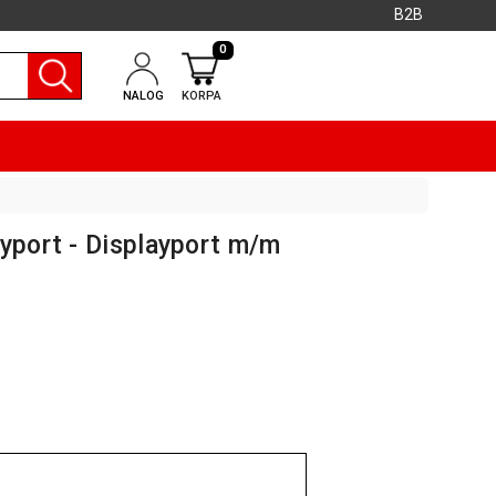
B2B
0
NALOG
KORPA
ayport - Displayport m/m