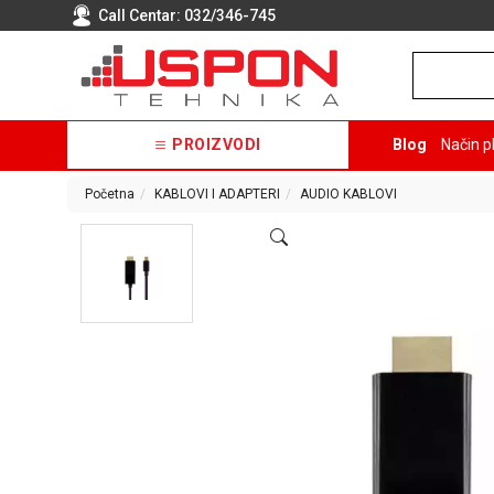
Call Centar:
032/346-745
PROIZVODI
Blog
Način p
Početna
KABLOVI I ADAPTERI
AUDIO KABLOVI