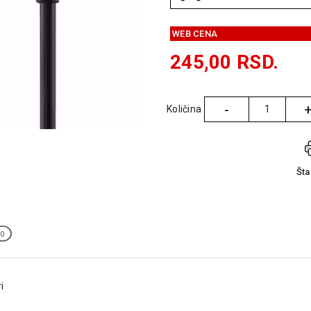
WEB CENA
245,00
RSD.
-
Količina
Količina
Št
0
i