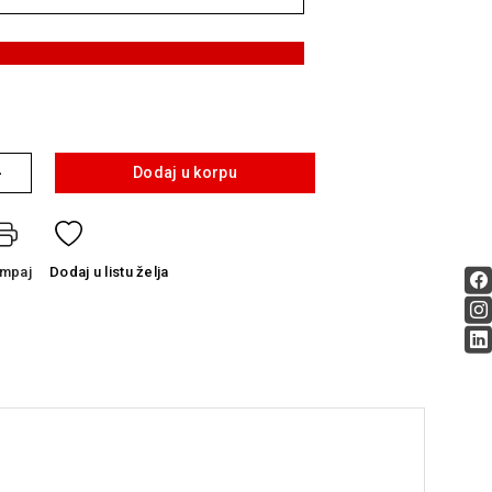
+
Dodaj u korpu
ampaj
Dodaj
u listu želja