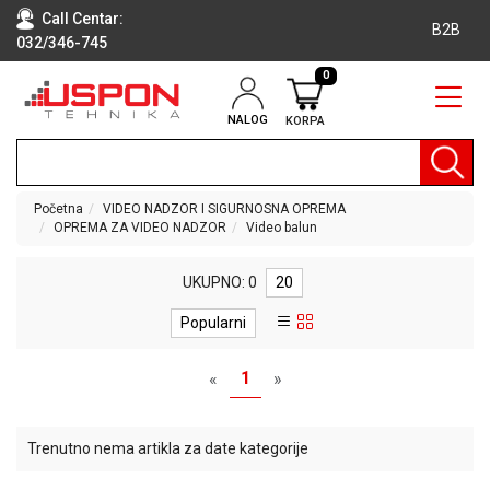
Call Centar:
B2B
032/346-745
0
NALOG
KORPA
RAČUNARI
BELA
TEHNIKA
Početna
VIDEO NADZOR I SIGURNOSNA OPREMA
OPREMA ZA VIDEO NADZOR
Video balun
KLIME I
DODATNA
OPREMA
UKUPNO: 0
20
TV,
Popularni
AUDIO,
VIDEO
1
«
»
LAPTOP I
TABLET
Trenutno nema artikla za date kategorije
RAČUNARI