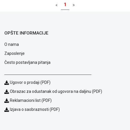
MONITORI
1
«
»
I
DODATNA
OPREMA
MOBILNI I
OPŠTE INFORMACIJE
FIKSNI
TELEFONI
O nama
Zaposlenje
MALI
KUĆNI
Često postavljana pitanja
APARATI
NEGA
Ugovor o prodaji (PDF)
LICA I
TELA
Obrazac za odustanak od ugovora na daljinu (PDF)
RAČUNARSKE
Reklamacioni list (PDF)
KOMPONENTE
Izjava o saobraznosti (PDF)
RAČUNARSKE
PERIFERIJE