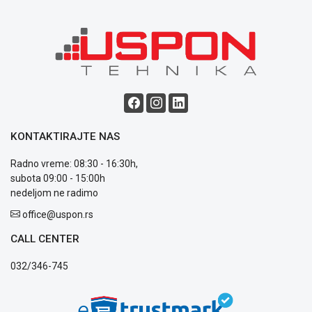
GAMING
EELEKTRO
ZAŠTITA
SOLARNI
SISTEMI
MREŽNA
KONTAKTIRAJTE NAS
OPREMA
Radno vreme: 08:30 - 16:30h,
ŠTAMPAČI,
subota 09:00 - 15:00h
SKENERI I
FOTOKOPIRI
nedeljom ne radimo
office@uspon.rs
FOTOAPARATI
I KAMERE
CALL CENTER
GPS
032/346-745
NAVIGACIJE
VIDEO