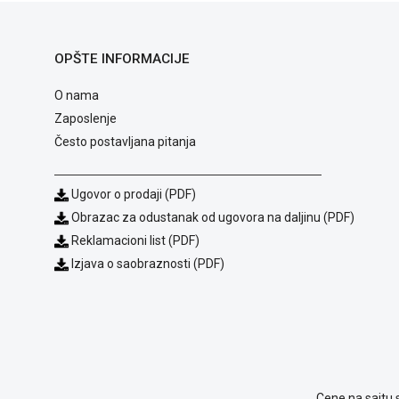
OPŠTE INFORMACIJE
O nama
Zaposlenje
Često postavljana pitanja
Ugovor o prodaji (PDF)
Obrazac za odustanak od ugovora na daljinu (PDF)
Reklamacioni list (PDF)
Izjava o saobraznosti (PDF)
Cene na sajtu 