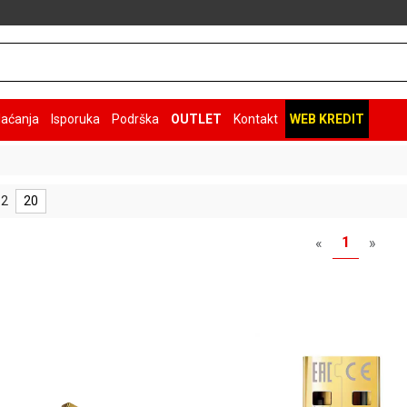
laćanja
Isporuka
Podrška
OUTLET
Kontakt
WEB KREDIT
 2
20
1
«
»