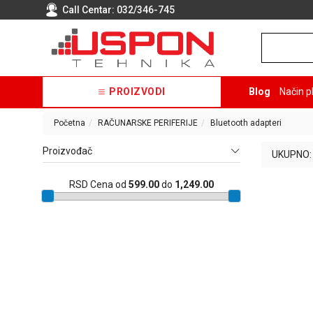
Call Centar:
032/346-745
PROIZVODI
Blog
Način p
Početna
RAČUNARSKE PERIFERIJE
Bluetooth adapteri
Proizvođač
UKUPNO:
RSD
Cena od
599.00
do
1,249.00