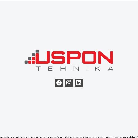
su iskazane u dinarima sa uračunatim porezom, a plaćanje se vrši isključ