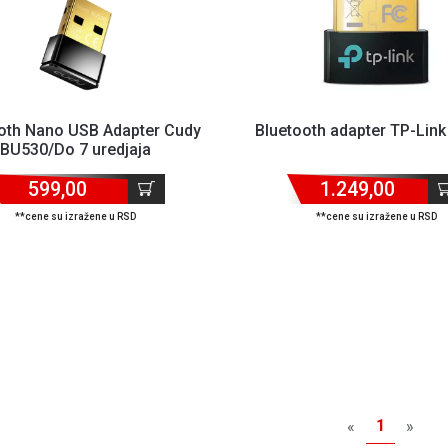
oth Nano USB Adapter Cudy
Bluetooth adapter TP-Lin
BU530/Do 7 uredjaja
599,00
1.249,00
**cene su izražene u RSD
**cene su izražene u RSD
1
«
»