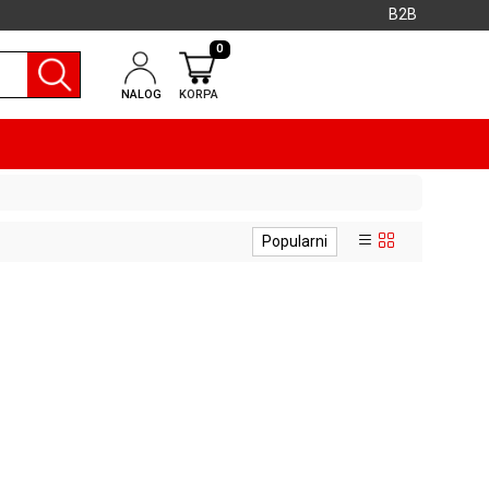
B2B
0
NALOG
KORPA
Popularni