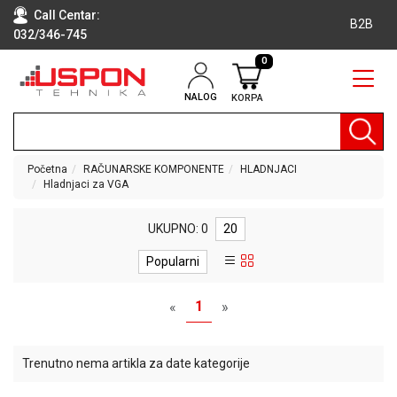
Call Centar:
B2B
032/346-745
0
NALOG
KORPA
RAČUNARI
BELA
TEHNIKA
Početna
RAČUNARSKE KOMPONENTE
HLADNJACI
Hladnjaci za VGA
KLIME I
DODATNA
OPREMA
UKUPNO: 0
20
TV,
Popularni
AUDIO,
VIDEO
1
«
»
LAPTOP I
TABLET
Trenutno nema artikla za date kategorije
RAČUNARI