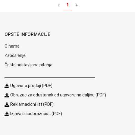
MONITORI
1
«
»
I
DODATNA
OPREMA
MOBILNI I
OPŠTE INFORMACIJE
FIKSNI
TELEFONI
O nama
Zaposlenje
MALI
KUĆNI
Često postavljana pitanja
APARATI
NEGA
Ugovor o prodaji (PDF)
LICA I
TELA
Obrazac za odustanak od ugovora na daljinu (PDF)
RAČUNARSKE
Reklamacioni list (PDF)
KOMPONENTE
Izjava o saobraznosti (PDF)
RAČUNARSKE
PERIFERIJE