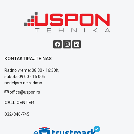
GAMING
EELEKTRO
ZAŠTITA
SOLARNI
SISTEMI
MREŽNA
KONTAKTIRAJTE NAS
OPREMA
Radno vreme: 08:30 - 16:30h,
ŠTAMPAČI,
subota 09:00 - 15:00h
SKENERI I
FOTOKOPIRI
nedeljom ne radimo
office@uspon.rs
FOTOAPARATI
I KAMERE
CALL CENTER
GPS
032/346-745
NAVIGACIJE
VIDEO