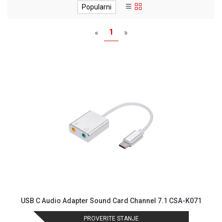
MONITORI
Popularni
I
DODATNA
1
«
»
OPREMA
MOBILNI I
FIKSNI
TELEFONI
MALI
KUĆNI
APARATI
NEGA
LICA I
TELA
RAČUNARSKE
KOMPONENTE
RAČUNARSKE
USB C Audio Adapter Sound Card Channel 7.1 CSA-K071
PERIFERIJE
PROVERITE STANJE