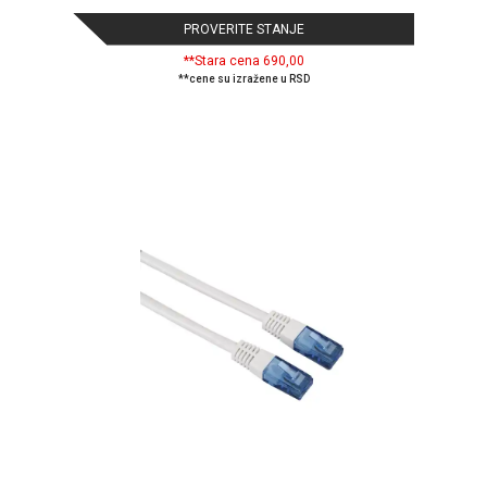
ALAT I
PROVERITE STANJE
BAŠTA
**Stara cena 690,00
**cene su izražene u RSD
OUTLET
KRIPTO
IGRAČKE