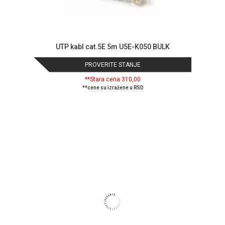
UTP kabl cat.5E 5m U5E-K050 BULK
PROVERITE STANJE
**Stara cena 310,00
**cene su izražene u RSD
Blog