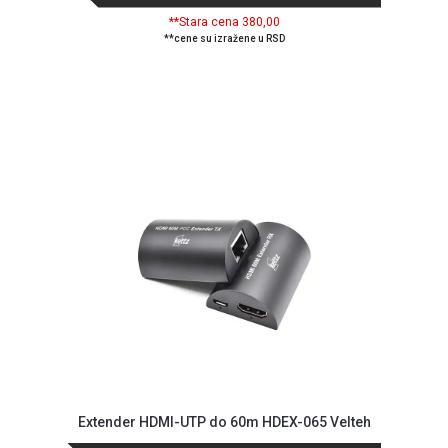
GAMING
**Stara cena 380,00
**cene su izražene u RSD
EELEKTRO
ZAŠTITA
SOLARNI
SISTEMI
MREŽNA
OPREMA
ŠTAMPAČI,
SKENERI I
FOTOKOPIRI
FOTOAPARATI
I KAMERE
GPS
NAVIGACIJE
Extender HDMI-UTP do 60m HDEX-065 Velteh
VIDEO