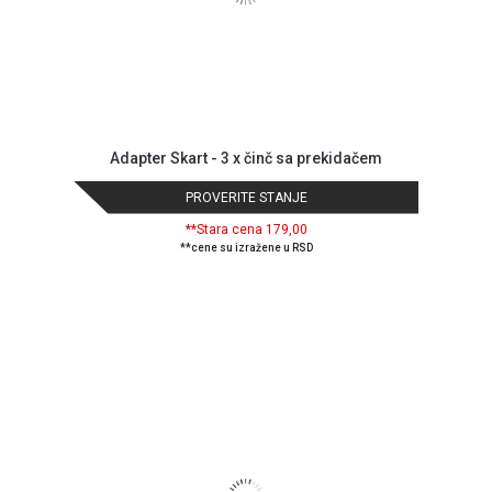
Adapter Skart - 3 x činč sa prekidačem
PROVERITE STANJE
**Stara cena 179,00
**cene su izražene u RSD