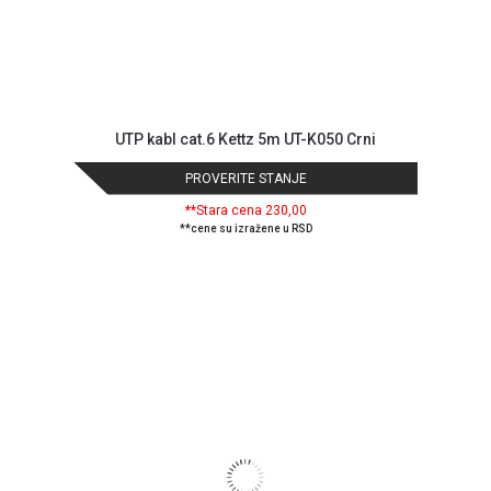
Kontakt
WEB
KREDIT
UTP kabl cat.6 Kettz 5m UT-K050 Crni
PROVERITE STANJE
**Stara cena 230,00
**cene su izražene u RSD