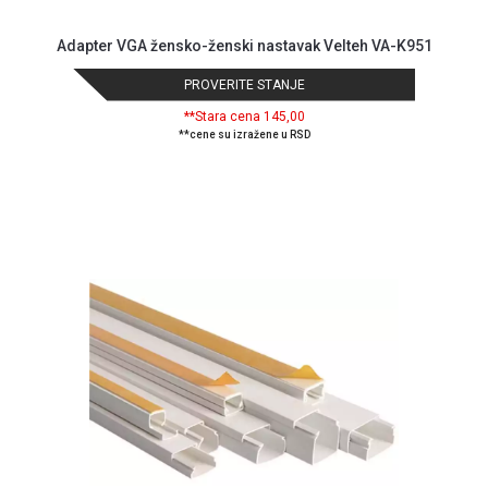
Adapter VGA žensko-ženski nastavak Velteh VA-K951
PROVERITE STANJE
**Stara cena 145,00
**cene su izražene u RSD