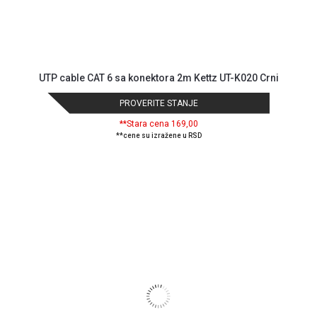
Način
plaćanja
Isporuka
Podrška
Opšti
UTP cable CAT 6 sa konektora 2m Kettz UT-K020 Crni
uslovi
poslovanja
PROVERITE STANJE
Saobraznost
**Stara cena 169,00
i
**cene su izražene u RSD
reklamacije
Usluge
prijava
kvara
Politika
privatnosti
Politika
o
kolačićima
Provera
garancije
OUTLET