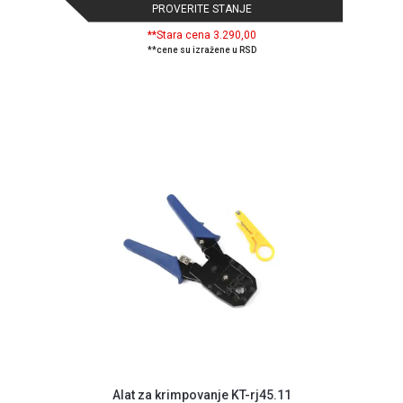
NADZOR I
PROVERITE STANJE
SIGURNOSNA
**Stara cena 3.290,00
OPREMA
**cene su izražene u RSD
SOFTWARE
KABLOVI I
ADAPTERI
KANCELARIJSKI
MATERIJAL
SVE
ZA
KUĆU
ŠKOLSKI
PRIBOR
BICIKLE
I
FITNES
Alat za krimpovanje KT-rj45.11