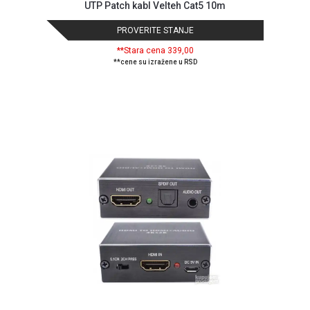
UTP Patch kabl Velteh Cat5 10m
PROVERITE STANJE
**Stara cena 339,00
**cene su izražene u RSD