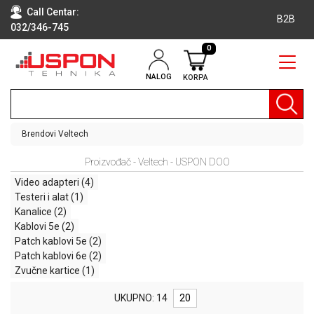
Call Centar:
B2B
032/346-745
0
NALOG
KORPA
RAČUNARI
BELA
TEHNIKA
Brendovi
Veltech
KLIME I
Proizvođač - Veltech - USPON DOO
DODATNA
OPREMA
Video adapteri
(4)
Testeri i alat
(1)
TV,
Kanalice
(2)
AUDIO,
Kablovi 5e
(2)
VIDEO
Patch kablovi 5e
(2)
Patch kablovi 6e
(2)
LAPTOP I
Zvučne kartice
(1)
TABLET
RAČUNARI
UKUPNO: 14
20