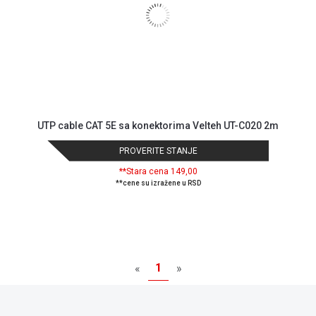
UTP cable CAT 5E sa konektorima Velteh UT-C020 2m
PROVERITE STANJE
**Stara cena 149,00
**cene su izražene u RSD
1
«
»